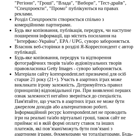
"Регіони", "Гроші", "Влада", "Вибори", "Тест-драйв",
"Спецпроекти", "Промо" публікуються на правах
реклами.
Розділ Спецпроекти створюється спільно з
комерційними партнерами.
Будь яке копіювання, публікація, передрук, чи наступне
поширення інформації, що містить посилання на
"Інтерфакс-Україна", EPA / UPG, суворо забороняється.
Власник веб-сторінки в розділі Я-Корреспондент є автор
публікації.
Будь-яке копіювання, передрук та відтворення
фотографічних творів та/або аудіовізуальних творів
правовласника Getty Images - суворо забороняється.
Матеріали сайту korrespondent.net призначені для осіб
старше 21 року (21+). Участь в азартних іграх може
викликати ігрову залежність. Дотримуйтесь правил
(принципів) відповідальної гри. При виявленні перших
ознак залежності негайно зверніться до спеціаліста.
Пам'ятайте, що участь в азартних іграх не може бути
джерелом доходів або альтернативою роботі.
Інформаційний ресурс korrespondent.net не проводить
ігри на реальні та/або віртуальні гроші, також сайт не
приймає ні в якій формі оплату ставок та інших
платежів, які пов’язані/можуть бути пов’язані з
азартними іграми, букмекерами чи тоталізаторами. Будь-