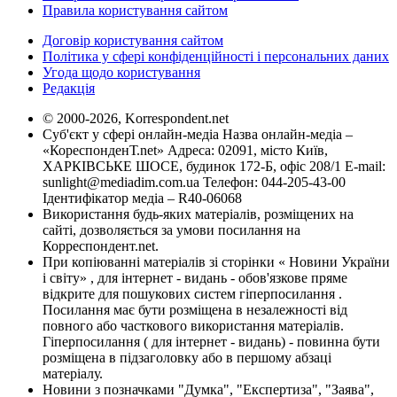
Правила користування сайтом
Договір користування сайтом
Політика у сфері конфіденційності і персональних даних
Угода щодо користування
Редакція
© 2000-2026, Korrespondent.net
Суб'єкт у сфері онлайн-медіа Назва онлайн-медіа –
«КореспонденТ.net» Адреса: 02091, місто Київ,
ХАРКІВСЬКЕ ШОСЕ, будинок 172-Б, офіс 208/1 E-mail:
sunlight@mediadim.com.ua
Телефон: 044-205-43-00
Ідентифікатор медіа – R40-06068
Використання будь-яких матеріалів, розміщених на
сайті, дозволяється за умови посилання на
Корреспондент.net.
При копіюванні матеріалів зі сторінки « Новини України
і світу» , для інтернет - видань - обов'язкове пряме
відкрите для пошукових систем гіперпосилання .
Посилання має бути розміщена в незалежності від
повного або часткового використання матеріалів.
Гіперпосилання ( для інтернет - видань) - повинна бути
розміщена в підзаголовку або в першому абзаці
матеріалу.
Новини з позначками "Думка", "Експертиза", "Заява",