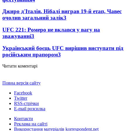
Джиро д'Італія. Нібалі виграв 19-й етап, Чавес
очолив загальний залік
3
UFC 221: Ромеро не вклався у вагу на
зважуванні
3
Український боєць UFC вирішив виступати під
російським прапором
3
Читати коментарі
Повна версія сайту
Facebook
Twitter
RSS-стрічки
E-mail розсилка
Контакти
Реклама на сайті
Використання матеріалів korrespondent.net