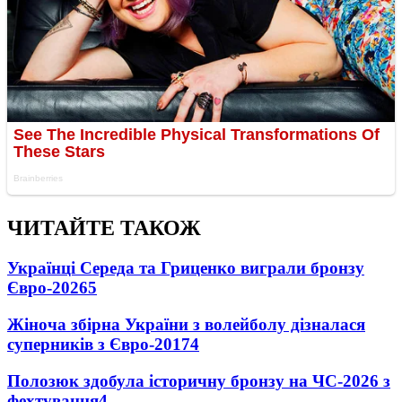
ЧИТАЙТЕ ТАКОЖ
Українці Середа та Гриценко виграли бронзу
Євро-2026
5
Жіноча збірна України з волейболу дізналася
суперників з Євро-2017
4
Полозюк здобула історичну бронзу на ЧС-2026 з
фехтування
4