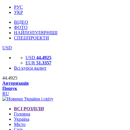
РУС
УКР
ВІДЕО
ФОТО
НАЙПОПУЛЯРНІШІ
СПЕЦПРОЕКТИ
USD
USD
44.4925
EUR
51.3357
Всі курси валют
44.4925
Авторизація
Пошук
RU
ВСІ РОЗДІЛИ
Головна
Україна
Місто
Світ