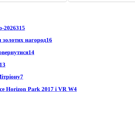
о-2026
315
 золотих нагород
16
повернутися
14
13
Мітріону
7
ce Horizon Park 2017 і VR W
4