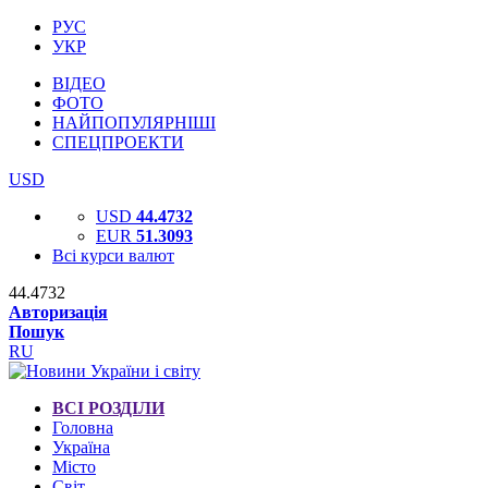
РУС
УКР
ВІДЕО
ФОТО
НАЙПОПУЛЯРНІШІ
СПЕЦПРОЕКТИ
USD
USD
44.4732
EUR
51.3093
Всі курси валют
44.4732
Авторизація
Пошук
RU
ВСІ РОЗДІЛИ
Головна
Україна
Місто
Світ