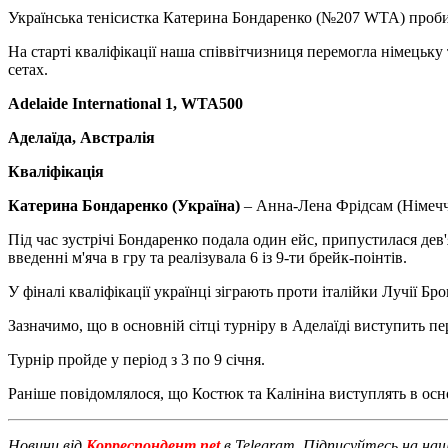
Українська тенісистка Катерина Бондаренко (№207 WTA) пробила
На старті кваліфікації наша співвітчизниця перемогла німець
сетах.
Adelaide International 1, WTA500
Аделаїда, Австралія
Кваліфікація
Катерина Бондаренко (Україна)
– Анна-Лена Фрідсам (Німеччин
Під час зустрічі Бондаренко подала один ейс, припустилася дев'я
введенні м'яча в гру та реалізувала 6 із 9-ти брейк-поінтів.
У фіналі кваліфікації українці зіграють проти італійки Лучії Бро
Зазначимо, що в основній сітці турніру в Аделаїді виступить пе
Турнір пройде у період з 3 по 9 січня.
Раніше повідомлялося, що Костюк та Калініна виступлять в осн
Новини від
Корреспондент.net
в Telegram. Підписуйтесь на на