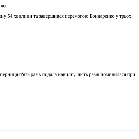
ія).
дину 54 хвилини та завершився перемогою Бондаренко у трьох
уперниця п'ять разів подала навиліт, шість разів помилилася при