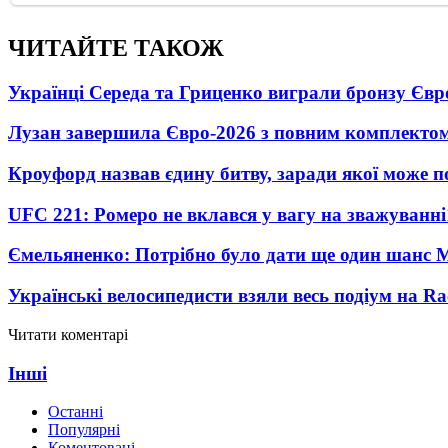
ЧИТАЙТЕ ТАКОЖ
Українці Середа та Гриценко виграли бронзу Євр
Лузан завершила Євро-2026 з повним комплектом
Кроуфорд назвав єдину битву, заради якої може 
UFC 221: Ромеро не вклався у вагу на зважуванні
Ємельяненко: Потрібно було дати ще один шанс 
Українські велосипедисти взяли весь подіум на Ra
Читати коментарі
Інші
Останні
Популярні
Коментовані