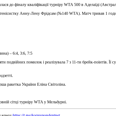
ся до фіналу кваліфікації турніру WTA 500 в Аделаїді (Австрал
ку тенісистку Анну-Лену Фрідсам (№140 WTA). Матч тривав 1 го
а) – 6:4, 3:6, 7:5
ти подвійних помилок і реалізувала 7 з 11-ти брейк-поінтів. Її с
ндзетті.
рша ракетка України Еліна Світоліна.
овній сітці турніру WTA у Мельбурні.
ш канал
https://t.me/korrespondentnet