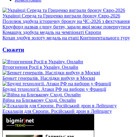
Українці Середа та Гриценко виграли бронзу Євро-2026
Полозюк здобула історичну бронзу на ЧС-2026 з фехтування
Кроуфорд назвав єдину битву, заради якої може повернутися
Комащук здобула медаль на чемпіонаті Європи
Кохан здобув золоту медаль на етапі Континентального туру
Сюжети
Вторгнення Росії в Україну. Онлайн
Бенкет генералів. Наслідки вибуху в Москві
Брудні технології. Атаки РФ на вибори у Франції
Війна на Близькому Сході. Онлайн
Ескалація для Європи. Російський дрон в Лейпцигу