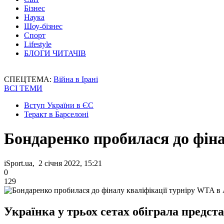
Бізнес
Наука
Шоу-бізнес
Спорт
Lifestyle
БЛОГИ ЧИТАЧІВ
СПЕЦТЕМА:
Війна в Ірані
ВСІ ТЕМИ
Вступ України в ЄС
Теракт в Барселоні
Бондаренко пробилася до фіна
iSport.ua, 2 січня 2022, 15:21
0
129
Українка у трьох сетах обіграла предс