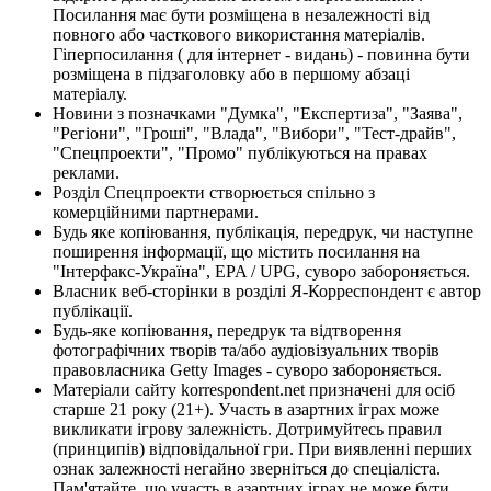
Посилання має бути розміщена в незалежності від
повного або часткового використання матеріалів.
Гіперпосилання ( для інтернет - видань) - повинна бути
розміщена в підзаголовку або в першому абзаці
матеріалу.
Новини з позначками "Думка", "Експертиза", "Заява",
"Регіони", "Гроші", "Влада", "Вибори", "Тест-драйв",
"Спецпроекти", "Промо" публікуються на правах
реклами.
Розділ Спецпроекти створюється спільно з
комерційними партнерами.
Будь яке копіювання, публікація, передрук, чи наступне
поширення інформації, що містить посилання на
"Інтерфакс-Україна", EPA / UPG, суворо забороняється.
Власник веб-сторінки в розділі Я-Корреспондент є автор
публікації.
Будь-яке копіювання, передрук та відтворення
фотографічних творів та/або аудіовізуальних творів
правовласника Getty Images - суворо забороняється.
Матеріали сайту korrespondent.net призначені для осіб
старше 21 року (21+). Участь в азартних іграх може
викликати ігрову залежність. Дотримуйтесь правил
(принципів) відповідальної гри. При виявленні перших
ознак залежності негайно зверніться до спеціаліста.
Пам'ятайте, що участь в азартних іграх не може бути