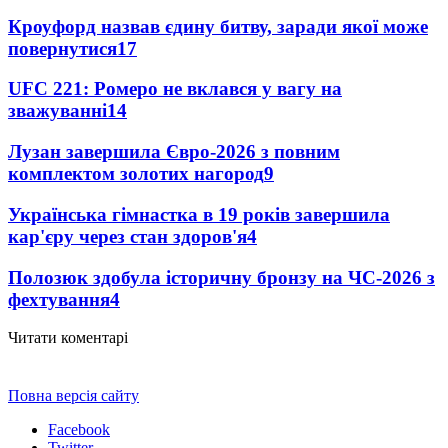
Кроуфорд назвав єдину битву, заради якої може
повернутися
17
UFC 221: Ромеро не вклався у вагу на
зважуванні
14
Лузан завершила Євро-2026 з повним
комплектом золотих нагород
9
Українська гімнастка в 19 років завершила
кар'єру через стан здоров'я
4
Полозюк здобула історичну бронзу на ЧС-2026 з
фехтування
4
Читати коментарі
Повна версія сайту
Facebook
Twitter