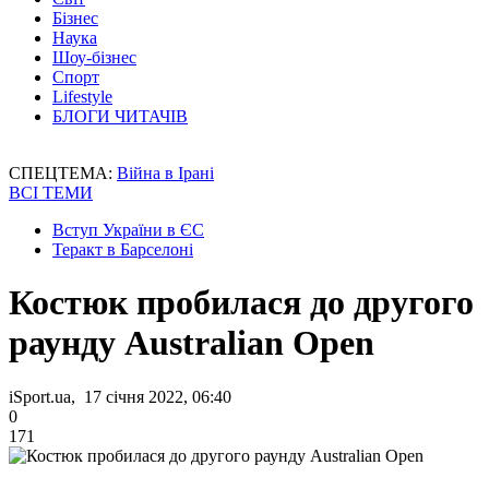
Бізнес
Наука
Шоу-бізнес
Спорт
Lifestyle
БЛОГИ ЧИТАЧІВ
СПЕЦТЕМА:
Війна в Ірані
ВСІ ТЕМИ
Вступ України в ЄС
Теракт в Барселоні
Костюк пробилася до другого
раунду Australian Open
iSport.ua, 17 січня 2022, 06:40
0
171