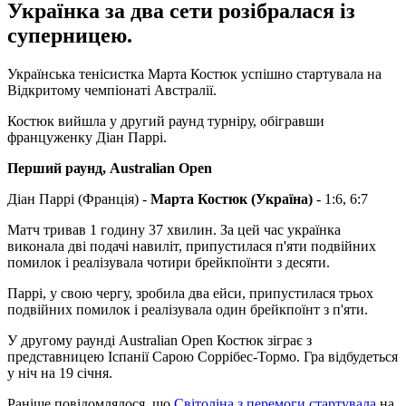
Українка за два сети розібралася із
суперницею.
Українська тенісистка Марта Костюк успішно стартувала на
Відкритому чемпіонаті Австралії.
Костюк вийшла у другий раунд турніру, обігравши
француженку Діан Паррі.
Перший раунд, Australian Open
Діан Паррі (Франція) -
Марта Костюк (Україна)
- 1:6, 6:7
Матч тривав 1 годину 37 хвилин. За цей час українка
виконала дві подачі навиліт, припустилася п'яти подвійних
помилок і реалізувала чотири брейкпоїнти з десяти.
Паррі, у свою чергу, зробила два ейси, припустилася трьох
подвійних помилок і реалізувала один брейкпоїнт з п'яти.
У другому раунді Australian Open Костюк зіграє з
представницею Іспанії Сарою Соррібес-Тормо. Гра відбудеться
у ніч на 19 січня.
Раніше повідомлялося, що
Світоліна з перемоги стартувала
на