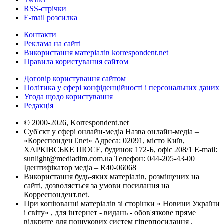
RSS-стрічки
E-mail розсилка
Контакти
Реклама на сайті
Використання матеріалів korrespondent.net
Правила користування сайтом
Договір користування сайтом
Політика у сфері конфіденційності і персональних даних
Угода щодо користування
Редакція
© 2000-2026, Korrespondent.net
Суб'єкт у сфері онлайн-медіа Назва онлайн-медіа –
«КореспонденТ.net» Адреса: 02091, місто Київ,
ХАРКІВСЬКЕ ШОСЕ, будинок 172-Б, офіс 208/1 E-mail:
sunlight@mediadim.com.ua
Телефон: 044-205-43-00
Ідентифікатор медіа – R40-06068
Використання будь-яких матеріалів, розміщених на
сайті, дозволяється за умови посилання на
Корреспондент.net.
При копіюванні матеріалів зі сторінки « Новини України
і світу» , для інтернет - видань - обов'язкове пряме
відкрите для пошукових систем гіперпосилання .