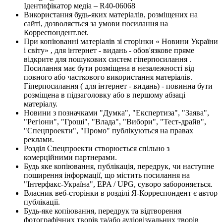
Ідентифікатор медіа – R40-06068
Використання будь-яких матеріалів, розміщених на
сайті, дозволяється за умови посилання на
Корреспондент.net.
При копіюванні матеріалів зі сторінки « Новини України
і світу» , для інтернет - видань - обов'язкове пряме
відкрите для пошукових систем гіперпосилання .
Посилання має бути розміщена в незалежності від
повного або часткового використання матеріалів.
Гіперпосилання ( для інтернет - видань) - повинна бути
розміщена в підзаголовку або в першому абзаці
матеріалу.
Новини з позначками "Думка", "Експертиза", "Заява",
"Регіони", "Гроші", "Влада", "Вибори", "Тест-драйв",
"Спецпроекти", "Промо" публікуються на правах
реклами.
Розділ Спецпроекти створюється спільно з
комерційними партнерами.
Будь яке копіювання, публікація, передрук, чи наступне
поширення інформації, що містить посилання на
"Інтерфакс-Україна", EPA / UPG, суворо забороняється.
Власник веб-сторінки в розділі Я-Корреспондент є автор
публікації.
Будь-яке копіювання, передрук та відтворення
фотографічних творів та/або аудіовізуальних творів