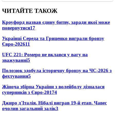
ЧИТАЙТЕ ТАКОЖ
Кроуфорд назвав єдину битву, заради якої може
повернутися
17
Українці Середа та Гриценко виграли бронзу
Євро-2026
11
UFC 221: Ромеро не вклався у вагу на
зважуванні
5
Полозюк здобула історичну бронзу на ЧС-2026 з
фехтування
5
Жіноча збірна України з волейболу дізналася
суперників з Євро-2017
4
Джиро д'Італія. Нібалі виграв 19-й етап, Чавес
очолив загальний залік
3