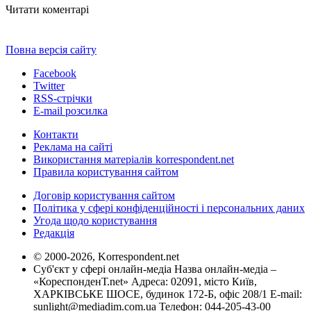
Читати коментарі
Повна версія сайту
Facebook
Twitter
RSS-стрічки
E-mail розсилка
Контакти
Реклама на сайті
Використання матеріалів korrespondent.net
Правила користування сайтом
Договір користування сайтом
Політика у сфері конфіденційності і персональних даних
Угода щодо користування
Редакція
© 2000-2026, Korrespondent.net
Суб'єкт у сфері онлайн-медіа Назва онлайн-медіа –
«КореспонденТ.net» Адреса: 02091, місто Київ,
ХАРКІВСЬКЕ ШОСЕ, будинок 172-Б, офіс 208/1 E-mail:
sunlight@mediadim.com.ua
Телефон: 044-205-43-00