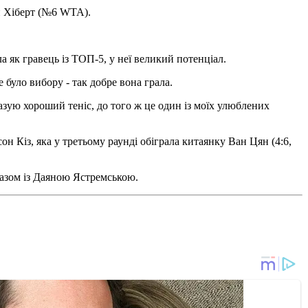
и Хіберт (№6 WTA).
а як гравець із ТОП-5, у неї великий потенціал.
 було вибору - так добре вона грала.
казую хороший теніс, до того ж це один із моїх улюблених
н Кіз, яка у третьому раунді обіграла китаянку Ван Цян (4:6,
разом із Даяною Ястремською.