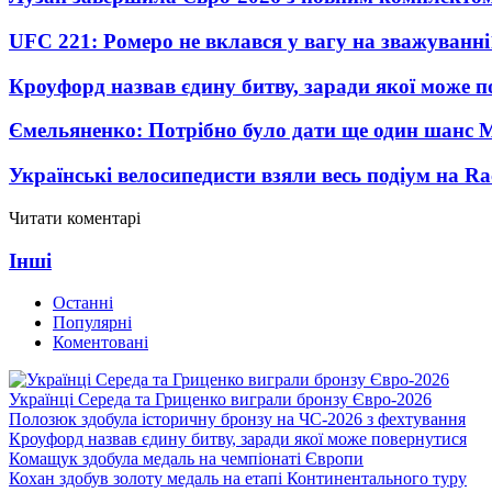
UFC 221: Ромеро не вклався у вагу на зважуванні
Кроуфорд назвав єдину битву, заради якої може 
Ємельяненко: Потрібно було дати ще один шанс 
Українські велосипедисти взяли весь подіум на Ra
Читати коментарі
Інші
Останні
Популярні
Коментовані
Українці Середа та Гриценко виграли бронзу Євро-2026
Полозюк здобула історичну бронзу на ЧС-2026 з фехтування
Кроуфорд назвав єдину битву, заради якої може повернутися
Комащук здобула медаль на чемпіонаті Європи
Кохан здобув золоту медаль на етапі Континентального туру