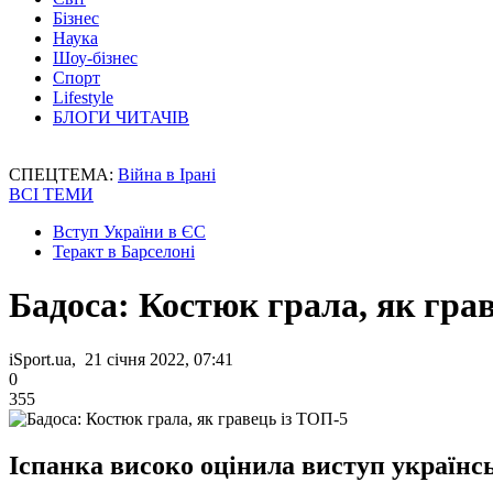
Бізнес
Наука
Шоу-бізнес
Спорт
Lifestyle
БЛОГИ ЧИТАЧІВ
СПЕЦТЕМА:
Війна в Ірані
ВСІ ТЕМИ
Вступ України в ЄС
Теракт в Барселоні
Бадоса: Костюк грала, як гра
iSport.ua, 21 січня 2022, 07:41
0
355
Іспанка високо оцінила виступ українсь