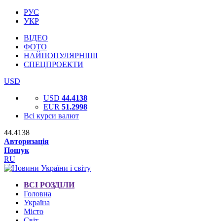
РУС
УКР
ВІДЕО
ФОТО
НАЙПОПУЛЯРНІШІ
СПЕЦПРОЕКТИ
USD
USD
44.4138
EUR
51.2998
Всі курси валют
44.4138
Авторизація
Пошук
RU
ВСІ РОЗДІЛИ
Головна
Україна
Місто
Світ