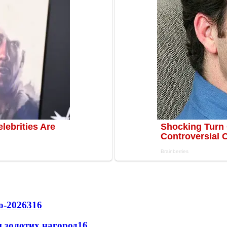
о-2026
316
 золотих нагород
16