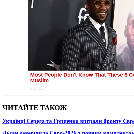
ЧИТАЙТЕ ТАКОЖ
Українці Середа та Гриценко виграли бронзу Євр
Лузан завершила Євро-2026 з повним комплектом