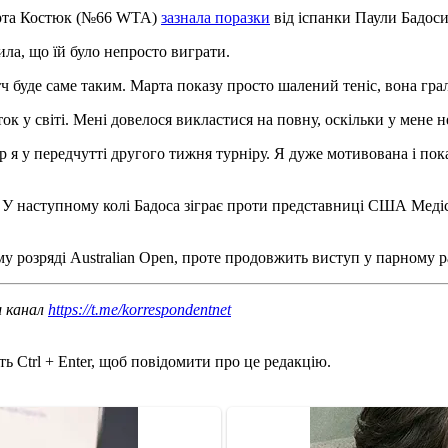
Марта Костюк (№66 WTA)
зазнала поразки
від іспанки Паули Бадос
ила, що їй було непросто виграти.
тч буде саме таким. Марта показу просто шалений теніс, вона грал
 у світі. Мені довелося викластися на повну, оскільки у мене не
ер я у передчутті другого тижня турніру. Я дуже мотивована і по
. У наступному колі Бадоса зіграє проти представниці США Медісо
у розряді Australian Open, проте продовжить виступ у парному 
ш канал
https://t.me/korrespondentnet
ь Ctrl + Enter, щоб повідомити про це редакцію.