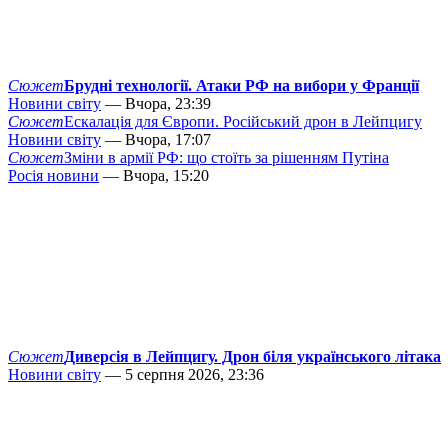
Сюжет
Брудні технології. Атаки РФ на вибори у Франції
Новини світу
— Вчора, 23:39
Сюжет
Ескалація для Європи. Російський дрон в Лейпцигу
Новини світу
— Вчора, 17:07
Сюжет
Зміни в армії РФ: що стоїть за рішенням Путіна
Росія новини
— Вчора, 15:20
Сюжет
Диверсія в Лейпцигу. Дрон біля українського літака
Новини світу
— 5 серпня 2026, 23:36