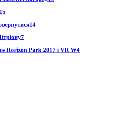
15
повернутися
14
Мітріону
7
ce Horizon Park 2017 і VR W
4