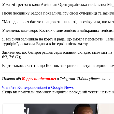
У матчі третього кола Australian Open українська тенісистка 
Після поєдинку Бадоса похвалила гру своєї суперниці та зазнач
"Мені довелося багато працювати на корті, і я очікувала, що ма
Упевнена, вже скоро Костюк стане однією з найкращих тенісисток
Я всі сили залишила на корті й рада, що змогла перемогти. Теп
турнірів", - сказала Бадоса в інтерв'ю після матчу.
Зазначимо, що безпрограшна серія іспанки складає вісім матчів
6:3, 7:6 (2)).
Варто також сказати, що Костюк завершила виступ в одиночном
Новини від
Корреспондент.net
в Telegram. Підписуйтесь на на
Читайте Korrespondent.net в Google News
Якщо ви помітили помилку, виділіть необхідний текст і натисніт