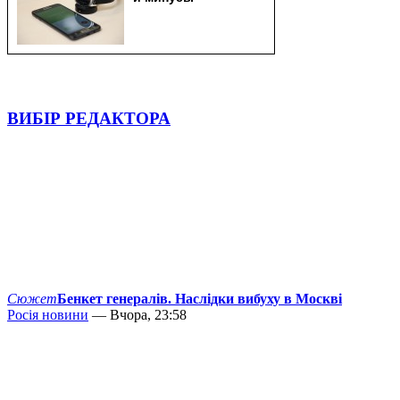
ВИБІР РЕДАКТОРА
Сюжет
Бенкет генералів. Наслідки вибуху в Москві
Росія новини
— Вчора, 23:58