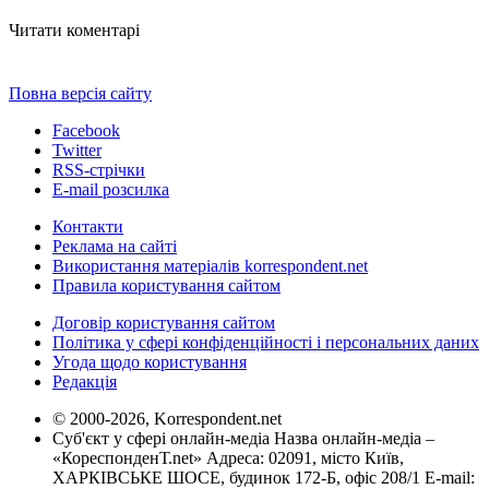
Читати коментарі
Повна версія сайту
Facebook
Twitter
RSS-стрічки
E-mail розсилка
Контакти
Реклама на сайті
Використання матеріалів korrespondent.net
Правила користування сайтом
Договір користування сайтом
Політика у сфері конфіденційності і персональних даних
Угода щодо користування
Редакція
© 2000-2026, Korrespondent.net
Суб'єкт у сфері онлайн-медіа Назва онлайн-медіа –
«КореспонденТ.net» Адреса: 02091, місто Київ,
ХАРКІВСЬКЕ ШОСЕ, будинок 172-Б, офіс 208/1 E-mail: