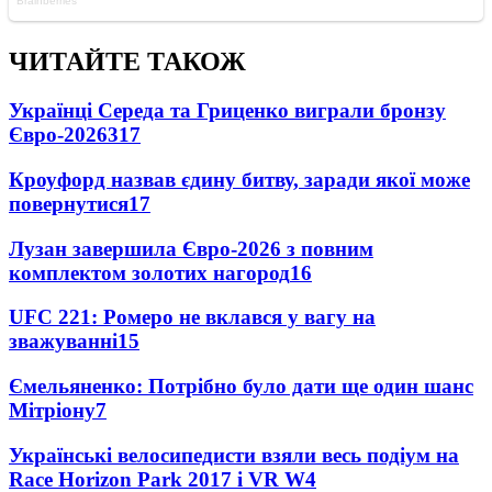
ЧИТАЙТЕ ТАКОЖ
Українці Середа та Гриценко виграли бронзу
Євро-2026
317
Кроуфорд назвав єдину битву, заради якої може
повернутися
17
Лузан завершила Євро-2026 з повним
комплектом золотих нагород
16
UFC 221: Ромеро не вклався у вагу на
зважуванні
15
Ємельяненко: Потрібно було дати ще один шанс
Мітріону
7
Українські велосипедисти взяли весь подіум на
Race Horizon Park 2017 і VR W
4