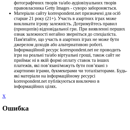
фотографічних творів та/або аудіовізуальних творів
правовласника Getty Images - суворо забороняється.
Матеріали сайту korrespondent.net призначені для осіб
старше 21 року (21+). Участь в азартних іграх може
викликати ігрову залежність. Дотримуйтесь правил
(принципів) відповідальної гри. При виявленні перших
ознак залежності негайно зверніться до спеціаліста.
Пам'ятайте, що участь в азартних іграх не може бути
джерелом доходів або альтернативою роботі.
Інформаційний ресурс korrespondent.net не проводить
ігри на реальні та/або віртуальні гроші, також сайт не
приймає ні в якій формі оплату ставок та інших
платежів, які пов’язані/можуть бути пов’язані з
азартними іграми, букмекерами чи тоталізаторами. Будь-
які матеріали на інформаційному ресурсі
korrespondent.net публікуються виключно в
інформаційних цілях.
X
Ошибка