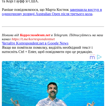
та Корі Гауфф зі США.
Раніше повідомлялося, що Марта Костюк
завершила виступ в
одиночному розряді Australian Open після третього кола
.
Новини від
Корреспондент.net
в Telegram. Підписуйтесь на наш
канал
https://t.me/korrespondentnet
Читайте Korrespondent.net в Google News
Якщо ви помітили помилку, виділіть необхідний текст і
натисніть Ctrl + Enter, щоб повідомити про це редакцію.