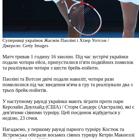
Суперниці українок Жасмін Паоліні і Хізер Уотсон /
Джерело
:
Getty Images
Матч тривав 1 годину 16 хвилин. Під час зустрічі українки
подали чотири ейси, припустилися п'яти подвійних помилок
та реалізували чотири з шести брейк-пойнти.
Паоліні та Вотсон двічі подали навиліт, чотири рази
помилилися під час введення м'яча в гру та реалізували два з
трьох брейк-пойнтів.
У наступному раунді українки мають зіграти проти пари
Керолайн Доулхайд (США) / Сторм Сандерс (Австралія), які є
дев'ятими сіяними турніру. Цей поєдинок відбудеться у
неділю, 23 січня.
Нагадаємо, у першому раунді парного турніру Костюк та
Ястремська обіграли восьмих сіяних турніру Кетрін Макнеллі