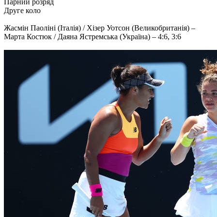
Парний розряд
Друге коло
Жасмін Паоліні (Італія) / Хізер Уотсон (Великобританія) –
Марта Костюк / Даяна Ястремська (Україна) – 4:6, 3:6