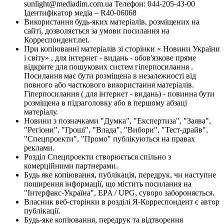
sunlight@mediadim.com.ua
Телефон: 044-205-43-00
Ідентифікатор медіа – R40-06068
Використання будь-яких матеріалів, розміщених на
сайті, дозволяється за умови посилання на
Корреспондент.net.
При копіюванні матеріалів зі сторінки « Новини України
і світу» , для інтернет - видань - обов'язкове пряме
відкрите для пошукових систем гіперпосилання .
Посилання має бути розміщена в незалежності від
повного або часткового використання матеріалів.
Гіперпосилання ( для інтернет - видань) - повинна бути
розміщена в підзаголовку або в першому абзаці
матеріалу.
Новини з позначками "Думка", "Експертиза", "Заява",
"Регіони", "Гроші", "Влада", "Вибори", "Тест-драйв",
"Спецпроекти", "Промо" публікуються на правах
реклами.
Розділ Спецпроекти створюється спільно з
комерційними партнерами.
Будь яке копіювання, публікація, передрук, чи наступне
поширення інформації, що містить посилання на
"Інтерфакс-Україна", EPA / UPG, суворо забороняється.
Власник веб-сторінки в розділі Я-Корреспондент є автор
публікації.
Будь-яке копіювання, передрук та відтворення