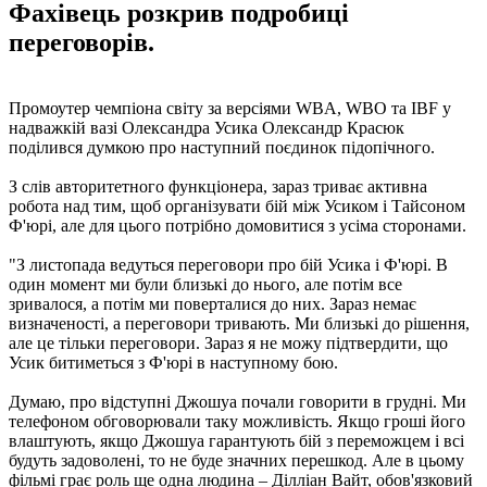
Фахівець розкрив подробиці
переговорів.
Промоутер чемпіона світу за версіями WBA, WBO та IBF у
надважкій вазі Олександра Усика Олександр Красюк
поділився думкою про наступний поєдинок підопічного.
З слів авторитетного функціонера, зараз триває активна
робота над тим, щоб організувати бій між Усиком і Тайсоном
Ф'юрі, але для цього потрібно домовитися з усіма сторонами.
"З листопада ведуться переговори про бій Усика і Ф'юрі. В
один момент ми були близькі до нього, але потім все
зривалося, а потім ми поверталися до них. Зараз немає
визначеності, а переговори тривають. Ми близькі до рішення,
але це тільки переговори. Зараз я не можу підтвердити, що
Усик битиметься з Ф'юрі в наступному бою.
Думаю, про відступні Джошуа почали говорити в грудні. Ми
телефоном обговорювали таку можливість. Якщо гроші його
влаштують, якщо Джошуа гарантують бій з переможцем і всі
будуть задоволені, то не буде значних перешкод. Але в цьому
фільмі грає роль ще одна людина – Ділліан Вайт, обов'язковий