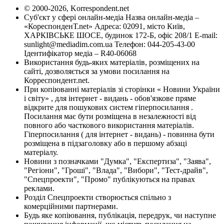
© 2000-2026, Korrespondent.net
Суб'єкт у сфері онлайн-медіа Назва онлайн-медіа –
«КореспонденТ.net» Адреса: 02091, місто Київ,
ХАРКІВСЬКЕ ШОСЕ, будинок 172-Б, офіс 208/1 E-mail:
sunlight@mediadim.com.ua
Телефон: 044-205-43-00
Ідентифікатор медіа – R40-06068
Використання будь-яких матеріалів, розміщених на
сайті, дозволяється за умови посилання на
Корреспондент.net.
При копіюванні матеріалів зі сторінки « Новини України
і світу» , для інтернет - видань - обов'язкове пряме
відкрите для пошукових систем гіперпосилання .
Посилання має бути розміщена в незалежності від
повного або часткового використання матеріалів.
Гіперпосилання ( для інтернет - видань) - повинна бути
розміщена в підзаголовку або в першому абзаці
матеріалу.
Новини з позначками "Думка", "Експертиза", "Заява",
"Регіони", "Гроші", "Влада", "Вибори", "Тест-драйв",
"Спецпроекти", "Промо" публікуються на правах
реклами.
Розділ Спецпроекти створюється спільно з
комерційними партнерами.
Будь яке копіювання, публікація, передрук, чи наступне