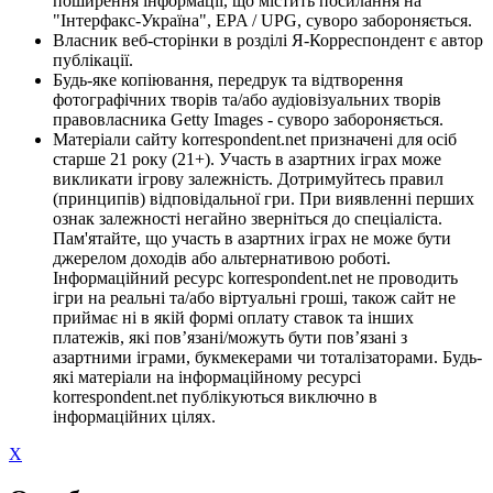
поширення інформації, що містить посилання на
"Інтерфакс-Україна", EPA / UPG, суворо забороняється.
Власник веб-сторінки в розділі Я-Корреспондент є автор
публікації.
Будь-яке копіювання, передрук та відтворення
фотографічних творів та/або аудіовізуальних творів
правовласника Getty Images - суворо забороняється.
Матеріали сайту korrespondent.net призначені для осіб
старше 21 року (21+). Участь в азартних іграх може
викликати ігрову залежність. Дотримуйтесь правил
(принципів) відповідальної гри. При виявленні перших
ознак залежності негайно зверніться до спеціаліста.
Пам'ятайте, що участь в азартних іграх не може бути
джерелом доходів або альтернативою роботі.
Інформаційний ресурс korrespondent.net не проводить
ігри на реальні та/або віртуальні гроші, також сайт не
приймає ні в якій формі оплату ставок та інших
платежів, які пов’язані/можуть бути пов’язані з
азартними іграми, букмекерами чи тоталізаторами. Будь-
які матеріали на інформаційному ресурсі
korrespondent.net публікуються виключно в
інформаційних цілях.
X