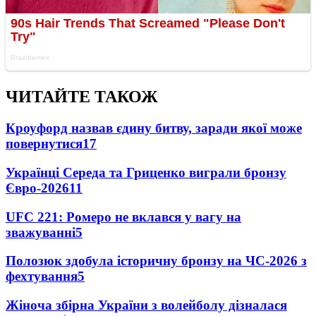
ЧИТАЙТЕ ТАКОЖ
Кроуфорд назвав єдину битву, заради якої може
повернутися
17
Українці Середа та Гриценко виграли бронзу
Євро-2026
11
UFC 221: Ромеро не вклався у вагу на
зважуванні
5
Полозюк здобула історичну бронзу на ЧС-2026 з
фехтування
5
Жіноча збірна України з волейболу дізналася