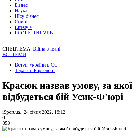
Бізнес
Наука
Шоу-бізнес
Спорт
Lifestyle
БЛОГИ ЧИТАЧІВ
СПЕЦТЕМА:
Війна в Ірані
ВСІ ТЕМИ
Вступ України в ЄС
Теракт в Барселоні
Красюк назвав умову, за якої
відбудеться бій Усик-Ф'юрі
iSport.ua, 24 січня 2022, 18:12
0
853