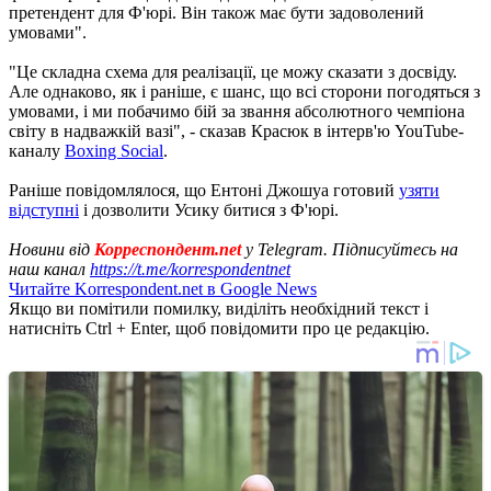
претендент для Ф'юрі. Він також має бути задоволений
умовами".
"Це складна схема для реалізації, це можу сказати з досвіду.
Але однаково, як і раніше, є шанс, що всі сторони погодяться з
умовами, і ми побачимо бій за звання абсолютного чемпіона
світу в надважкій вазі", - сказав Красюк в інтерв'ю YouTube-
каналу
Boxing Social
.
Раніше повідомлялося, що Ентоні Джошуа готовий
узяти
відступні
і дозволити Усику битися з Ф'юрі.
Новини від
Корреспондент.net
у Telegram. Підписуйтесь на
наш канал
https://t.me/korrespondentnet
Читайте Korrespondent.net в Google News
Якщо ви помітили помилку, виділіть необхідний текст і
натисніть Ctrl + Enter, щоб повідомити про це редакцію.