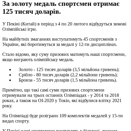
За золоту медаль спортсмен отримає
125 тисяч доларів.
У Пекіні (Китай) в період з 4 по 20 лютого відбудуться зимові
Олімпійські ігри.
На майбутніх змаганнях виступатимуть 45 спортсменів з
України, які боротимуться за медалі у 12-ти дисциплінах.
Стало відомо, яку суму призових матимуть наші спортсмени,
якщо виграють олімпійську медаль.
Золото - 125 тисяч доларів (3,5 мільйона гривень);
Срібло - 80 тисяч доларів (2,2 мільйони гривень);
Бронза - 55 тисяч доларів (1,5 мільйона гривень).
Примітно, що такі самі суми призових спортсмени
отримували на трьох останніх Олімпіадах - у 2014 та 2018
роках, а також на ОІ-2020 у Токіо, які відбулися влітку 2021
року.
На Олімпіаді буде розіграно 109 комплектів медалей у 15-ти
видах спорту.
У Пекіні наші спортсмени виступлять у біатлоні, лижних