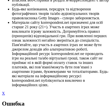
Власник веб-сторінки в розділі Я-Корреспондент є автор
публікації.
Будь-яке копіювання, передрук та відтворення
фотографічних творів та/або аудіовізуальних творів
правовласника Getty Images - суворо забороняється.
Матеріали сайту korrespondent.net призначені для осіб
старше 21 року (21+). Участь в азартних іграх може
викликати ігрову залежність. Дотримуйтесь правил
(принципів) відповідальної гри. При виявленні перших
ознак залежності негайно зверніться до спеціаліста.
Пам'ятайте, що участь в азартних іграх не може бути
джерелом доходів або альтернативою роботі.
Інформаційний ресурс korrespondent.net не проводить
ігри на реальні та/або віртуальні гроші, також сайт не
приймає ні в якій формі оплату ставок та інших
платежів, які пов’язані/можуть бути пов’язані з
азартними іграми, букмекерами чи тоталізаторами. Будь-
які матеріали на інформаційному ресурсі
korrespondent.net публікуються виключно в
інформаційних цілях.
X
Ошибка