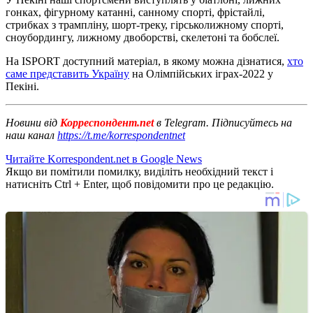
гонках, фігурному катанні, санному спорті, фрістайлі,
стрибках з трампліну, шорт-треку, гірськолижному спорті,
сноубордингу, лижному двоборстві, скелетоні та бобслеї.
На ISPORT доступний матеріал, в якому можна дізнатися,
хто
саме представить Україну
на Олімпійських іграх-2022 у
Пекіні.
Новини від
Корреспондент.net
в Telegram. Підписуйтесь на
наш канал
https://t.me/korrespondentnet
Читайте Korrespondent.net в Google News
Якщо ви помітили помилку, виділіть необхідний текст і
натисніть Ctrl + Enter, щоб повідомити про це редакцію.