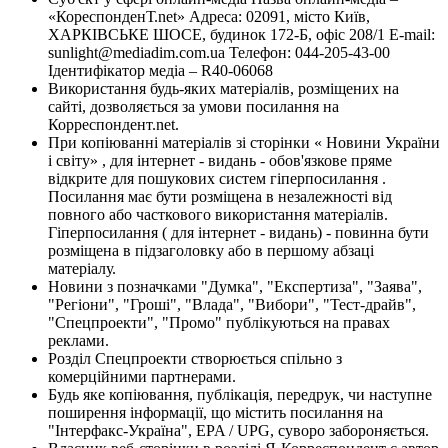
«КореспонденТ.net» Адреса: 02091, місто Київ,
ХАРКІВСЬКЕ ШОСЕ, будинок 172-Б, офіс 208/1 E-mail:
sunlight@mediadim.com.ua
Телефон: 044-205-43-00
Ідентифікатор медіа – R40-06068
Використання будь-яких матеріалів, розміщених на
сайті, дозволяється за умови посилання на
Корреспондент.net.
При копіюванні матеріалів зі сторінки « Новини України
і світу» , для інтернет - видань - обов'язкове пряме
відкрите для пошукових систем гіперпосилання .
Посилання має бути розміщена в незалежності від
повного або часткового використання матеріалів.
Гіперпосилання ( для інтернет - видань) - повинна бути
розміщена в підзаголовку або в першому абзаці
матеріалу.
Новини з позначками "Думка", "Експертиза", "Заява",
"Регіони", "Гроші", "Влада", "Вибори", "Тест-драйв",
"Спецпроекти", "Промо" публікуються на правах
реклами.
Розділ Спецпроекти створюється спільно з
комерційними партнерами.
Будь яке копіювання, публікація, передрук, чи наступне
поширення інформації, що містить посилання на
"Інтерфакс-Україна", EPA / UPG, суворо забороняється.