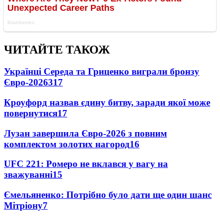
ЧИТАЙТЕ ТАКОЖ
Українці Середа та Гриценко виграли бронзу
Євро-2026
317
Кроуфорд назвав єдину битву, заради якої може
повернутися
17
Лузан завершила Євро-2026 з повним
комплектом золотих нагород
16
UFC 221: Ромеро не вклався у вагу на
зважуванні
15
Ємельяненко: Потрібно було дати ще один шанс
Мітріону
7