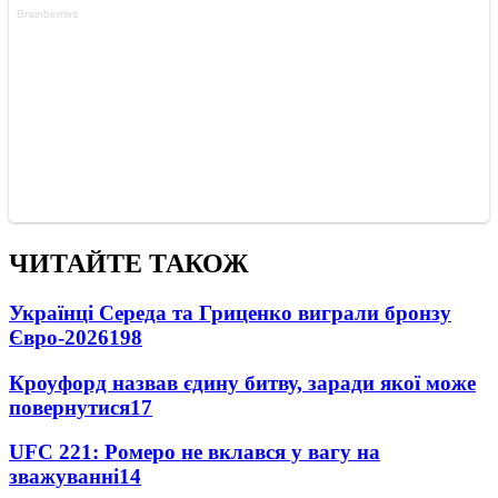
ЧИТАЙТЕ ТАКОЖ
Українці Середа та Гриценко виграли бронзу
Євро-2026
198
Кроуфорд назвав єдину битву, заради якої може
повернутися
17
UFC 221: Ромеро не вклався у вагу на
зважуванні
14