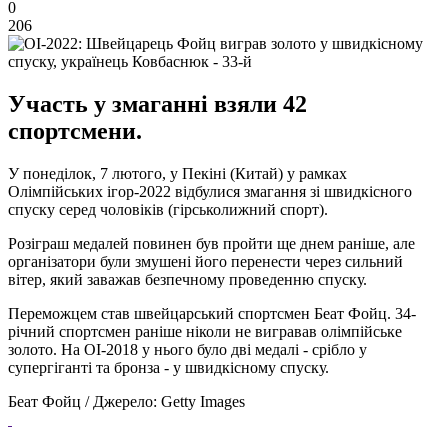
0
206
Участь у змаганні взяли 42
спортсмени.
У понеділок, 7 лютого, у Пекіні (Китай) у рамках
Олімпійських ігор-2022 відбулися змагання зі швидкісного
спуску серед чоловіків (гірськолижний спорт).
Розіграш медалей повинен був пройти ще днем ​​раніше, але
організатори були змушені його перенести через сильний
вітер, який заважав безпечному проведенню спуску.
Переможцем став швейцарський спортсмен Беат Фойц. 34-
річний спортсмен раніше ніколи не вигравав олімпійське
золото. На ОІ-2018 у нього було дві медалі - срібло у
супергіганті та бронза - у швидкісному спуску.
Беат Фойц / Джерело: Getty Images