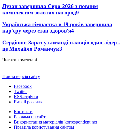
Лузан завершила Євро-2026 з повним
комплектом золотих нагород
9
Українська гімнастка в 19 років завершила
кар'єру через стан здоров'я
4
Сердінов: Зараз у команді плавців один лідер -
це Михайло Романчук
3
Читати коментарі
Повна версія сайту
Facebook
Twitter
RSS-стрічки
E-mail розсилка
Контакти
Реклама на сайті
Використання матеріалів korrespondent.net
Правила користування сайтом