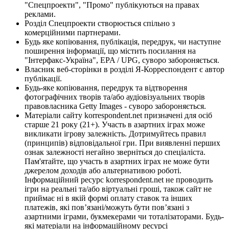
"Спецпроекти", "Промо" публікуються на правах
реклами.
Розділ Спецпроекти створюється спільно з
комерційними партнерами.
Будь яке копіювання, публікація, передрук, чи наступне
поширення інформації, що містить посилання на
"Інтерфакс-Україна", EPA / UPG, суворо забороняється.
Власник веб-сторінки в розділі Я-Корреспондент є автор
публікації.
Будь-яке копіювання, передрук та відтворення
фотографічних творів та/або аудіовізуальних творів
правовласника Getty Images - суворо забороняється.
Матеріали сайту korrespondent.net призначені для осіб
старше 21 року (21+). Участь в азартних іграх може
викликати ігрову залежність. Дотримуйтесь правил
(принципів) відповідальної гри. При виявленні перших
ознак залежності негайно зверніться до спеціаліста.
Пам'ятайте, що участь в азартних іграх не може бути
джерелом доходів або альтернативою роботі.
Інформаційний ресурс korrespondent.net не проводить
ігри на реальні та/або віртуальні гроші, також сайт не
приймає ні в якій формі оплату ставок та інших
платежів, які пов’язані/можуть бути пов’язані з
азартними іграми, букмекерами чи тоталізаторами. Будь-
які матеріали на інформаційному ресурсі