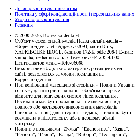
Договір користування сайтом
Політика у сфері конфіденційності і персональних даних
Угода щодо користування
Редакція
© 2000-2026, Korrespondent.net
Суб'єкт у сфері онлайн-медіа Назва онлайн-медіа –
«КореспонденТ.net» Адреса: 02091, місто Київ,
ХАРКІВСЬКЕ ШОСЕ, будинок 172-Б, офіс 208/1 E-mail:
sunlight@mediadim.com.ua
Телефон: 044-205-43-00
Ідентифікатор медіа – R40-06068
Використання будь-яких матеріалів, розміщених на
сайті, дозволяється за умови посилання на
Корреспондент.net.
При копіюванні матеріалів зі сторінки « Новини України
і світу» , для інтернет - видань - обов'язкове пряме
відкрите для пошукових систем гіперпосилання .
Посилання має бути розміщена в незалежності від
повного або часткового використання матеріалів.
Гіперпосилання ( для інтернет - видань) - повинна бути
розміщена в підзаголовку або в першому абзаці
матеріалу.
Новини з позначками "Думка", "Експертиза", "Заява",
"Регіони", "Гроші", "Влада", "Вибори", "Тест-драйв",