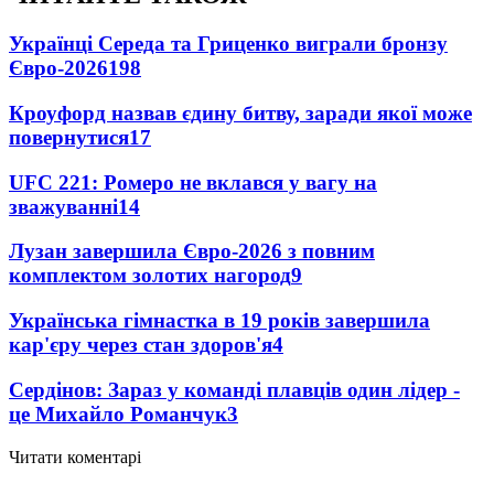
Українці Середа та Гриценко виграли бронзу
Євро-2026
198
Кроуфорд назвав єдину битву, заради якої може
повернутися
17
UFC 221: Ромеро не вклався у вагу на
зважуванні
14
Лузан завершила Євро-2026 з повним
комплектом золотих нагород
9
Українська гімнастка в 19 років завершила
кар'єру через стан здоров'я
4
Сердінов: Зараз у команді плавців один лідер -
це Михайло Романчук
3
Читати коментарі