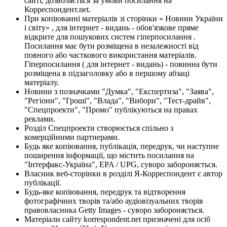
сайті, дозволяється за умови посилання на
Корреспондент.net.
При копіюванні матеріалів зі сторінки « Новини України
і світу» , для інтернет - видань - обов'язкове пряме
відкрите для пошукових систем гіперпосилання .
Посилання має бути розміщена в незалежності від
повного або часткового використання матеріалів.
Гіперпосилання ( для інтернет - видань) - повинна бути
розміщена в підзаголовку або в першому абзаці
матеріалу.
Новини з позначками "Думка", "Експертиза", "Заява",
"Регіони", "Гроші", "Влада", "Вибори", "Тест-драйв",
"Спецпроекти", "Промо" публікуються на правах
реклами.
Розділ Спецпроекти створюється спільно з
комерційними партнерами.
Будь яке копіювання, публікація, передрук, чи наступне
поширення інформації, що містить посилання на
"Інтерфакс-Україна", EPA / UPG, суворо забороняється.
Власник веб-сторінки в розділі Я-Корреспондент є автор
публікації.
Будь-яке копіювання, передрук та відтворення
фотографічних творів та/або аудіовізуальних творів
правовласника Getty Images - суворо забороняється.
Матеріали сайту korrespondent.net призначені для осіб