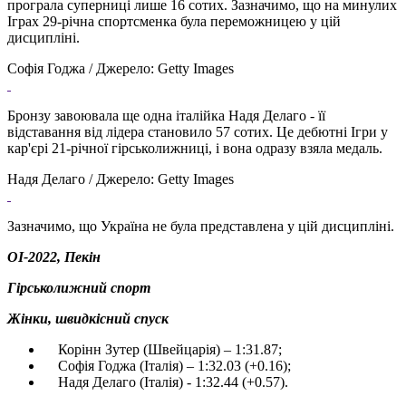
програла суперниці лише 16 сотих. Зазначимо, що на минулих
Іграх 29-річна спортсменка була переможницею у цій
дисципліні.
Софія Годжа / Джерело: Getty Images
Бронзу завоювала ще одна італійка Надя Делаго - її
відставання від лідера становило 57 сотих. Це дебютні Ігри у
кар'єрі 21-річної гірськолижниці, і вона одразу взяла медаль.
Надя Делаго / Джерело: Getty Images
Зазначимо, що Україна не була представлена ​​у цій дисципліні.
ОІ-2022, Пекін
Гірськолижний спорт
Жінки, швидкісний спуск
Корінн Зутер (Швейцарія) – 1:31.87;
Софія Годжа (Італія) – 1:32.03 (+0.16);
Надя Делаго (Італія) - 1:32.44 (+0.57).