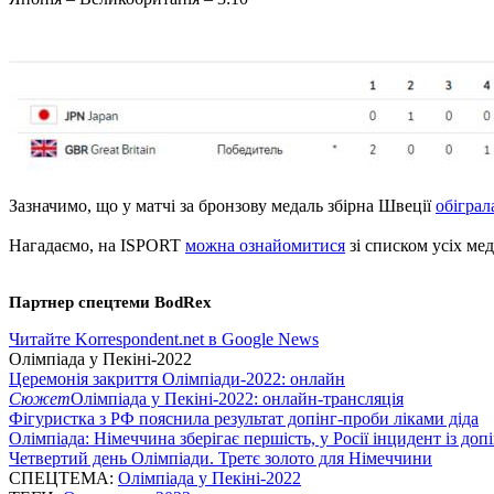
Зазначимо, що у матчі за бронзову медаль збірна Швеції
обігра
Нагадаємо, на ISPORT
можна ознайомитися
зі списком усіх мед
Партнер спецтеми BodRex
Читайте Korrespondent.net в Google News
Олімпіада у Пекіні-2022
Церемонія закриття Олімпіади-2022: онлайн
Сюжет
Олімпіада у Пекіні-2022: онлайн-трансляція
Фігуристка з РФ пояснила результат допінг-проби ліками діда
Олімпіада: Німеччина зберігає першість, у Росії інцидент із доп
Четвертий день Олімпіади. Третє золото для Німеччини
СПЕЦТЕМА:
Олімпіада у Пекіні-2022