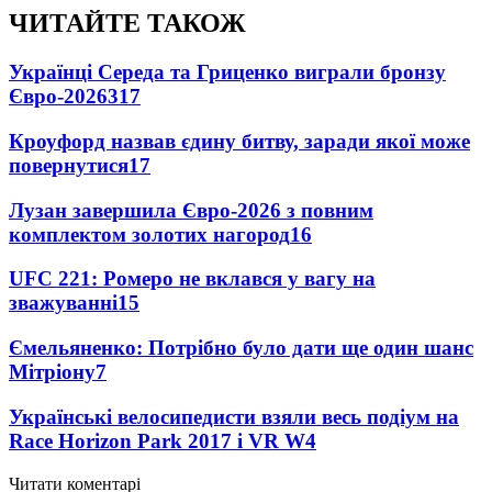
ЧИТАЙТЕ ТАКОЖ
Українці Середа та Гриценко виграли бронзу
Євро-2026
317
Кроуфорд назвав єдину битву, заради якої може
повернутися
17
Лузан завершила Євро-2026 з повним
комплектом золотих нагород
16
UFC 221: Ромеро не вклався у вагу на
зважуванні
15
Ємельяненко: Потрібно було дати ще один шанс
Мітріону
7
Українські велосипедисти взяли весь подіум на
Race Horizon Park 2017 і VR W
4
Читати коментарі