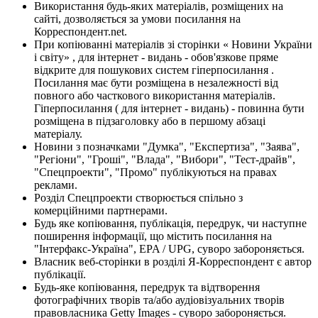
Використання будь-яких матеріалів, розміщених на
сайті, дозволяється за умови посилання на
Корреспондент.net.
При копіюванні матеріалів зі сторінки « Новини України
і світу» , для інтернет - видань - обов'язкове пряме
відкрите для пошукових систем гіперпосилання .
Посилання має бути розміщена в незалежності від
повного або часткового використання матеріалів.
Гіперпосилання ( для інтернет - видань) - повинна бути
розміщена в підзаголовку або в першому абзаці
матеріалу.
Новини з позначками "Думка", "Експертиза", "Заява",
"Регіони", "Гроші", "Влада", "Вибори", "Тест-драйв",
"Спецпроекти", "Промо" публікуються на правах
реклами.
Розділ Спецпроекти створюється спільно з
комерційними партнерами.
Будь яке копіювання, публікація, передрук, чи наступне
поширення інформації, що містить посилання на
"Інтерфакс-Україна", EPA / UPG, суворо забороняється.
Власник веб-сторінки в розділі Я-Корреспондент є автор
публікації.
Будь-яке копіювання, передрук та відтворення
фотографічних творів та/або аудіовізуальних творів
правовласника Getty Images - суворо забороняється.