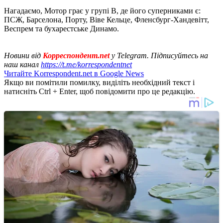
Нагадаємо, Мотор грає у групі B, де його суперниками є:
ПСЖ, Барселона, Порту, Віве Кельце, Фленсбург-Хандевітт,
Веспрем та бухарестське Динамо.
Новини від
Корреспондент.net
у Telegram. Підписуйтесь на
наш канал
https://t.me/korrespondentnet
Читайте Korrespondent.net в Google News
Якщо ви помітили помилку, виділіть необхідний текст і
натисніть Ctrl + Enter, щоб повідомити про це редакцію.