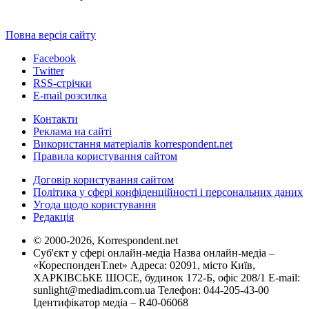
Повна версія сайту
Facebook
Twitter
RSS-стрічки
E-mail розсилка
Контакти
Реклама на сайті
Використання матеріалів korrespondent.net
Правила користування сайтом
Договір користування сайтом
Політика у сфері конфіденційності і персональних даних
Угода щодо користування
Редакція
© 2000-2026, Korrespondent.net
Суб'єкт у сфері онлайн-медіа Назва онлайн-медіа –
«КореспонденТ.net» Адреса: 02091, місто Київ,
ХАРКІВСЬКЕ ШОСЕ, будинок 172-Б, офіс 208/1 E-mail:
sunlight@mediadim.com.ua
Телефон: 044-205-43-00
Ідентифікатор медіа – R40-06068