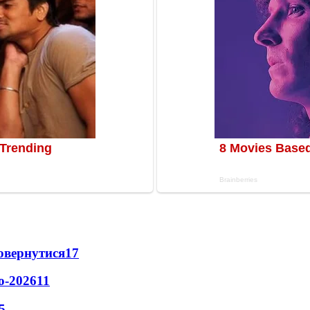
повернутися
17
о-2026
11
5