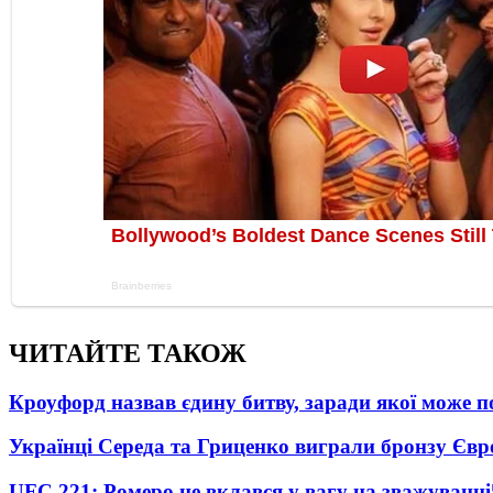
ЧИТАЙТЕ ТАКОЖ
Кроуфорд назвав єдину битву, заради якої може 
Українці Середа та Гриценко виграли бронзу Євр
UFC 221: Ромеро не вклався у вагу на зважуванні