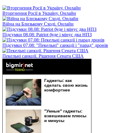
Вторгнення Росії в Україну. Онлайн
Війна на Близькому Сході. Онлайн
Підсумки 08.08: Patriot буде і мінус два НПЗ
Підсумки 07.08: "Пекельні" санкції і "парад" дронів
Пекельні санкції. Рішення Сената США