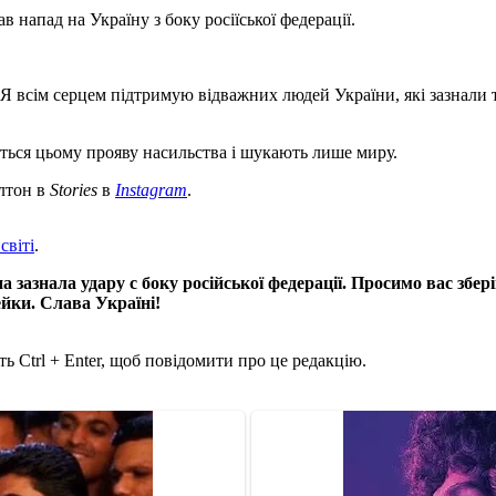
апад на Україну з боку росіїської федерації.
Я всім серцем підтримую відважних людей України, які зазнали т
ються цьому прояву насильства і шукають лише миру.
ілтон в
Stories
в
Instagram
.
світі
.
 зазнала удару с боку російської федерації. Просимо вас збері
йки. Слава Україні!
ь Ctrl + Enter, щоб повідомити про це редакцію.