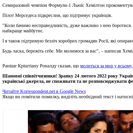
Семиразовий чемпіон Формули-1 Льюїс Хемілтон прокоментував н
Пілот Мерседеса підкреслив, що підтримує українців.
"Коли бачимо несправедливість, дуже важливо з нею боротися. 
найкраще майбутнє.
І я також підтримую безліч хоробрих громадян Росії, які опира
Будь ласка, бережіть себе. Ми молимося за вас", – написав Хем
Раніше Кріштіану Роналду сказав, що
молиться за мир у всьому 
Шановні співвітчизники! Зранку 24 лютого 2022 року Україна
українські джерела, не споживати та не розповсюджувати фе
Читайте Korrespondent.net в Google News
Якщо ви помітили помилку, виділіть необхідний текст і натисніт