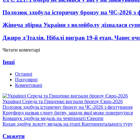
Полозюк здобула історичну бронзу на ЧС-2026 з 
Жіноча збірна України з волейболу дізналася суп
Джиро д'Італія. Нібалі виграв 19-й етап, Чавес о
Читати коментарі
Інші
Останні
Популярні
Коментовані
Українці Середа та Гриценко виграли бронзу Євро-2026
Полозюк здобула історичну бронзу на ЧС-2026 з фехтування
Кроуфорд назвав єдину битву, заради якої може повернутися
Комащук здобула медаль на чемпіонаті Європи
Кохан здобув золоту медаль на етапі Континентального туру
Сюжети