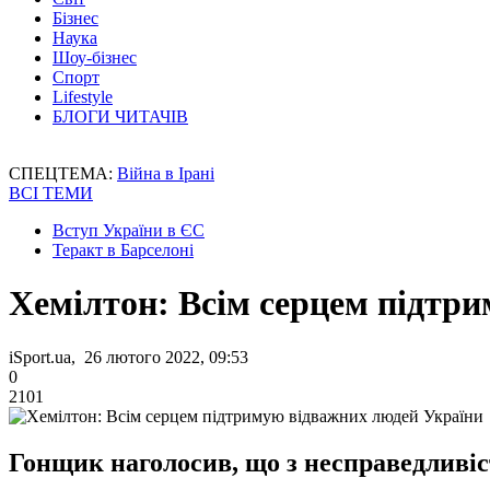
Бізнес
Наука
Шоу-бізнес
Спорт
Lifestyle
БЛОГИ ЧИТАЧІВ
СПЕЦТЕМА:
Війна в Ірані
ВСІ ТЕМИ
Вступ України в ЄС
Теракт в Барселоні
Хемілтон: Всім серцем підтр
iSport.ua, 26 лютого 2022, 09:53
0
2101
Гонщик наголосив, що з несправедливіс