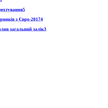
фехтування
5
ерників з Євро-2017
4
чолив загальний залік
3