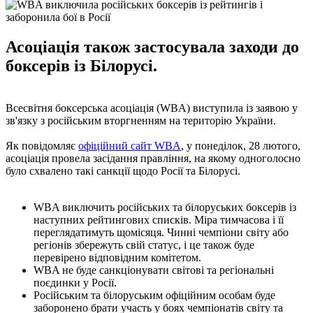
Асоціація також застосувала заходи до
боксерів із Білорусі.
Всесвітня боксерська асоціація (WBA) виступила із заявою у
зв'язку з російським вторгненням на територію України.
Як повідомляє
офіційний сайт WBA
, у понеділок, 28 лютого,
асоціація провела засідання правління, на якому одноголосно
було схвалено такі санкції щодо Росії та Білорусі.
WBA виключить російських та білоруських боксерів із
наступних рейтингових списків. Міра тимчасова і її
переглядатимуть щомісяця. Чинні чемпіони світу або
регіонів збережуть свій статус, і це також буде
перевірено відповідним комітетом.
WBA не буде санкціонувати світові та регіональні
поєдинки у Росії.
Російським та білоруським офіційним особам буде
заборонено брати участь у боях чемпіонатів світу та