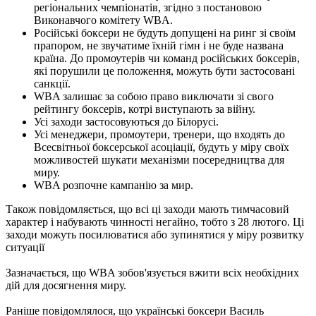
регіональних чемпіонатів, згідно з постановою
Виконавчого комітету WBA.
Російські боксери не будуть допущені на ринг зі своїм
прапором, не звучатиме їхній гімн і не буде названа
країна. До промоутерів чи команд російських боксерів,
які порушили це положення, можуть бути застосовані
санкції.
WBA залишає за собою право виключати зі свого
рейтингу боксерів, котрі виступають за війну.
Усі заходи застосовуються до Білорусі.
Усі менеджери, промоутери, тренери, що входять до
Всесвітньої боксерської асоціації, будуть у міру своїх
можливостей шукати механізми посередництва для
миру.
WBA розпочне кампанію за мир.
Також повідомляється, що всі ці заходи мають тимчасовий
характер і набувають чинності негайно, тобто з 28 лютого. Ці
заходи можуть посилюватися або зупинятися у міру розвитку
ситуації
Зазначається, що WBA зобов'язується вжити всіх необхідних
дій для досягнення миру.
Раніше повідомлялося, що українські боксери Василь