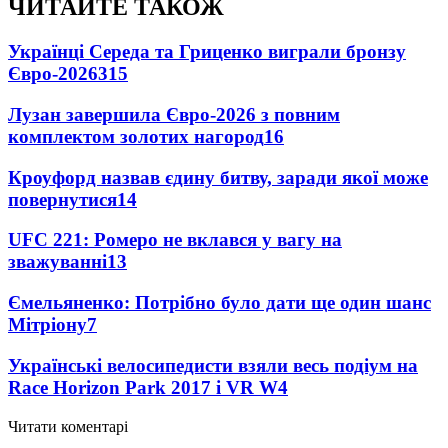
ЧИТАЙТЕ ТАКОЖ
Українці Середа та Гриценко виграли бронзу
Євро-2026
315
Лузан завершила Євро-2026 з повним
комплектом золотих нагород
16
Кроуфорд назвав єдину битву, заради якої може
повернутися
14
UFC 221: Ромеро не вклався у вагу на
зважуванні
13
Ємельяненко: Потрібно було дати ще один шанс
Мітріону
7
Українські велосипедисти взяли весь подіум на
Race Horizon Park 2017 і VR W
4
Читати коментарі