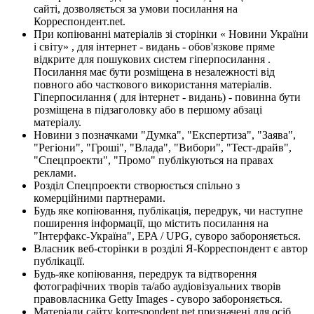
сайті, дозволяється за умови посилання на
Корреспондент.net.
При копіюванні матеріалів зі сторінки « Новини України
і світу» , для інтернет - видань - обов'язкове пряме
відкрите для пошукових систем гіперпосилання .
Посилання має бути розміщена в незалежності від
повного або часткового використання матеріалів.
Гіперпосилання ( для інтернет - видань) - повинна бути
розміщена в підзаголовку або в першому абзаці
матеріалу.
Новини з позначками "Думка", "Експертиза", "Заява",
"Регіони", "Гроші", "Влада", "Вибори", "Тест-драйв",
"Спецпроекти", "Промо" публікуються на правах
реклами.
Розділ Спецпроекти створюється спільно з
комерційними партнерами.
Будь яке копіювання, публікація, передрук, чи наступне
поширення інформації, що містить посилання на
"Інтерфакс-Україна", EPA / UPG, суворо забороняється.
Власник веб-сторінки в розділі Я-Корреспондент є автор
публікації.
Будь-яке копіювання, передрук та відтворення
фотографічних творів та/або аудіовізуальних творів
правовласника Getty Images - суворо забороняється.
Матеріали сайту korrespondent.net призначені для осіб