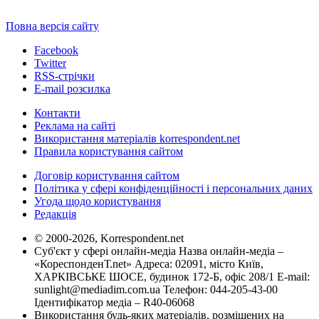
Повна версія сайту
Facebook
Twitter
RSS-стрічки
E-mail розсилка
Контакти
Реклама на сайті
Використання матеріалів korrespondent.net
Правила користування сайтом
Договір користування сайтом
Політика у сфері конфіденційності і персональних даних
Угода щодо користування
Редакція
© 2000-2026, Korrespondent.net
Суб'єкт у сфері онлайн-медіа Назва онлайн-медіа –
«КореспонденТ.net» Адреса: 02091, місто Київ,
ХАРКІВСЬКЕ ШОСЕ, будинок 172-Б, офіс 208/1 E-mail:
sunlight@mediadim.com.ua
Телефон: 044-205-43-00
Ідентифікатор медіа – R40-06068
Використання будь-яких матеріалів, розміщених на