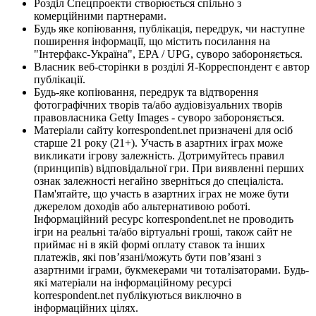
Розділ Спецпроекти створюється спільно з
комерційними партнерами.
Будь яке копіювання, публікація, передрук, чи наступне
поширення інформації, що містить посилання на
"Інтерфакс-Україна", EPA / UPG, суворо забороняється.
Власник веб-сторінки в розділі Я-Корреспондент є автор
публікації.
Будь-яке копіювання, передрук та відтворення
фотографічних творів та/або аудіовізуальних творів
правовласника Getty Images - суворо забороняється.
Матеріали сайту korrespondent.net призначені для осіб
старше 21 року (21+). Участь в азартних іграх може
викликати ігрову залежність. Дотримуйтесь правил
(принципів) відповідальної гри. При виявленні перших
ознак залежності негайно зверніться до спеціаліста.
Пам'ятайте, що участь в азартних іграх не може бути
джерелом доходів або альтернативою роботі.
Інформаційний ресурс korrespondent.net не проводить
ігри на реальні та/або віртуальні гроші, також сайт не
приймає ні в якій формі оплату ставок та інших
платежів, які пов’язані/можуть бути пов’язані з
азартними іграми, букмекерами чи тоталізаторами. Будь-
які матеріали на інформаційному ресурсі
korrespondent.net публікуються виключно в
інформаційних цілях.