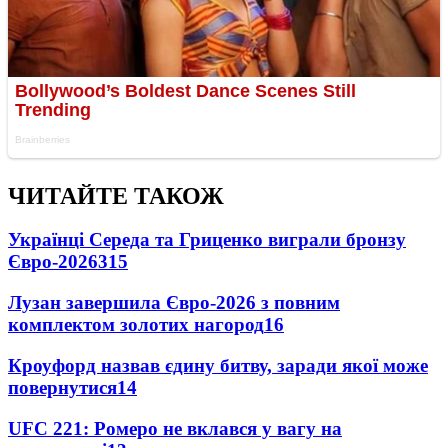
ЧИТАЙТЕ ТАКОЖ
Українці Середа та Гриценко виграли бронзу
Євро-2026
315
Лузан завершила Євро-2026 з повним
комплектом золотих нагород
16
Кроуфорд назвав єдину битву, заради якої може
повернутися
14
UFC 221: Ромеро не вклався у вагу на