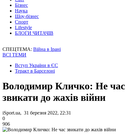
Бізнес
Наука
Шоу-бізнес
Спорт
Lifestyle
БЛОГИ ЧИТАЧІВ
СПЕЦТЕМА:
Війна в Ірані
ВСІ ТЕМИ
Вступ України в ЄС
Теракт в Барселоні
Володимир Кличко: Не час
звикати до жахів війни
iSport.ua, 31 березня 2022, 22:31
0
906