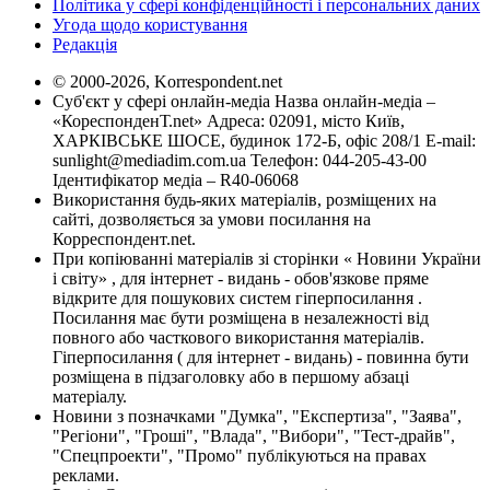
Політика у сфері конфіденційності і персональних даних
Угода щодо користування
Редакція
© 2000-2026, Korrespondent.net
Суб'єкт у сфері онлайн-медіа Назва онлайн-медіа –
«КореспонденТ.net» Адреса: 02091, місто Київ,
ХАРКІВСЬКЕ ШОСЕ, будинок 172-Б, офіс 208/1 E-mail:
sunlight@mediadim.com.ua
Телефон: 044-205-43-00
Ідентифікатор медіа – R40-06068
Використання будь-яких матеріалів, розміщених на
сайті, дозволяється за умови посилання на
Корреспондент.net.
При копіюванні матеріалів зі сторінки « Новини України
і світу» , для інтернет - видань - обов'язкове пряме
відкрите для пошукових систем гіперпосилання .
Посилання має бути розміщена в незалежності від
повного або часткового використання матеріалів.
Гіперпосилання ( для інтернет - видань) - повинна бути
розміщена в підзаголовку або в першому абзаці
матеріалу.
Новини з позначками "Думка", "Експертиза", "Заява",
"Регіони", "Гроші", "Влада", "Вибори", "Тест-драйв",
"Спецпроекти", "Промо" публікуються на правах
реклами.