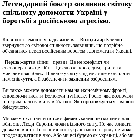
Легендарний боксер закликав світову
спільноту допомогти Україні у
боротьбі з російською агресією.
Колишній чемпіон у надважкій вазі Володимир Кличко
звернувся до світової спільноти, заявивши, що потрібно
об'єднатися перед російським ворогом і допомагати Україні.
"Перша жертва війни - правда. Це не конфлікт чи
спецоперація - це війна. Це сльози, кров, дим, крики та
мовчання загиблих. Вільному світу слід не лише надсилати
нам співчуття, а й забезпечити захисним озброєнням.
Ви також можете допомогти нам на економічному фронті,
створюючи тиск та ізолюючи путінську Росію, яка розпочала
цю кримінальну війну в Україні. Яка продовжується з вашою
байдужістю.
Ми маємо зупинити потоки фінансування цієї машини для
вбивств. Люди Європи, люди вільного світу. Не час звикати
до жахів війни. Героїчний опір українського народу не може
продовжуватися вічно. Або ми всі будемо як українці, або ми