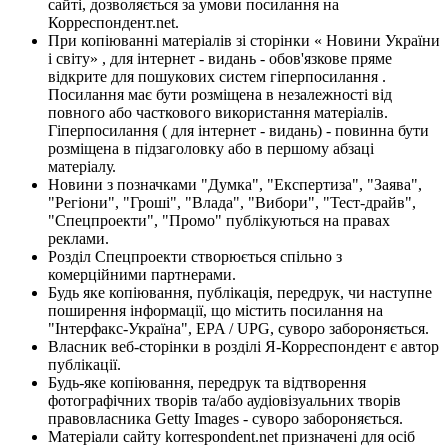
сайті, дозволяється за умови посилання на
Корреспондент.net.
При копіюванні матеріалів зі сторінки « Новини України
і світу» , для інтернет - видань - обов'язкове пряме
відкрите для пошукових систем гіперпосилання .
Посилання має бути розміщена в незалежності від
повного або часткового використання матеріалів.
Гіперпосилання ( для інтернет - видань) - повинна бути
розміщена в підзаголовку або в першому абзаці
матеріалу.
Новини з позначками "Думка", "Експертиза", "Заява",
"Регіони", "Гроші", "Влада", "Вибори", "Тест-драйв",
"Спецпроекти", "Промо" публікуються на правах
реклами.
Розділ Спецпроекти створюється спільно з
комерційними партнерами.
Будь яке копіювання, публікація, передрук, чи наступне
поширення інформації, що містить посилання на
"Інтерфакс-Україна", EPA / UPG, суворо забороняється.
Власник веб-сторінки в розділі Я-Корреспондент є автор
публікації.
Будь-яке копіювання, передрук та відтворення
фотографічних творів та/або аудіовізуальних творів
правовласника Getty Images - суворо забороняється.
Матеріали сайту korrespondent.net призначені для осіб