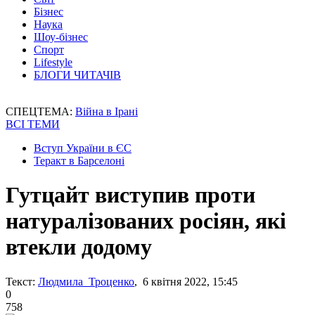
Бізнес
Наука
Шоу-бізнес
Спорт
Lifestyle
БЛОГИ ЧИТАЧІВ
СПЕЦТЕМА:
Війна в Ірані
ВСІ ТЕМИ
Вступ України в ЄС
Теракт в Барселоні
Гутцайт виступив проти
натуралізованих росіян, які
втекли додому
Текст:
Людмила Троценко
, 6 квітня 2022, 15:45
0
758