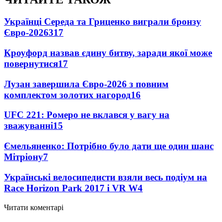
Українці Середа та Гриценко виграли бронзу
Євро-2026
317
Кроуфорд назвав єдину битву, заради якої може
повернутися
17
Лузан завершила Євро-2026 з повним
комплектом золотих нагород
16
UFC 221: Ромеро не вклався у вагу на
зважуванні
15
Ємельяненко: Потрібно було дати ще один шанс
Мітріону
7
Українські велосипедисти взяли весь подіум на
Race Horizon Park 2017 і VR W
4
Читати коментарі