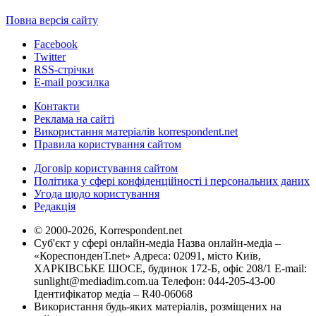
Повна версія сайту
Facebook
Twitter
RSS-стрічки
E-mail розсилка
Контакти
Реклама на сайті
Використання матеріалів korrespondent.net
Правила користування сайтом
Договір користування сайтом
Політика у сфері конфіденційності і персональних даних
Угода щодо користування
Редакція
© 2000-2026, Korrespondent.net
Суб'єкт у сфері онлайн-медіа Назва онлайн-медіа –
«КореспонденТ.net» Адреса: 02091, місто Київ,
ХАРКІВСЬКЕ ШОСЕ, будинок 172-Б, офіс 208/1 E-mail:
sunlight@mediadim.com.ua
Телефон: 044-205-43-00
Ідентифікатор медіа – R40-06068
Використання будь-яких матеріалів, розміщених на