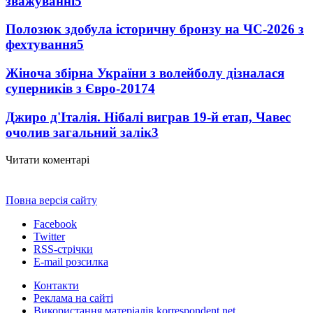
зважуванні
5
Полозюк здобула історичну бронзу на ЧС-2026 з
фехтування
5
Жіноча збірна України з волейболу дізналася
суперників з Євро-2017
4
Джиро д'Італія. Нібалі виграв 19-й етап, Чавес
очолив загальний залік
3
Читати коментарі
Повна версія сайту
Facebook
Twitter
RSS-стрічки
E-mail розсилка
Контакти
Реклама на сайті
Використання матеріалів korrespondent.net