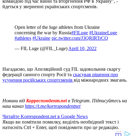
командою під час війни та вторгнення РФ в Україну", -
йдеться у зверненні українських спортсменів.
Open letter of the luge athletes from Ukraine
concerning the war by Russia
#FILuge
#UkraineLuge
#athletes
#Ukraine
pic.twitter.com/J3QRIRTrCQ
— FIL Luge (@FIL_Luge)
April 10, 2022
Нагадаємо, що Апеляційний суд FIL задовольнив скаргу
федерації санного спорту Росії та
скасував рішення про
усунення російських спортсменів
від міжнародних змагань.
Новини від
Корреспондент.net
в Telegram. Підписуйтесь на
наш канал
https://t.me/korrespondentnet
Читайте Korrespondent.net в Google News
Якщо ви помітили помилку, виділіть необхідний текст і
натисніть Ctrl + Enter, щоб повідомити про це редакцію.