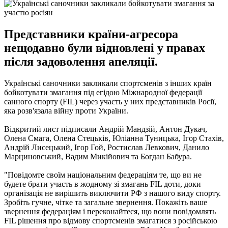
Представники країни-агресора
нещодавно були відновлені у правах
після задоволення апеляції.
Українські саночники закликали спортсменів з інших країн
бойкотувати змагання під егідою Міжнародної федерації
санного спорту (FIL) через участь у них представників Росії,
яка розв'язала війну проти України.
Відкритий лист підписали Андрій Мандзій, Антон Дукач,
Олена Смага, Олена Стецьків, Юліанна Туницька, Ігор Стахів,
Андрій Лисецький, Ігор Гой, Ростислав Левкович, Данило
Марциновський, Вадим Микійович та Богдан Бабура.
"Повідомте своїм національним федераціям те, що ви не
будете брати участь в жодному зі змагань FIL доти, доки
організація не вирішить виключити РФ з нашого виду спорту.
Зробіть гучне, чітке та загальне звернення. Покажіть ваше
звернення федераціям і переконайтеся, що вони повідомлять
FIL рішення про відмову спортсменів змагатися з російською