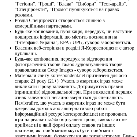
"Регіони", "Гроші", "Влада", "Вибори", "Тест-драйв",
"Спецпроекти", "Промо" публікуються на правах
реклами.
Розділ Спецпроекти створюється спільно з
комерційними партнерами.
Будь яке копіювання, публікація, передрук, чи наступне
поширення інформації, що містить посилання на
"Інтерфакс-Україна", EPA / UPG, суворо забороняється.
Власник веб-сторінки в розділі Я-Корреспондент є автор
публікації.
Будь-яке копіювання, передрук та відтворення
фотографічних творів та/або аудіовізуальних творів
правовласника Getty Images - суворо забороняється.
Матеріали сайту korrespondent.net призначені для осіб
старше 21 року (21+). Участь в азартних іграх може
викликати ігрову залежність. Дотримуйтесь правил
(принципів) відповідальної гри. При виявленні перших
ознак залежності негайно зверніться до спеціаліста.
Пам'ятайте, що участь в азартних іграх не може бути
джерелом доходів або альтернативою роботі.
Інформаційний ресурс korrespondent.net не проводить
ігри на реальні та/або віртуальні гроші, також сайт не
приймає ні в якій формі оплату ставок та інших
платежів, які пов’язані/можуть бути пов’язані з
азартними іграми, букмекерами чи тоталізаторами. Будь-