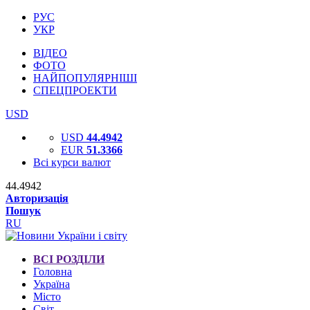
РУС
УКР
ВІДЕО
ФОТО
НАЙПОПУЛЯРНІШІ
СПЕЦПРОЕКТИ
USD
USD
44.4942
EUR
51.3366
Всі курси валют
44.4942
Авторизація
Пошук
RU
ВСІ РОЗДІЛИ
Головна
Україна
Місто
Світ