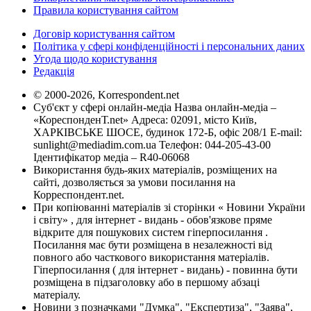
Правила користування сайтом
Договір користування сайтом
Політика у сфері конфіденційності і персональних даних
Угода щодо користування
Редакція
© 2000-2026, Korrespondent.net
Суб'єкт у сфері онлайн-медіа Назва онлайн-медіа –
«КореспонденТ.net» Адреса: 02091, місто Київ,
ХАРКІВСЬКЕ ШОСЕ, будинок 172-Б, офіс 208/1 E-mail:
sunlight@mediadim.com.ua
Телефон: 044-205-43-00
Ідентифікатор медіа – R40-06068
Використання будь-яких матеріалів, розміщених на
сайті, дозволяється за умови посилання на
Корреспондент.net.
При копіюванні матеріалів зі сторінки « Новини України
і світу» , для інтернет - видань - обов'язкове пряме
відкрите для пошукових систем гіперпосилання .
Посилання має бути розміщена в незалежності від
повного або часткового використання матеріалів.
Гіперпосилання ( для інтернет - видань) - повинна бути
розміщена в підзаголовку або в першому абзаці
матеріалу.
Новини з позначками "Думка", "Експертиза", "Заява",