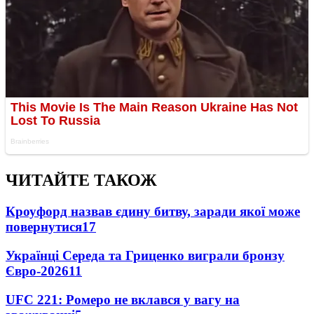
ЧИТАЙТЕ ТАКОЖ
Кроуфорд назвав єдину битву, заради якої може
повернутися
17
Українці Середа та Гриценко виграли бронзу
Євро-2026
11
UFC 221: Ромеро не вклався у вагу на