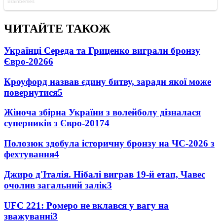
ЧИТАЙТЕ ТАКОЖ
Українці Середа та Гриценко виграли бронзу
Євро-2026
6
Кроуфорд назвав єдину битву, заради якої може
повернутися
5
Жіноча збірна України з волейболу дізналася
суперників з Євро-2017
4
Полозюк здобула історичну бронзу на ЧС-2026 з
фехтування
4
Джиро д'Італія. Нібалі виграв 19-й етап, Чавес
очолив загальний залік
3
UFC 221: Ромеро не вклався у вагу на
зважуванні
3