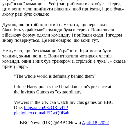
української команди. –
Ред.
) застрибнули в автобус... Перед
цим вони мали прийняти рішення, щоб приїхати, і це в будь-
якому разі було складно.
Думаю, що потрібно знати і пам'ятати, що переважна
більшість української команди була в строю. Вони зняли
військову форму, одягли командну і приїхали сюди. І згодом
знову повернуться. Це неймовірно, що вони тут.
Не думаю, що без команди України ці Ігри могли бути
такими, якими вони є. Вони втратили чотирьох членів
команди, один з них був тренером зі стрільби з лука", – сказав
принц Гаррі.
"The whole world is definitely behind them"
Prince Harry praises the Ukrainian team's presence at
the Invictus Games as "extraordinary"
Viewers in the UK can watch Invictus games on BBC
One:
https://t.co/93cORevl1P
pic.twitter.com/ahFDwQ0Bah
— BBC News (UK) (@BBCNews)
April 18, 2022