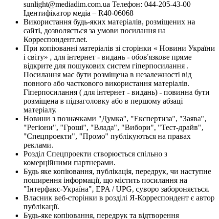
sunlight@mediadim.com.ua
Телефон: 044-205-43-00
Ідентифікатор медіа – R40-06068
Використання будь-яких матеріалів, розміщених на
сайті, дозволяється за умови посилання на
Корреспондент.net.
При копіюванні матеріалів зі сторінки « Новини України
і світу» , для інтернет - видань - обов'язкове пряме
відкрите для пошукових систем гіперпосилання .
Посилання має бути розміщена в незалежності від
повного або часткового використання матеріалів.
Гіперпосилання ( для інтернет - видань) - повинна бути
розміщена в підзаголовку або в першому абзаці
матеріалу.
Новини з позначками "Думка", "Експертиза", "Заява",
"Регіони", "Гроші", "Влада", "Вибори", "Тест-драйв",
"Спецпроекти", "Промо" публікуються на правах
реклами.
Розділ Спецпроекти створюється спільно з
комерційними партнерами.
Будь яке копіювання, публікація, передрук, чи наступне
поширення інформації, що містить посилання на
"Інтерфакс-Україна", EPA / UPG, суворо забороняється.
Власник веб-сторінки в розділі Я-Корреспондент є автор
публікації.
Будь-яке копіювання, передрук та відтворення