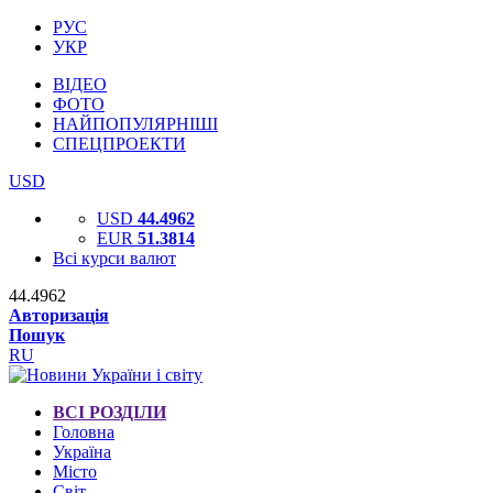
РУС
УКР
ВІДЕО
ФОТО
НАЙПОПУЛЯРНІШІ
СПЕЦПРОЕКТИ
USD
USD
44.4962
EUR
51.3814
Всі курси валют
44.4962
Авторизація
Пошук
RU
ВСІ РОЗДІЛИ
Головна
Україна
Місто
Світ