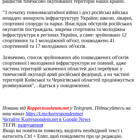
рашистів тимчасово окупованих територій нашої країни.
"З початку повномасштабної війни і досі російські війська
нещадно знищують інфраструктуру України: школи, лікарні,
спортивні споруди та парки. Внаслідок обстрілів російських
окупантів постраждала, зокрема спортивна та молодіжна
інфраструктура в регіонах України, а саме: зруйновано 12
спортивних та 1 молодіжний об'єкт, пошкоджено 41
спортивний та 17 молодіжних об'єктів.
Зазначимо, список зруйнованих або пошкоджених об'єктів
спортивної і молодіжної інфраструктури не повний, адже
частина територій зазначених областей досі перебуває у
тимчасовій окупації армії російської федерації, а на частині
територій Київської та Чернігівської областей продовжується
розмінування”, - йдеться у повідомленні.
Новини від
Корреспондент.net
у Telegram. Підписуйтесь на
наш канал
https://t.me/korrespondentnet
Читайте Korrespondent.net в Google News
ТЕГИ:
разрушения
Якщо ви помітили помилку, виділіть необхідний текст і
натисніть Ctrl + Enter, щоб повідомити про це редакцію.