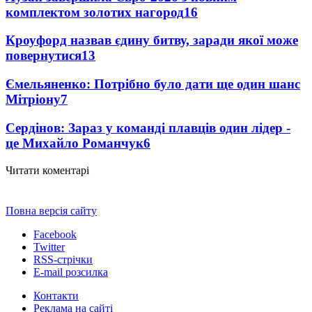
комплектом золотих нагород
16
Кроуфорд назвав єдину битву, заради якої може
повернутися
13
Ємельяненко: Потрібно було дати ще один шанс
Мітріону
7
Сердінов: Зараз у команді плавців один лідер -
це Михайло Романчук
6
Читати коментарі
Повна версія сайту
Facebook
Twitter
RSS-стрічки
E-mail розсилка
Контакти
Реклама на сайті