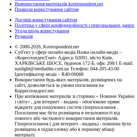
Використання матеріалів korrespondent.net
Правила користування сайтом
Договір користування сайтом
Політика у сфері конфіденційності і персональних даних
Угода щодо користування
Редакція
© 2000-2026, Korrespondent.net
Суб'єкт у сфері онлайн-медіа Назва онлайн-медіа –
«КореспонденТ.net» Адреса: 02091, місто Київ,
ХАРКІВСЬКЕ ШОСЕ, будинок 172-Б, офіс 208/1 E-mail:
sunlight@mediadim.com.ua
Телефон: 044-205-43-00
Ідентифікатор медіа – R40-06068
Використання будь-яких матеріалів, розміщених на
сайті, дозволяється за умови посилання на
Корреспондент.net.
При копіюванні матеріалів зі сторінки « Новини України
і світу» , для інтернет - видань - обов'язкове пряме
відкрите для пошукових систем гіперпосилання .
Посилання має бути розміщена в незалежності від
повного або часткового використання матеріалів.
Гіперпосилання ( для інтернет - видань) - повинна бути
розміщена в підзаголовку або в першому абзаці
матеріалу.