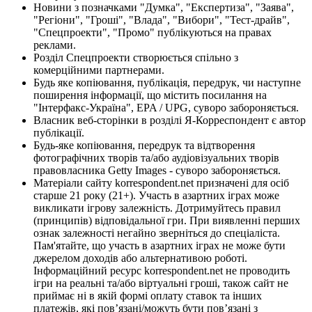
Новини з позначками "Думка", "Експертиза", "Заява",
"Регіони", "Гроші", "Влада", "Вибори", "Тест-драйв",
"Спецпроекти", "Промо" публікуються на правах
реклами.
Розділ Спецпроекти створюється спільно з
комерційними партнерами.
Будь яке копіювання, публікація, передрук, чи наступне
поширення інформації, що містить посилання на
"Інтерфакс-Україна", EPA / UPG, суворо забороняється.
Власник веб-сторінки в розділі Я-Корреспондент є автор
публікації.
Будь-яке копіювання, передрук та відтворення
фотографічних творів та/або аудіовізуальних творів
правовласника Getty Images - суворо забороняється.
Матеріали сайту korrespondent.net призначені для осіб
старше 21 року (21+). Участь в азартних іграх може
викликати ігрову залежність. Дотримуйтесь правил
(принципів) відповідальної гри. При виявленні перших
ознак залежності негайно зверніться до спеціаліста.
Пам'ятайте, що участь в азартних іграх не може бути
джерелом доходів або альтернативою роботі.
Інформаційний ресурс korrespondent.net не проводить
ігри на реальні та/або віртуальні гроші, також сайт не
приймає ні в якій формі оплату ставок та інших
платежів, які пов’язані/можуть бути пов’язані з