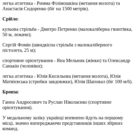
легка атлетика - Римма Філімошкіна (метання молота) та
Анастасія Сидоренко (біг на 1500 метрів).
Срібло
:
кульова стрільба - Дмитро Петренко (малокаліберна гвинтівка,
50 м, лежачи);
Сергій Фомін (швидкісна стрільба з малокаліберного
пістолета, 25 м);
спортивне орієнтування - Яна Мельник (жінки) та Олександр
Санькін (чоловіки);
легка атлетика - Юлія Кисильова (метання молота), Юлія
Матвієвська (стрибки завдовжки), Юлія Шаповал (біг 100 м/б).
Бронза
:
Ганна Андросович та Руслан Ніколаєнко (спортивне
орієнтування).
У медальному заліку українці впевнено йдуть на першому
місці, значно випереджаючи представників інших збірних
команд.