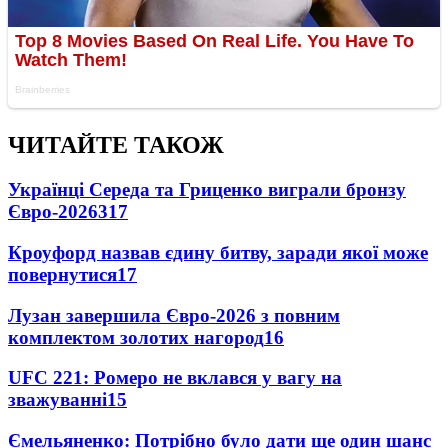
ЧИТАЙТЕ ТАКОЖ
Українці Середа та Гриценко виграли бронзу
Євро-2026
317
Кроуфорд назвав єдину битву, заради якої може
повернутися
17
Лузан завершила Євро-2026 з повним
комплектом золотих нагород
16
UFC 221: Ромеро не вклався у вагу на
зважуванні
15
Ємельяненко: Потрібно було дати ще один шанс