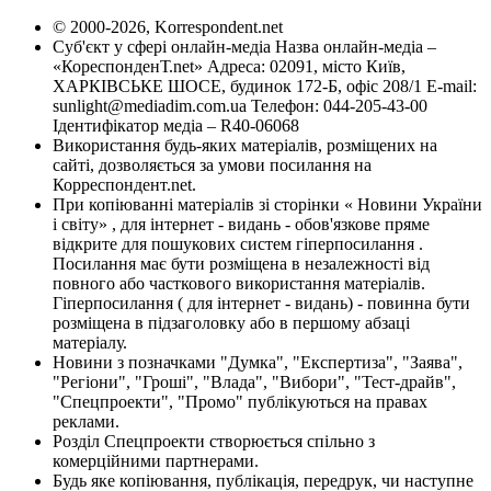
© 2000-2026, Korrespondent.net
Суб'єкт у сфері онлайн-медіа Назва онлайн-медіа –
«КореспонденТ.net» Адреса: 02091, місто Київ,
ХАРКІВСЬКЕ ШОСЕ, будинок 172-Б, офіс 208/1 E-mail:
sunlight@mediadim.com.ua
Телефон: 044-205-43-00
Ідентифікатор медіа – R40-06068
Використання будь-яких матеріалів, розміщених на
сайті, дозволяється за умови посилання на
Корреспондент.net.
При копіюванні матеріалів зі сторінки « Новини України
і світу» , для інтернет - видань - обов'язкове пряме
відкрите для пошукових систем гіперпосилання .
Посилання має бути розміщена в незалежності від
повного або часткового використання матеріалів.
Гіперпосилання ( для інтернет - видань) - повинна бути
розміщена в підзаголовку або в першому абзаці
матеріалу.
Новини з позначками "Думка", "Експертиза", "Заява",
"Регіони", "Гроші", "Влада", "Вибори", "Тест-драйв",
"Спецпроекти", "Промо" публікуються на правах
реклами.
Розділ Спецпроекти створюється спільно з
комерційними партнерами.
Будь яке копіювання, публікація, передрук, чи наступне