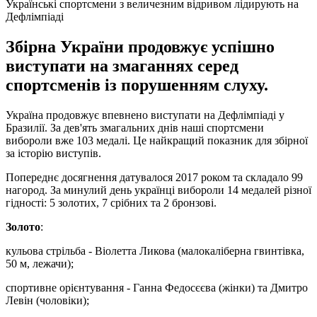
Українські спортсмени з величезним відривом лідирують на
Дефлімпіаді
Збірна України продовжує успішно
виступати на змаганнях серед
спортсменів із порушенням слуху.
Україна продовжує впевнено виступати на Дефлімпіаді у
Бразилії. За дев'ять змагальних днів наші спортсмени
вибороли вже 103 медалі. Це найкращий показник для збірної
за історію виступів.
Попереднє досягнення датувалося 2017 роком та складало 99
нагород. За минулий день українці вибороли 14 медалей різної
гідності: 5 золотих, 7 срібних та 2 бронзові.
Золото
:
кульова стрільба - Віолетта Ликова (малокаліберна гвинтівка,
50 м, лежачи);
спортивне орієнтування - Ганна Федосєєва (жінки) та Дмитро
Левін (чоловіки);