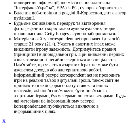
поширення інформації, що містить посилання на
"Інтерфакс-Україна", EPA / UPG, суворо забороняється.
Власник веб-сторінки в розділі Я-Корреспондент є автор
публікації.
Будь-яке копіювання, передрук та відтворення
фотографічних творів та/або аудіовізуальних творів
правовласника Getty Images - суворо забороняється.
Матеріали сайту korrespondent.net призначені для осіб
старше 21 року (21+). Участь в азартних іграх може
викликати ігрову залежність. Дотримуйтесь правил
(принципів) відповідальної гри. При виявленні перших
ознак залежності негайно зверніться до спеціаліста.
Пам'ятайте, що участь в азартних іграх не може бути
джерелом доходів або альтернативою роботі.
Інформаційний ресурс korrespondent.net не проводить
ігри на реальні та/або віртуальні гроші, також сайт не
приймає ні в якій формі оплату ставок та інших
платежів, які пов’язані/можуть бути пов’язані з
азартними іграми, букмекерами чи тоталізаторами. Будь-
які матеріали на інформаційному ресурсі
korrespondent.net публікуються виключно в
інформаційних цілях.
X