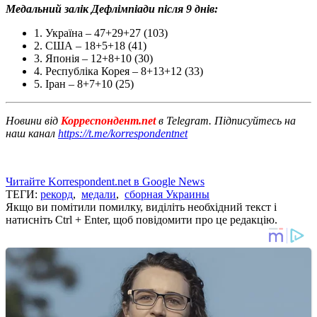
Медальний залік Дефлімпіади після 9 днів:
1. Україна – 47+29+27 (103)
2. США – 18+5+18 (41)
3. Японія – 12+8+10 (30)
4. Республіка Корея – 8+13+12 (33)
5. Іран – 8+7+10 (25)
Новини від
Корреспондент.net
в Telegram. Підписуйтесь на
наш канал
https://t.me/korrespondentnet
Читайте Korrespondent.net в Google News
ТЕГИ:
рекорд
,
медали
,
сборная Украины
Якщо ви помітили помилку, виділіть необхідний текст і
натисніть Ctrl + Enter, щоб повідомити про це редакцію.