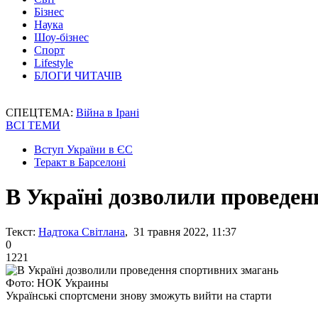
Бізнес
Наука
Шоу-бізнес
Спорт
Lifestyle
БЛОГИ ЧИТАЧІВ
СПЕЦТЕМА:
Війна в Ірані
ВСІ ТЕМИ
Вступ України в ЄС
Теракт в Барселоні
В Україні дозволили проведен
Текст:
Надтока Світлана
, 31 травня 2022, 11:37
0
1221
Фото: НОК Украины
Українські спортсмени знову зможуть вийти на старти