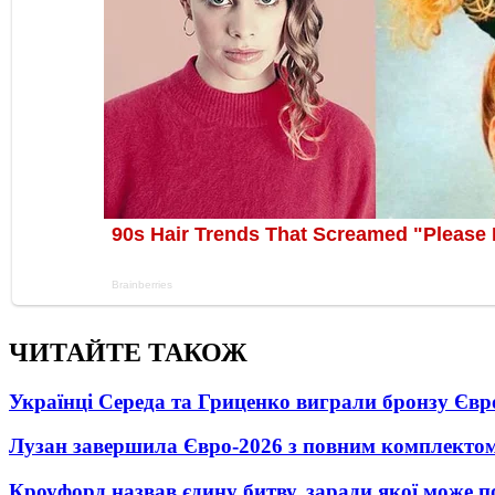
ЧИТАЙТЕ ТАКОЖ
Українці Середа та Гриценко виграли бронзу Євр
Лузан завершила Євро-2026 з повним комплектом
Кроуфорд назвав єдину битву, заради якої може 