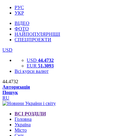
РУС
УКР
ВІДЕО
ФОТО
НАЙПОПУЛЯРНІШІ
СПЕЦПРОЕКТИ
USD
USD
44.4732
EUR
51.3093
Всі курси валют
44.4732
Авторизація
Пошук
RU
ВСІ РОЗДІЛИ
Головна
Україна
Місто
Світ