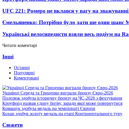
UFC 221: Ромеро не вклався у вагу на зважуванні
Ємельяненко: Потрібно було дати ще один шанс 
Українські велосипедисти взяли весь подіум на Ra
Читати коментарі
Інші
Останні
Популярні
Коментовані
Українці Середа та Гриценко виграли бронзу Євро-2026
Полозюк здобула історичну бронзу на ЧС-2026 з фехтування
Кроуфорд назвав єдину битву, заради якої може повернутися
Комащук здобула медаль на чемпіонаті Європи
Кохан здобув золоту медаль на етапі Континентального туру
Сюжети