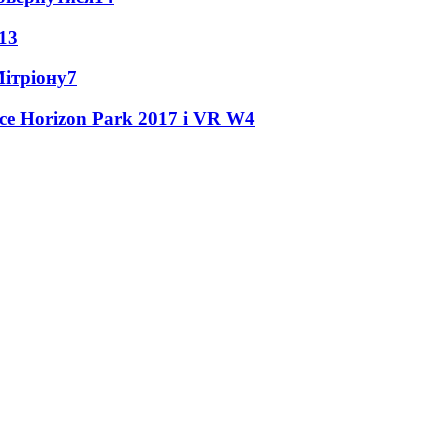
13
Мітріону
7
ce Horizon Park 2017 і VR W
4