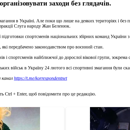
організовувати заходи без глядачів.
агання в Україні. Але поки що лише на деяких територіях і без п
 фракції Слуга народу Жан Беленюк.
ї підготовки спортсменів національних збірних команд України з
 які передбачено законодавством про воєнний стан.
 і спортсменів найближчої до дорослої вікової групи, зокрема се
их військ в Україну 24 лютого всі спортивні змагання були скас
ш канал
https://t.me/korrespondentnet
ь Ctrl + Enter, щоб повідомити про це редакцію.