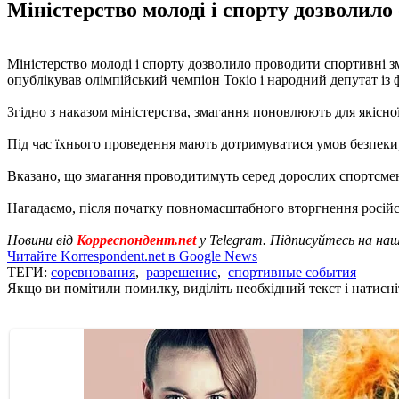
Міністерство молоді і спорту дозволило 
Міністерство молоді і спорту дозволило проводити спортивні зм
опублікував олімпійський чемпіон Токіо і народний депутат із
Згідно з наказом міністерства, змагання поновлюють для якісно
Під час їхнього проведення мають дотримуватися умов безпеки,
Вказано, що змагання проводитимуть серед дорослих спортсменів
Нагадаємо, після початку повномасштабного вторгнення російськ
Новини від
Корреспондент.net
у Telegram. Підписуйтесь на на
Читайте Korrespondent.net в Google News
ТЕГИ:
соревнования
,
разрешение
,
спортивные события
Якщо ви помітили помилку, виділіть необхідний текст і натисніт