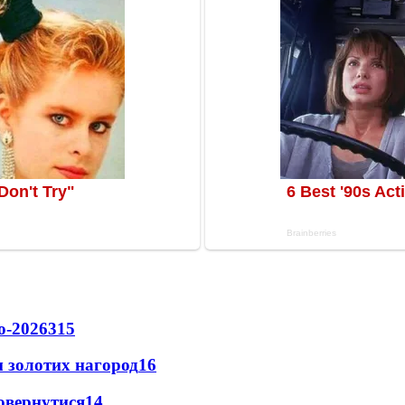
о-2026
315
 золотих нагород
16
повернутися
14