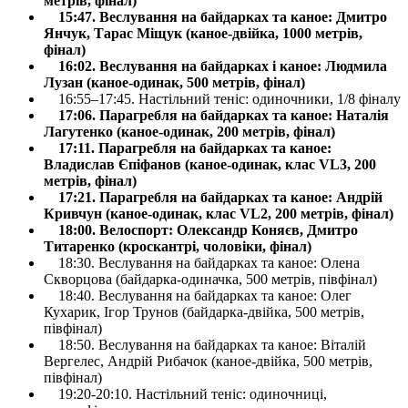
метрів, фінал)
15:47. Веслування на байдарках та каное: Дмитро
Янчук, Тарас Міщук (каное-двійка, 1000 метрів,
фінал)
16:02. Веслування на байдарках і каное: Людмила
Лузан (каное-одинак, 500 метрів, фінал)
16:55–17:45. Настільний теніс: одиночники, 1/8 фіналу
17:06. Парагребля на байдарках та каное: Наталія
Лагутенко (каное-одинак, 200 метрів, фінал)
17:11. Парагребля на байдарках та каное:
Владислав Єпіфанов (каное-одинак, клас VL3, 200
метрів, фінал)
17:21. Парагребля на байдарках та каное: Андрій
Кривчун (каное-одинак, клас VL2, 200 метрів, фінал)
18:00. Велоспорт: Олександр Коняєв, Дмитро
Титаренко (кроскантрі, чоловіки, фінал)
18:30. Веслування на байдарках та каное: Олена
Скворцова (байдарка-одиначка, 500 метрів, півфінал)
18:40. Веслування на байдарках та каное: Олег
Кухарик, Ігор Трунов (байдарка-двійка, 500 метрів,
півфінал)
18:50. Веслування на байдарках та каное: Віталій
Вергелес, Андрій Рибачок (каное-двійка, 500 метрів,
півфінал)
19:20-20:10. Настільний теніс: одиночниці,