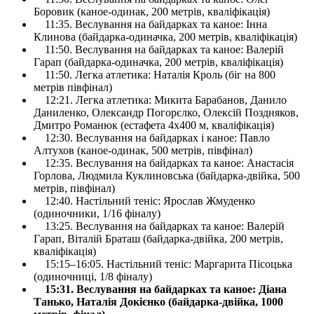
Боровик (каное-одинак, 200 метрів, кваліфікація)
11:35. Веслування на байдарках та каное: Інна
Клинова (байдарка-одиначка, 200 метрів, кваліфікація)
11:50. Веслування на байдарках та каное: Валерій
Гарап (байдарка-одиначка, 200 метрів, кваліфікація)
11:50. Легка атлетика: Наталія Кроль (біг на 800
метрів півфінал)
12:21. Легка атлетика: Микита Барабанов, Данило
Даниленко, Олександр Погорєлко, Олексій Поздняков,
Дмитро Романюк (естафета 4х400 м, кваліфікація)
12:30. Веслування на байдарках і каное: Павло
Алтухов (каное-одинак, 500 метрів, півфінал)
12:35. Веслування на байдарках та каное: Анастасія
Горлова, Людмила Куклиновська (байдарка-двійка, 500
метрів, півфінал)
12:40. Настільний теніс: Ярослав Жмуденко
(одиночники, 1/16 фіналу)
13:25. Веслування на байдарках та каное: Валерій
Гарап, Віталій Браташ (байдарка-двійка, 200 метрів,
кваліфікація)
15:15–16:05. Настільний теніс: Маргарита Пісоцька
(одиночниці, 1/8 фіналу)
15:31. Веслування на байдарках та каное: Діана
Танько, Наталія Докієнко (байдарка-двійка, 1000