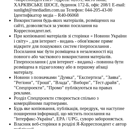
ХАРКІВСЬКЕ ШОСЕ, будинок 172-Б, офіс 208/1 E-mail:
sunlight@mediadim.com.ua
Телефон: 044-205-43-00
Ідентифікатор медіа – R40-06068
Використання будь-яких матеріалів, розміщених на
сайті, дозволяється за умови посилання на
Корреспондент.net.
При копіюванні матеріалів зі сторінки « Новини України
і світу» , для інтернет - видань - обов'язкове пряме
відкрите для пошукових систем гіперпосилання .
Посилання має бути розміщена в незалежності від
повного або часткового використання матеріалів.
Гіперпосилання ( для інтернет - видань) - повинна бути
розміщена в підзаголовку або в першому абзаці
матеріалу.
Новини з позначками "Думка", "Експертиза", "Заява",
"Регіони", "Гроші", "Влада", "Вибори", "Тест-драйв",
"Спецпроекти", "Промо" публікуються на правах
реклами.
Розділ Спецпроекти створюється спільно з
комерційними партнерами.
Будь яке копіювання, публікація, передрук, чи наступне
поширення інформації, що містить посилання на
"Інтерфакс-Україна", EPA / UPG, суворо забороняється.
Власник веб-сторінки в розділі Я-Корреспондент є автор