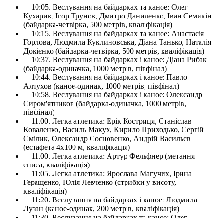
10:05. Веслування на байдарках та каное: Олег
Кухарик, Ігор Трунов, Дмитро Даниленко, Іван Семикін
(байдарка-четвірка, 500 метрів, кваліфікація)
10:15. Веслування на байдарках та каное: Анастасія
Горлова, Людмила Куклиновська, Діана Танько, Наталія
Докієнко (байдарка-четвірка, 500 метрів, кваліфікація)
10:37. Веслування на байдарках і каное: Діана Рибак
(байдарка-одиначка, 1000 метрів, півфінал)
10:44. Веслування на байдарках і каное: Павло
Алтухов (каное-одинак, 1000 метрів, півфінал)
10:58. Веслування на байдарках і каное: Олександр
Сиром'ятников (байдарка-одиначка, 1000 метрів,
півфінал)
11.00. Легка атлетика: Ерік Костриця, Станіслав
Коваленко, Василь Макух, Кирило Приходько, Сергій
Смілик, Олександр Сосновенко, Андрій Васильєв
(естафета 4х100 м, кваліфікація)
11.00. Легка атлетика: Артур Фельфнер (метання
списа, кваліфікація)
11:05. Легка атлетика: Ярослава Магучих, Ірина
Геращенко, Юлія Левченко (стрибки у висоту,
кваліфікація)
11:20. Веслування на байдарках і каное: Людмила
Лузан (каное-одинак, 200 метрів, кваліфікація)
11:30. Веслування на байдарках та каное: Олег