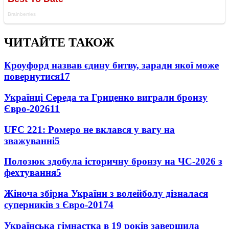
ЧИТАЙТЕ ТАКОЖ
Кроуфорд назвав єдину битву, заради якої може
повернутися
17
Українці Середа та Гриценко виграли бронзу
Євро-2026
11
UFC 221: Ромеро не вклався у вагу на
зважуванні
5
Полозюк здобула історичну бронзу на ЧС-2026 з
фехтування
5
Жіноча збірна України з волейболу дізналася
суперників з Євро-2017
4
Українська гімнастка в 19 років завершила