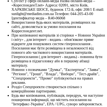
Суб'єкт у сфері онлайн-медіа Назва онлайн-медіа –
«КореспонденТ.net» Адреса: 02091, місто Київ,
ХАРКІВСЬКЕ ШОСЕ, будинок 172-Б, офіс 208/1 E-mail:
sunlight@mediadim.com.ua
Телефон: 044-205-43-00
Ідентифікатор медіа – R40-06068
Використання будь-яких матеріалів, розміщених на
сайті, дозволяється за умови посилання на
Корреспондент.net.
При копіюванні матеріалів зі сторінки « Новини України
і світу» , для інтернет - видань - обов'язкове пряме
відкрите для пошукових систем гіперпосилання .
Посилання має бути розміщена в незалежності від
повного або часткового використання матеріалів.
Гіперпосилання ( для інтернет - видань) - повинна бути
розміщена в підзаголовку або в першому абзаці
матеріалу.
Новини з позначками "Думка", "Експертиза", "Заява",
"Регіони", "Гроші", "Влада", "Вибори", "Тест-драйв",
"Спецпроекти", "Промо" публікуються на правах
реклами.
Розділ Спецпроекти створюється спільно з
комерційними партнерами.
Будь яке копіювання, публікація, передрук, чи наступне
поширення інформації, що містить посилання на
"Інтерфакс-Україна", EPA / UPG, суворо забороняється.