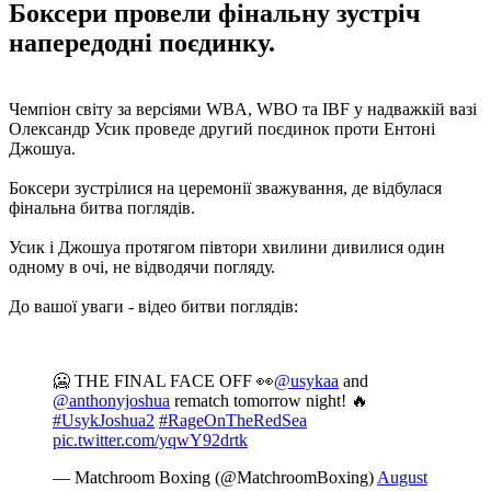
Боксери провели фінальну зустріч
напередодні поєдинку.
Чемпіон світу за версіями WBA, WBO та IBF у надважкій вазі
Олександр Усик проведе другий поєдинок проти Ентоні
Джошуа.
Боксери зустрілися на церемонії зважування, де відбулася
фінальна битва поглядів.
Усик і Джошуа протягом півтори хвилини дивилися один
одному в очі, не відводячи погляду.
До вашої уваги - відео битви поглядів:
🥶 THE FINAL FACE OFF 👀
@usykaa
and
@anthonyjoshua
rematch tomorrow night! 🔥
#UsykJoshua2
#RageOnTheRedSea
pic.twitter.com/yqwY92drtk
— Matchroom Boxing (@MatchroomBoxing)
August