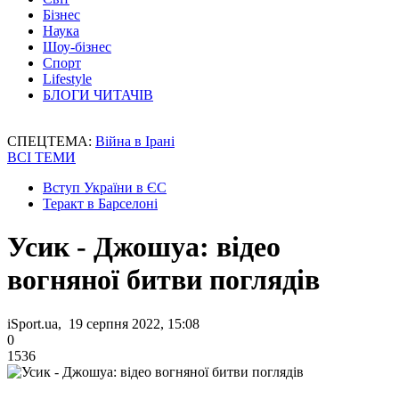
Бізнес
Наука
Шоу-бізнес
Спорт
Lifestyle
БЛОГИ ЧИТАЧІВ
СПЕЦТЕМА:
Війна в Ірані
ВСІ ТЕМИ
Вступ України в ЄС
Теракт в Барселоні
Усик - Джошуа: відео
вогняної битви поглядів
iSport.ua, 19 серпня 2022, 15:08
0
1536