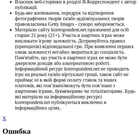
Власник веб-сторінки в розділі Я-Корреспондент є автор
публікації.
Будь-яке копіювання, передрук та відтворення
фотографічних творів та/або аудіовізуальних творів
правовласника Getty Images - суворо забороняється.
Матеріали сайту korrespondent.net призначені для осіб
старше 21 року (21+). Участь в азартних іграх може
викликати ігрову залежність. Дотримуйтесь правил
(принципів) відповідальної гри. При виявленні перших
ознак залежності негайно зверніться до спеціаліста.
Пам'ятайте, що участь в азартних іграх не може бути
джерелом доходів або альтернативою роботі.
Інформаційний ресурс korrespondent.net не проводить
ігри на реальні та/або віртуальні гроші, також сайт не
приймає ні в якій формі оплату ставок та інших
платежів, які пов’язані/можуть бути пов’язані з
азартними іграми, букмекерами чи тоталізаторами. Будь-
які матеріали на інформаційному ресурсі
korrespondent.net публікуються виключно в
інформаційних цілях.
X
Ошибка