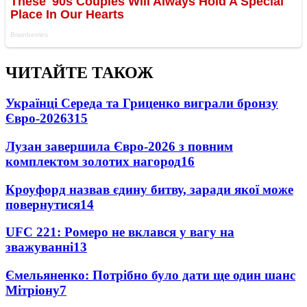
ЧИТАЙТЕ ТАКОЖ
Українці Середа та Гриценко виграли бронзу
Євро-2026
315
Лузан завершила Євро-2026 з повним
комплектом золотих нагород
16
Кроуфорд назвав єдину битву, заради якої може
повернутися
14
UFC 221: Ромеро не вклався у вагу на
зважуванні
13
Ємельяненко: Потрібно було дати ще один шанс
Мітріону
7