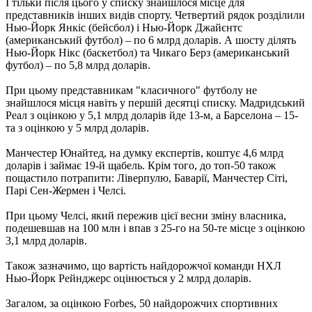
І тільки після цього у списку знайшлося місце для
представників інших видів спорту. Четвертий рядок розділили
Нью-Йорк Янкіс (бейсбол) і Нью-Йорк Джайєнтс
(американський футбол) – по 6 млрд доларів. А шосту ділять
Нью-Йорк Нікс (баскетбол) та Чикаго Берз (американський
футбол) – по 5,8 млрд доларів.
При цьому представникам "класичного" футболу не
знайшлося місця навіть у першій десятці списку. Мадридський
Реал з оцінкою у 5,1 млрд доларів йде 13-м, а Барселона – 15-
та з оцінкою у 5 млрд доларів.
Манчестер Юнайтед, на думку експертів, коштує 4,6 млрд
доларів і займає 19-й щабель. Крім того, до топ-50 також
пощастило потрапити: Ліверпулю, Баварії, Манчестер Сіті,
Парі Сен-Жермен і Челсі.
При цьому Челсі, який пережив цієї весни зміну власника,
подешевшав на 100 млн і впав з 25-го на 50-те місце з оцінкою
3,1 млрд доларів.
Також зазначимо, що вартість найдорожчої команди НХЛ
Нью-Йорк Рейнджерс оцінюється у 2 млрд доларів.
Загалом, за оцінкою Forbes, 50 найдорожчих спортивних