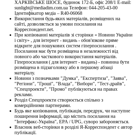
ХАРКІВСЬКЕ ШОСЕ, будинок 172-Б, офіс 208/1 E-mail:
sunlight@mediadim.com.ua
Телефон: 044-205-43-00
Ідентифікатор медіа – R40-06068
Використання будь-яких матеріалів, розміщених на
сайті, дозволяється за умови посилання на
Корреспондент.net.
При копіюванні матеріалів зі сторінки « Новини України
і світу» , для інтернет - видань - обов'язкове пряме
відкрите для пошукових систем гіперпосилання .
Посилання має бути розміщена в незалежності від
повного або часткового використання матеріалів.
Гіперпосилання ( для інтернет - видань) - повинна бути
розміщена в підзаголовку або в першому абзаці
матеріалу.
Новини з позначками "Думка", "Експертиза", "Заява",
"Регіони", "Гроші", "Влада", "Вибори", "Тест-драйв",
"Спецпроекти", "Промо" публікуються на правах
реклами.
Розділ Спецпроекти створюється спільно з
комерційними партнерами.
Будь яке копіювання, публікація, передрук, чи наступне
поширення інформації, що містить посилання на
"Інтерфакс-Україна", EPA / UPG, суворо забороняється.
Власник веб-сторінки в розділі Я-Корреспондент є автор
публікації.