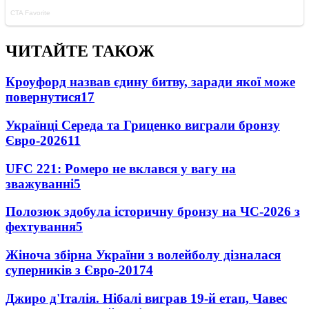
ЧИТАЙТЕ ТАКОЖ
Кроуфорд назвав єдину битву, заради якої може
повернутися
17
Українці Середа та Гриценко виграли бронзу
Євро-2026
11
UFC 221: Ромеро не вклався у вагу на
зважуванні
5
Полозюк здобула історичну бронзу на ЧС-2026 з
фехтування
5
Жіноча збірна України з волейболу дізналася
суперників з Євро-2017
4
Джиро д'Італія. Нібалі виграв 19-й етап, Чавес