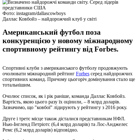
Фото: instagram/dallascowboys
Даллас Ковбойз – найдорожчий клуб у світі
Американський футбол поза
конкуренцією у новому міжнародному
спортивному рейтингу від Forbes.
Спортивні клуби з американського футболу продовжують
очолювати міжнародний рейтинг
Forbes
серед найдорожчих
спортивних команд. Причому цьогоріч домінування стало ще
тотальнішим.
Очолює список, як і рік раніше, команда Даллас Ковбойз.
Вартість, якою цього разу їх оцінили, – 8 млрд доларів.
Зазначимо, що "ковбої" лідирують у рейтингу з 2016 року.
Друге і третє місце також дісталися представникам НФЛ.
Нью-Інгленд Петріотс (6,4 млрд доларів) та Лос-Анджелес
Ремс (6,2 млрд доларів) відповідно.