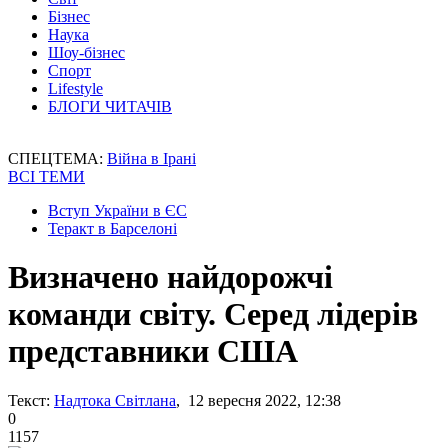
Бізнес
Наука
Шоу-бізнес
Спорт
Lifestyle
БЛОГИ ЧИТАЧІВ
СПЕЦТЕМА:
Війна в Ірані
ВСІ ТЕМИ
Вступ України в ЄС
Теракт в Барселоні
Визначено найдорожчі
команди світу. Серед лідерів
представники США
Текст:
Надтока Світлана
, 12 вересня 2022, 12:38
0
1157