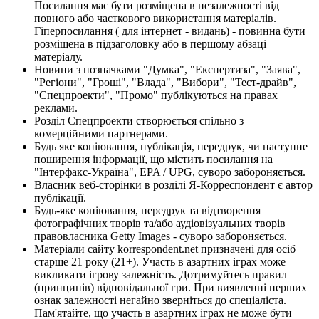
Посилання має бути розміщена в незалежності від
повного або часткового використання матеріалів.
Гіперпосилання ( для інтернет - видань) - повинна бути
розміщена в підзаголовку або в першому абзаці
матеріалу.
Новини з позначками "Думка", "Експертиза", "Заява",
"Регіони", "Гроші", "Влада", "Вибори", "Тест-драйв",
"Спецпроекти", "Промо" публікуються на правах
реклами.
Розділ Спецпроекти створюється спільно з
комерційними партнерами.
Будь яке копіювання, публікація, передрук, чи наступне
поширення інформації, що містить посилання на
"Інтерфакс-Україна", EPA / UPG, суворо забороняється.
Власник веб-сторінки в розділі Я-Корреспондент є автор
публікації.
Будь-яке копіювання, передрук та відтворення
фотографічних творів та/або аудіовізуальних творів
правовласника Getty Images - суворо забороняється.
Матеріали сайту korrespondent.net призначені для осіб
старше 21 року (21+). Участь в азартних іграх може
викликати ігрову залежність. Дотримуйтесь правил
(принципів) відповідальної гри. При виявленні перших
ознак залежності негайно зверніться до спеціаліста.
Пам'ятайте, що участь в азартних іграх не може бути