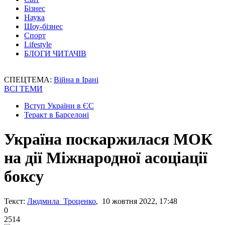
Бізнес
Наука
Шоу-бізнес
Спорт
Lifestyle
БЛОГИ ЧИТАЧІВ
СПЕЦТЕМА:
Війна в Ірані
ВСІ ТЕМИ
Вступ України в ЄС
Теракт в Барселоні
Україна поскаржилася МОК
на дії Міжнародної асоціації
боксу
Текст:
Людмила Троценко
, 10 жовтня 2022, 17:48
0
2514