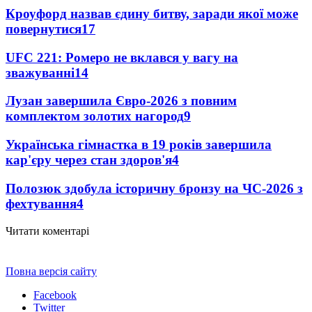
Кроуфорд назвав єдину битву, заради якої може
повернутися
17
UFC 221: Ромеро не вклався у вагу на
зважуванні
14
Лузан завершила Євро-2026 з повним
комплектом золотих нагород
9
Українська гімнастка в 19 років завершила
кар'єру через стан здоров'я
4
Полозюк здобула історичну бронзу на ЧС-2026 з
фехтування
4
Читати коментарі
Повна версія сайту
Facebook
Twitter