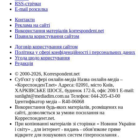
RSS-стрічки
E-mail розсилка
Контакти
Реклама на сайті
Використання матеріалів korrespondent.net
Правила користування сайтом
Договір користування сайтом
Політика у сфері конфіденційності і персональних даних
Угода щодо користування
Редакція
© 2000-2026, Korrespondent.net
Суб'єкт у сфері онлайн-медіа Назва онлайн-медіа –
«КореспонденТ.net» Адреса: 02091, місто Київ,
ХАРКІВСЬКЕ ШОСЕ, будинок 172-Б, офіс 208/1 E-mail:
sunlight@mediadim.com.ua
Телефон: 044-205-43-00
Ідентифікатор медіа – R40-06068
Використання будь-яких матеріалів, розміщених на
сайті, дозволяється за умови посилання на
Корреспондент.net.
При копіюванні матеріалів зі сторінки « Новини України
і світу» , для інтернет - видань - обов'язкове пряме
відкрите для пошукових систем гіперпосилання .