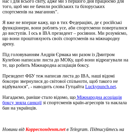
нас і для всього світу, адже ми з першого дня працюємо для
того, щоб ми не бачили російських та білоруських
спортсменів на змаганнях".
Я вже не вперше кажу, що в тих Федераціях, де є російські
функціонери, вони роблять усе, аби спортсмени поверталися
до виступів. І ось в IBA президент – росіянин. Ми розуміємо,
що вони проштовхують своїх спортсменів на міжнародну
арену.
Під головуванням Андрія Єрмака ми разом із Дмитром
Кулебою написали листа до МОКу, щоб вони відреагували на
те, що робить Міжнародна асоціація боксу.
Президент ФБУ теж написав листа до IBA, наші відомі
боксери звернулися до світової спільноти, щоб такого не
відбувалося", - наводить слова Гутцайта
Luckypunch.net
.
Нагадаємо, раніше стало відомо, що
Міжнародна асоціація
боксу зняла санкції
зі спортсменів країн-агресорів та наклала
бан на українців.
Новини від
Корреспондент.net
в Telegram. Підписуйтесь на