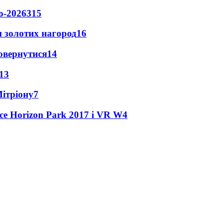
о-2026
315
 золотих нагород
16
повернутися
14
13
Мітріону
7
ce Horizon Park 2017 і VR W
4