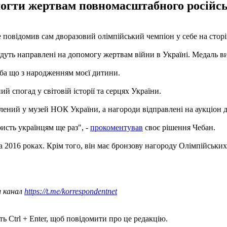
могти жертвам повномасштабного російсь
е повідомив сам дворазовий олімпійський чемпіон у себе на сторі
удуть направлені на допомогу жертвам війни в Україні. Медаль ви
іба що з народженням моєї дитини.
спогад у світовій історії та серцях України.
влений у музей НОК України, а нагороди відправлені на аукціон
ристь українцям ще раз", -
прокоментував
своє рішення Чебан.
а 2016 роках. Крім того, він має бронзову нагороду Олімпійських
ш канал
https://t.me/korrespondentnet
ь Ctrl + Enter, щоб повідомити про це редакцію.