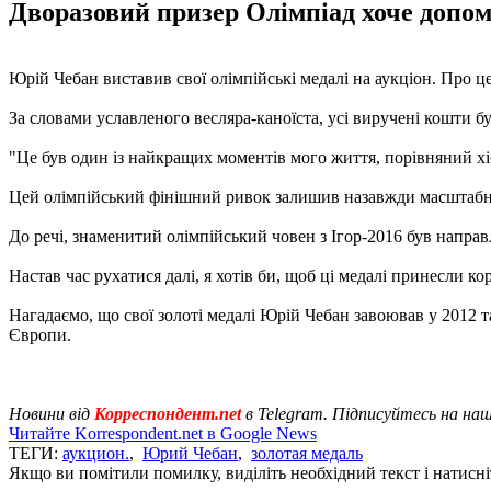
Дворазовий призер Олімпіад хоче допо
Юрій Чебан виставив свої олімпійські медалі на аукціон. Про ц
За словами уславленого весляра-каноїста, усі виручені кошти б
"Це був один із найкращих моментів мого життя, порівняний х
Цей олімпійський фінішний ривок залишив назавжди масштабний 
До речі, знаменитий олімпійський човен з Ігор-2016 був напра
Настав час рухатися далі, я хотів би, щоб ці медалі принесли ко
Нагадаємо, що свої золоті медалі Юрій Чебан завоював у 2012 т
Європи.
Новини від
Корреспондент.net
в Telegram. Підписуйтесь на на
Читайте Korrespondent.net в Google News
ТЕГИ:
аукцион.
,
Юрий Чебан
,
золотая медаль
Якщо ви помітили помилку, виділіть необхідний текст і натисніт