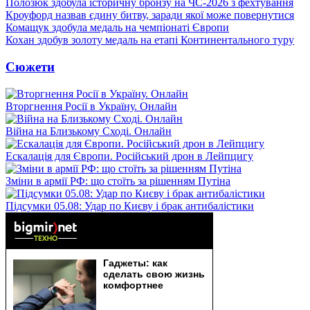
Полозюк здобула історичну бронзу на ЧС-2026 з фехтування
Кроуфорд назвав єдину битву, заради якої може повернутися
Комащук здобула медаль на чемпіонаті Європи
Кохан здобув золоту медаль на етапі Континентального туру
Сюжети
Вторгнення Росії в Україну. Онлайн
Війна на Близькому Сході. Онлайн
Ескалація для Європи. Російський дрон в Лейпцигу
Зміни в армії РФ: що стоїть за рішенням Путіна
Підсумки 05.08: Удар по Києву і брак антибалістики