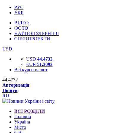
РУС
УКР
ВІДЕО
ФОТО
НАЙПОПУЛЯРНІШІ
СПЕЦПРОЕКТИ
USD
USD
44.4732
EUR
51.3093
Всі курси валют
44.4732
Авторизація
Пошук
RU
ВСІ РОЗДІЛИ
Головна
Україна
Місто
Світ