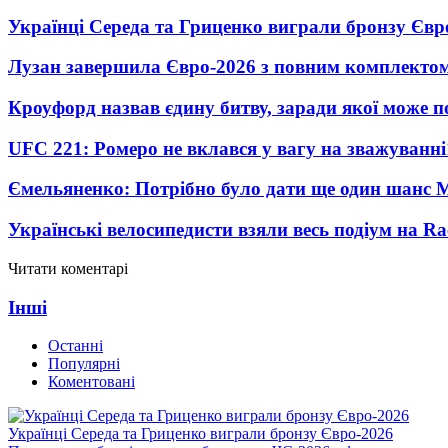
Українці Середа та Гриценко виграли бронзу Євр
Лузан завершила Євро-2026 з повним комплектом
Кроуфорд назвав єдину битву, заради якої може 
UFC 221: Ромеро не вклався у вагу на зважуванні
Ємельяненко: Потрібно було дати ще один шанс 
Українські велосипедисти взяли весь подіум на Ra
Читати коментарі
Інші
Останні
Популярні
Коментовані
Українці Середа та Гриценко виграли бронзу Євро-2026