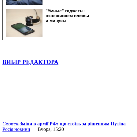
ВИБІР РЕДАКТОРА
Сюжет
Зміни в армії РФ: що стоїть за рішенням Путіна
Росія новини
— Вчора, 15:20