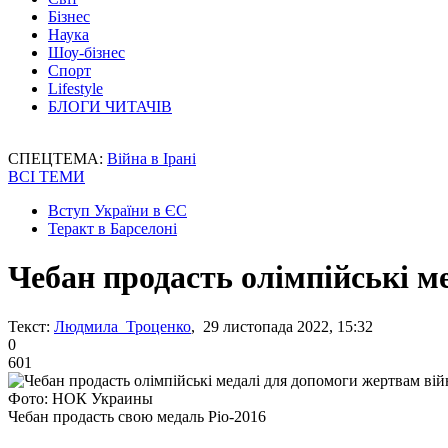
Бізнес
Наука
Шоу-бізнес
Спорт
Lifestyle
БЛОГИ ЧИТАЧІВ
СПЕЦТЕМА:
Війна в Ірані
ВСІ ТЕМИ
Вступ України в ЄС
Теракт в Барселоні
Чебан продасть олімпійські м
Текст:
Людмила Троценко
, 29 листопада 2022, 15:32
0
601
Фото: НОК Украины
Чебан продасть свою медаль Ріо-2016