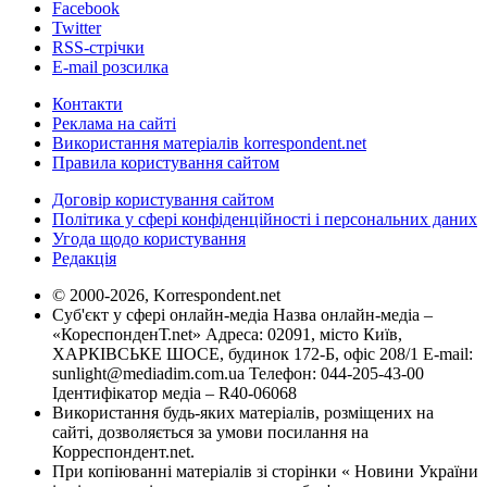
Facebook
Twitter
RSS-стрічки
E-mail розсилка
Контакти
Реклама на сайті
Використання матеріалів korrespondent.net
Правила користування сайтом
Договір користування сайтом
Політика у сфері конфіденційності і персональних даних
Угода щодо користування
Редакція
© 2000-2026, Korrespondent.net
Суб'єкт у сфері онлайн-медіа Назва онлайн-медіа –
«КореспонденТ.net» Адреса: 02091, місто Київ,
ХАРКІВСЬКЕ ШОСЕ, будинок 172-Б, офіс 208/1 E-mail:
sunlight@mediadim.com.ua
Телефон: 044-205-43-00
Ідентифікатор медіа – R40-06068
Використання будь-яких матеріалів, розміщених на
сайті, дозволяється за умови посилання на
Корреспондент.net.
При копіюванні матеріалів зі сторінки « Новини України