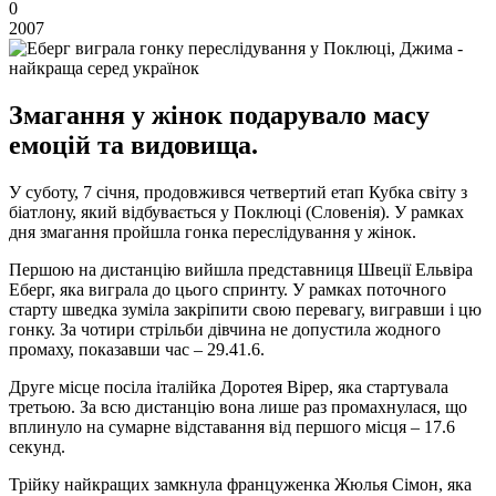
0
2007
Змагання у жінок подарувало масу
емоцій та видовища.
У суботу, 7 січня, продовжився четвертий етап Кубка світу з
біатлону, який відбувається у Поклюці (Словенія). У рамках
дня змагання пройшла гонка переслідування у жінок.
Першою на дистанцію вийшла представниця Швеції Ельвіра
Еберг, яка виграла до цього спринту. У рамках поточного
старту шведка зуміла закріпити свою перевагу, вигравши і цю
гонку. За чотири стрільби дівчина не допустила жодного
промаху, показавши час – 29.41.6.
Друге місце посіла італійка Доротея Вірер, яка стартувала
третьою. За всю дистанцію вона лише раз промахнулася, що
вплинуло на сумарне відставання від першого місця – 17.6
секунд.
Трійку найкращих замкнула француженка Жюлья Сімон, яка