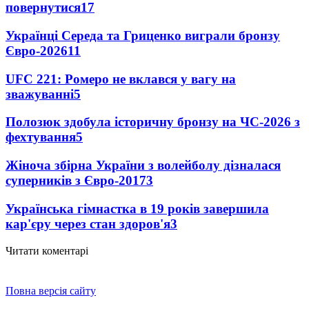
повернутися
17
Українці Середа та Гриценко виграли бронзу
Євро-2026
11
UFC 221: Ромеро не вклався у вагу на
зважуванні
5
Полозюк здобула історичну бронзу на ЧС-2026 з
фехтування
5
Жіноча збірна України з волейболу дізналася
суперників з Євро-2017
3
Українська гімнастка в 19 років завершила
кар'єру через стан здоров'я
3
Читати коментарі
Повна версія сайту