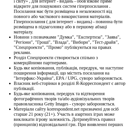
і світу» , для інтернет - видань - обов'язкове пряме
відкрите для пошукових систем гіперпосилання .
Посилання має бути розміщена в незалежності від
повного або часткового використання матеріалів.
Гіперпосилання ( для інтернет - видань) - повинна бути
розміщена в підзаголовку або в першому абзаці
матеріалу.
Новини з позначками "Думка", "Експертиза", "Заява",
"Регіони", "Гроші", "Влада", "Вибори", "Тест-драйв",
"Спецпроекти", "Промо" публікуються на правах
реклами.
Розділ Спецпроекти створюється спільно з
комерційними партнерами.
Будь яке копіювання, публікація, передрук, чи наступне
поширення інформації, що містить посилання на
"Інтерфакс-Україна", EPA / UPG, суворо забороняється.
Власник веб-сторінки в розділі Я-Корреспондент є автор
публікації.
Будь-яке копіювання, передрук та відтворення
фотографічних творів та/або аудіовізуальних творів
правовласника Getty Images - суворо забороняється.
Матеріали сайту korrespondent.net призначені для осіб
старше 21 року (21+). Участь в азартних іграх може
викликати ігрову залежність. Дотримуйтесь правил
(принципів) відповідальної гри. При виявленні перших