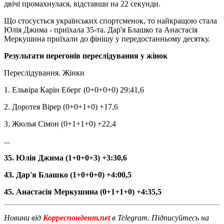
двічі промахнулася, відставши на 22 секунди.
Що стосується українських спортсменок, то найкращою стала
Юлія Джима - приїхала 35-та. Дар'я Блашко та Анастасія
Меркушина приїхали до фінішу у передостанньому десятку.
Результати перегонів переслідування у жінок
Переслідування. Жінки
1. Ельвіра Карін Еберг (0+0+0+0) 29:41,6
2. Доротея Вірер (0+0+1+0) +17,6
3. Жюлья Сімон (0+1+1+0) +22,4
...
35. Юлія Джима (1+0+0+3) +3:30,6
43. Дар'я Блашко (1+0+0+0) +4:00,5
45. Анастасія Меркушина (0+1+1+0) +4:35,5
Новини від
Корреспондент.net
в Telegram. Підписуйтесь на