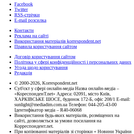
Facebook
Twitter
RSS-стрічки
E-mail розсилка
Контакти
Реклама на сайті
Використання матеріалів korrespondent.net
Правила користування сайтом
Договір користування сайтом
Політика у сфері конфіденційності і персональних даних
Угода щодо користування
Редакція
© 2000-2026, Korrespondent.net
Суб'єкт у сфері онлайн-медіа Назва онлайн-медіа –
«КореспонденТ.net» Адреса: 02091, місто Київ,
ХАРКІВСЬКЕ ШОСЕ, будинок 172-Б, офіс 208/1 E-mail:
sunlight@mediadim.com.ua
Телефон: 044-205-43-00
Ідентифікатор медіа – R40-06068
Використання будь-яких матеріалів, розміщених на
сайті, дозволяється за умови посилання на
Корреспондент.net.
При копіюванні матеріалів зі сторінки « Новини України