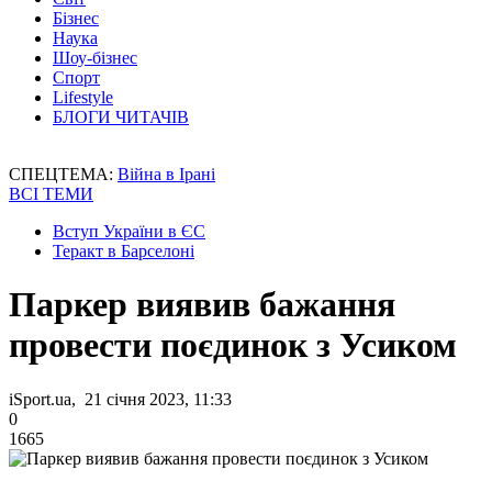
Бізнес
Наука
Шоу-бізнес
Спорт
Lifestyle
БЛОГИ ЧИТАЧІВ
СПЕЦТЕМА:
Війна в Ірані
ВСІ ТЕМИ
Вступ України в ЄС
Теракт в Барселоні
Паркер виявив бажання
провести поєдинок з Усиком
iSport.ua, 21 січня 2023, 11:33
0
1665