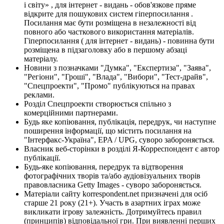
і світу» , для інтернет - видань - обов'язкове пряме
відкрите для пошукових систем гіперпосилання .
Посилання має бути розміщена в незалежності від
повного або часткового використання матеріалів.
Гіперпосилання ( для інтернет - видань) - повинна бути
розміщена в підзаголовку або в першому абзаці
матеріалу.
Новини з позначками "Думка", "Експертиза", "Заява",
"Регіони", "Гроші", "Влада", "Вибори", "Тест-драйв",
"Спецпроекти", "Промо" публікуються на правах
реклами.
Розділ Спецпроекти створюється спільно з
комерційними партнерами.
Будь яке копіювання, публікація, передрук, чи наступне
поширення інформації, що містить посилання на
"Інтерфакс-Україна", EPA / UPG, суворо забороняється.
Власник веб-сторінки в розділі Я-Корреспондент є автор
публікації.
Будь-яке копіювання, передрук та відтворення
фотографічних творів та/або аудіовізуальних творів
правовласника Getty Images - суворо забороняється.
Матеріали сайту korrespondent.net призначені для осіб
старше 21 року (21+). Участь в азартних іграх може
викликати ігрову залежність. Дотримуйтесь правил
(принципів) відповідальної гри. При виявленні перших