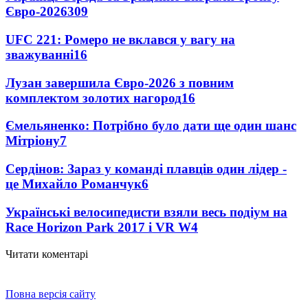
Євро-2026
309
UFC 221: Ромеро не вклався у вагу на
зважуванні
16
Лузан завершила Євро-2026 з повним
комплектом золотих нагород
16
Ємельяненко: Потрібно було дати ще один шанс
Мітріону
7
Сердінов: Зараз у команді плавців один лідер -
це Михайло Романчук
6
Українські велосипедисти взяли весь подіум на
Race Horizon Park 2017 і VR W
4
Читати коментарі
Повна версія сайту