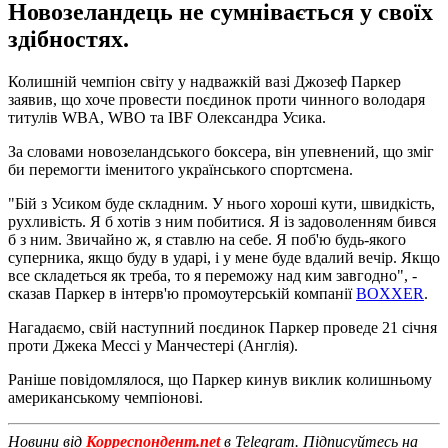
Новозеландець не сумнівається у своїх
здібностях.
Колишній чемпіон світу у надважкій вазі Джозеф Паркер
заявив, що хоче провести поєдинок проти чинного володаря
титулів WBA, WBO та IBF Олександра Усика.
За словами новозеландського боксера, він упевнений, що зміг
би перемогти іменитого українського спортсмена.
"Бій з Усиком буде складним. У нього хороші кути, швидкість,
рухливість. Я б хотів з ним побитися. Я із задоволенням бився
б з ним. Звичайно ж, я ставлю на себе. Я поб'ю будь-якого
суперника, якщо буду в ударі, і у мене буде вдалий вечір. Якщо
все складеться як треба, то я переможу над ким завгодно", -
сказав Паркер в інтерв'ю промоутерській компанії
BOXXER
.
Нагадаємо, свій наступний поєдинок Паркер проведе 21 січня
проти Джека Мессі у Манчестері (Англія).
Раніше повідомлялося, що Паркер кинув виклик колишньому
американському чемпіонові.
Новини від
Корреспондент.net
в Telegram. Підписуйтесь на