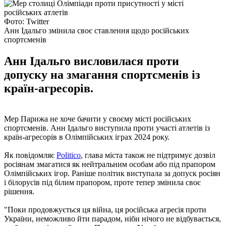
Фото: Twitter
Анн Ідальго змінила своє ставлення щодо російських
спортсменів
Анн Ідальго висловилася проти
допуску на змагання спортсменів із
країн-агресорів.
Мер Парижа не хоче бачити у своєму місті російських
спортсменів. Анн Ідальго виступила проти участі атлетів із
країн-агресорів в Олімпійських іграх 2024 року.
Як повідомляє
Politico
, глава міста також не підтримує дозвіл
росіянам змагатися як нейтральним особам або під прапором
Олімпійських ігор. Раніше політик виступала за допуск росіян
і білорусів під білим прапором, проте тепер змінила своє
рішення.
"Поки продовжується ця війна, ця російська агресія проти
України, неможливо йти парадом, ніби нічого не відбувається,