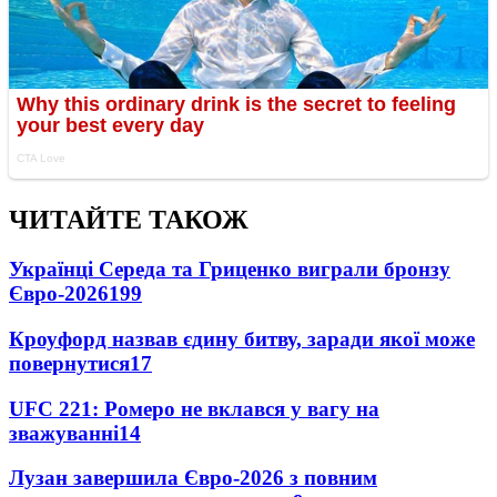
ЧИТАЙТЕ ТАКОЖ
Українці Середа та Гриценко виграли бронзу
Євро-2026
199
Кроуфорд назвав єдину битву, заради якої може
повернутися
17
UFC 221: Ромеро не вклався у вагу на
зважуванні
14
Лузан завершила Євро-2026 з повним