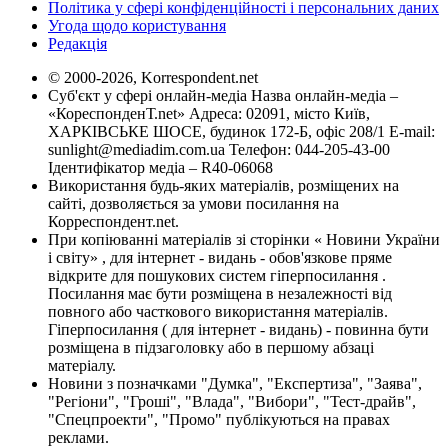
Політика у сфері конфіденційності і персональних даних
Угода щодо користування
Редакція
© 2000-2026, Korrespondent.net
Суб'єкт у сфері онлайн-медіа Назва онлайн-медіа –
«КореспонденТ.net» Адреса: 02091, місто Київ,
ХАРКІВСЬКЕ ШОСЕ, будинок 172-Б, офіс 208/1 E-mail:
sunlight@mediadim.com.ua
Телефон: 044-205-43-00
Ідентифікатор медіа – R40-06068
Використання будь-яких матеріалів, розміщених на
сайті, дозволяється за умови посилання на
Корреспондент.net.
При копіюванні матеріалів зі сторінки « Новини України
і світу» , для інтернет - видань - обов'язкове пряме
відкрите для пошукових систем гіперпосилання .
Посилання має бути розміщена в незалежності від
повного або часткового використання матеріалів.
Гіперпосилання ( для інтернет - видань) - повинна бути
розміщена в підзаголовку або в першому абзаці
матеріалу.
Новини з позначками "Думка", "Експертиза", "Заява",
"Регіони", "Гроші", "Влада", "Вибори", "Тест-драйв",
"Спецпроекти", "Промо" публікуються на правах
реклами.