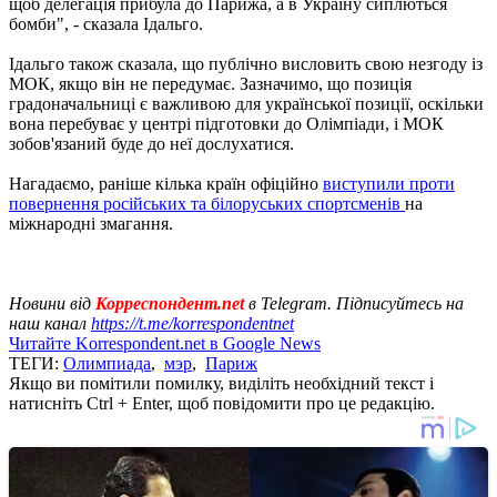
щоб делегація прибула до Парижа, а в Україну сиплються
бомби", - сказала Ідальго.
Ідальго також сказала, що публічно висловить свою незгоду із
МОК, якщо він не передумає. Зазначимо, що позиція
градоначальниці є важливою для української позиції, оскільки
вона перебуває у центрі підготовки до Олімпіади, і МОК
зобов'язаний буде до неї дослухатися.
Нагадаємо, раніше кілька країн офіційно
виступили проти
повернення російських та білоруських спортсменів
на
міжнародні змагання.
Новини від
Корреспондент.net
в Telegram. Підписуйтесь на
наш канал
https://t.me/korrespondentnet
Читайте Korrespondent.net в Google News
ТЕГИ:
Олимпиада
,
мэр
,
Париж
Якщо ви помітили помилку, виділіть необхідний текст і
натисніть Ctrl + Enter, щоб повідомити про це редакцію.