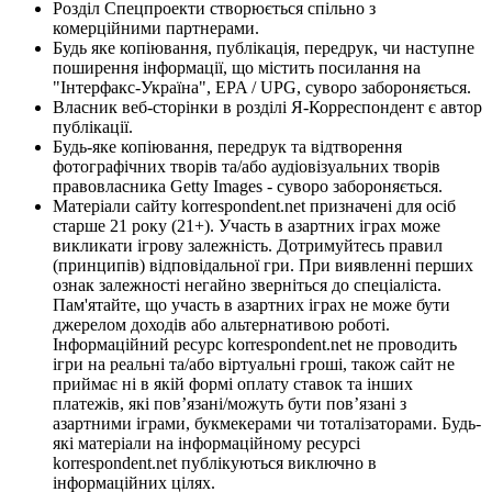
Розділ Спецпроекти створюється спільно з
комерційними партнерами.
Будь яке копіювання, публікація, передрук, чи наступне
поширення інформації, що містить посилання на
"Інтерфакс-Україна", EPA / UPG, суворо забороняється.
Власник веб-сторінки в розділі Я-Корреспондент є автор
публікації.
Будь-яке копіювання, передрук та відтворення
фотографічних творів та/або аудіовізуальних творів
правовласника Getty Images - суворо забороняється.
Матеріали сайту korrespondent.net призначені для осіб
старше 21 року (21+). Участь в азартних іграх може
викликати ігрову залежність. Дотримуйтесь правил
(принципів) відповідальної гри. При виявленні перших
ознак залежності негайно зверніться до спеціаліста.
Пам'ятайте, що участь в азартних іграх не може бути
джерелом доходів або альтернативою роботі.
Інформаційний ресурс korrespondent.net не проводить
ігри на реальні та/або віртуальні гроші, також сайт не
приймає ні в якій формі оплату ставок та інших
платежів, які пов’язані/можуть бути пов’язані з
азартними іграми, букмекерами чи тоталізаторами. Будь-
які матеріали на інформаційному ресурсі
korrespondent.net публікуються виключно в
інформаційних цілях.