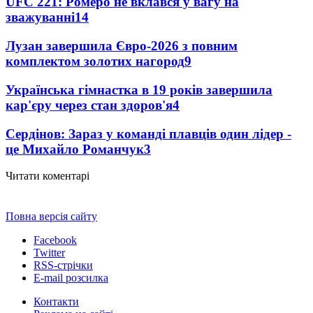
UFC 221: Ромеро не вклався у вагу на
зважуванні
14
Лузан завершила Євро-2026 з повним
комплектом золотих нагород
9
Українська гімнастка в 19 років завершила
кар'єру через стан здоров'я
4
Сердінов: Зараз у команді плавців один лідер -
це Михайло Романчук
3
Читати коментарі
Повна версія сайту
Facebook
Twitter
RSS-стрічки
E-mail розсилка
Контакти