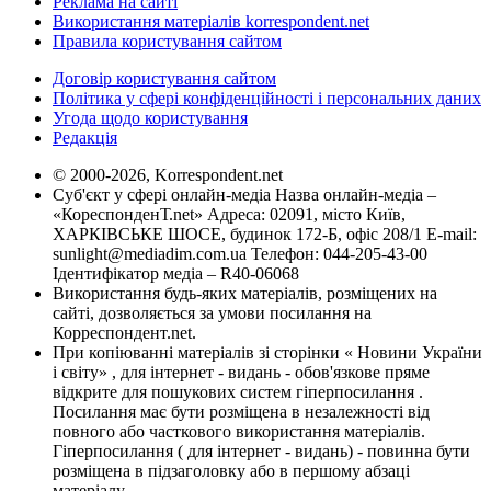
Реклама на сайті
Використання матеріалів korrespondent.net
Правила користування сайтом
Договір користування сайтом
Політика у сфері конфіденційності і персональних даних
Угода щодо користування
Редакція
© 2000-2026, Korrespondent.net
Суб'єкт у сфері онлайн-медіа Назва онлайн-медіа –
«КореспонденТ.net» Адреса: 02091, місто Київ,
ХАРКІВСЬКЕ ШОСЕ, будинок 172-Б, офіс 208/1 E-mail:
sunlight@mediadim.com.ua
Телефон: 044-205-43-00
Ідентифікатор медіа – R40-06068
Використання будь-яких матеріалів, розміщених на
сайті, дозволяється за умови посилання на
Корреспондент.net.
При копіюванні матеріалів зі сторінки « Новини України
і світу» , для інтернет - видань - обов'язкове пряме
відкрите для пошукових систем гіперпосилання .
Посилання має бути розміщена в незалежності від
повного або часткового використання матеріалів.
Гіперпосилання ( для інтернет - видань) - повинна бути
розміщена в підзаголовку або в першому абзаці
матеріалу.