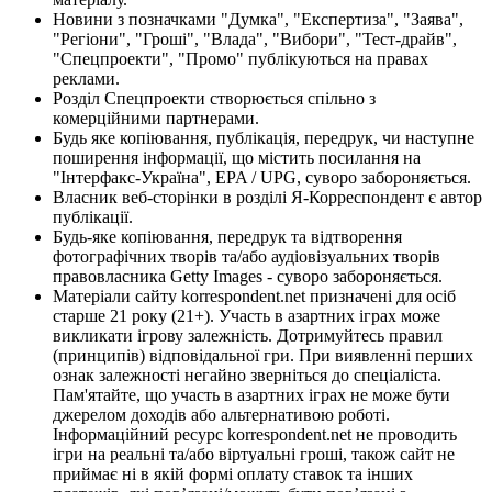
Новини з позначками "Думка", "Експертиза", "Заява",
"Регіони", "Гроші", "Влада", "Вибори", "Тест-драйв",
"Спецпроекти", "Промо" публікуються на правах
реклами.
Розділ Спецпроекти створюється спільно з
комерційними партнерами.
Будь яке копіювання, публікація, передрук, чи наступне
поширення інформації, що містить посилання на
"Інтерфакс-Україна", EPA / UPG, суворо забороняється.
Власник веб-сторінки в розділі Я-Корреспондент є автор
публікації.
Будь-яке копіювання, передрук та відтворення
фотографічних творів та/або аудіовізуальних творів
правовласника Getty Images - суворо забороняється.
Матеріали сайту korrespondent.net призначені для осіб
старше 21 року (21+). Участь в азартних іграх може
викликати ігрову залежність. Дотримуйтесь правил
(принципів) відповідальної гри. При виявленні перших
ознак залежності негайно зверніться до спеціаліста.
Пам'ятайте, що участь в азартних іграх не може бути
джерелом доходів або альтернативою роботі.
Інформаційний ресурс korrespondent.net не проводить
ігри на реальні та/або віртуальні гроші, також сайт не
приймає ні в якій формі оплату ставок та інших