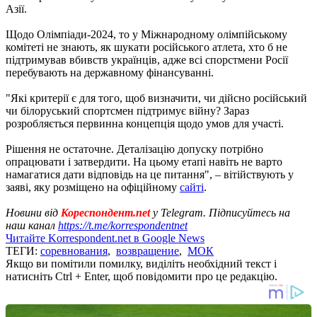
Азії.
Щодо Олімпіади-2024, то у Міжнародному олімпійському
комітеті не знають, як шукати російського атлета, хто б не
підтримував вбивств українців, адже всі спорстмени Росії
перебувають на державному фінансуванні.
"Які критерії є для того, щоб визначити, чи дійсно російський
чи білоруський спортсмен підтримує війну? Зараз
розробляється первинна концепція щодо умов для участі.
Рішення не остаточне. Деталізацію допуску потрібно
опрацювати і затвердити. На цьому етапі навіть не варто
намагатися дати відповідь на це питання", – вітійствують у
заяві, яку розміщено на офіційному
сайті
.
Новини від
Кореспондент.net
у Telegram. Підписуйтесь на
наш канал
https://t.me/korrespondentnet
Читайте Korrespondent.net в Google News
ТЕГИ:
соревнования
,
возвращение
,
МОК
Якщо ви помітили помилку, виділіть необхідний текст і
натисніть Ctrl + Enter, щоб повідомити про це редакцію.