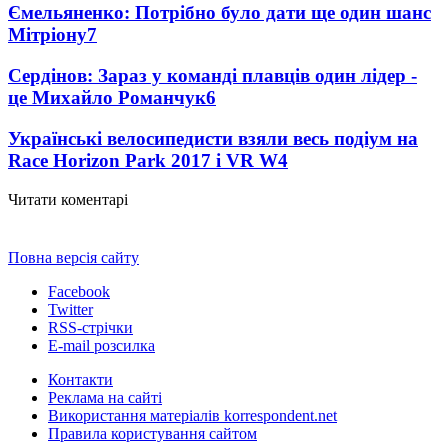
Ємельяненко: Потрібно було дати ще один шанс
Мітріону
7
Сердінов: Зараз у команді плавців один лідер -
це Михайло Романчук
6
Українські велосипедисти взяли весь подіум на
Race Horizon Park 2017 і VR W
4
Читати коментарі
Повна версія сайту
Facebook
Twitter
RSS-стрічки
E-mail розсилка
Контакти
Реклама на сайті
Використання матеріалів korrespondent.net
Правила користування сайтом