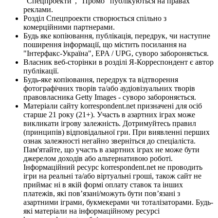
"Спецпроекти", "Промо" публікуються на правах
реклами.
Розділ Спецпроекти створюється спільно з
комерційними партнерами.
Будь яке копіювання, публікація, передрук, чи наступне
поширення інформації, що містить посилання на
"Інтерфакс-Україна", EPA / UPG, суворо забороняється.
Власник веб-сторінки в розділі Я-Корреспондент є автор
публікації.
Будь-яке копіювання, передрук та відтворення
фотографічних творів та/або аудіовізуальних творів
правовласника Getty Images - суворо забороняється.
Матеріали сайту korrespondent.net призначені для осіб
старше 21 року (21+). Участь в азартних іграх може
викликати ігрову залежність. Дотримуйтесь правил
(принципів) відповідальної гри. При виявленні перших
ознак залежності негайно зверніться до спеціаліста.
Пам'ятайте, що участь в азартних іграх не може бути
джерелом доходів або альтернативою роботі.
Інформаційний ресурс korrespondent.net не проводить
ігри на реальні та/або віртуальні гроші, також сайт не
приймає ні в якій формі оплату ставок та інших
платежів, які пов’язані/можуть бути пов’язані з
азартними іграми, букмекерами чи тоталізаторами. Будь-
які матеріали на інформаційному ресурсі