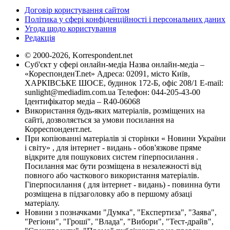
Договір користування сайтом
Політика у сфері конфіденційності і персональних даних
Угода щодо користування
Редакція
© 2000-2026, Korrespondent.net
Суб'єкт у сфері онлайн-медіа Назва онлайн-медіа –
«КореспонденТ.net» Адреса: 02091, місто Київ,
ХАРКІВСЬКЕ ШОСЕ, будинок 172-Б, офіс 208/1 E-mail:
sunlight@mediadim.com.ua
Телефон: 044-205-43-00
Ідентифікатор медіа – R40-06068
Використання будь-яких матеріалів, розміщених на
сайті, дозволяється за умови посилання на
Корреспондент.net.
При копіюванні матеріалів зі сторінки « Новини України
і світу» , для інтернет - видань - обов'язкове пряме
відкрите для пошукових систем гіперпосилання .
Посилання має бути розміщена в незалежності від
повного або часткового використання матеріалів.
Гіперпосилання ( для інтернет - видань) - повинна бути
розміщена в підзаголовку або в першому абзаці
матеріалу.
Новини з позначками "Думка", "Експертиза", "Заява",
"Регіони", "Гроші", "Влада", "Вибори", "Тест-драйв",