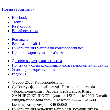
Повна версія сайту
Facebook
Twitter
RSS-стрічки
E-mail розсилка
Контакти
Реклама на сайті
Використання матеріалів korrespondent.net
Правила користування сайтом
Договір користування сайтом
Політика у сфері конфіденційності і персональних даних
Угода щодо користування
Редакція
© 2000-2026, Korrespondent.net
Суб'єкт у сфері онлайн-медіа Назва онлайн-медіа –
«КореспонденТ.net» Адреса: 02091, місто Київ,
ХАРКІВСЬКЕ ШОСЕ, будинок 172-Б, офіс 208/1 E-mail:
sunlight@mediadim.com.ua
Телефон: 044-205-43-00
Ідентифікатор медіа – R40-06068
Використання будь-яких матеріалів, розміщених на