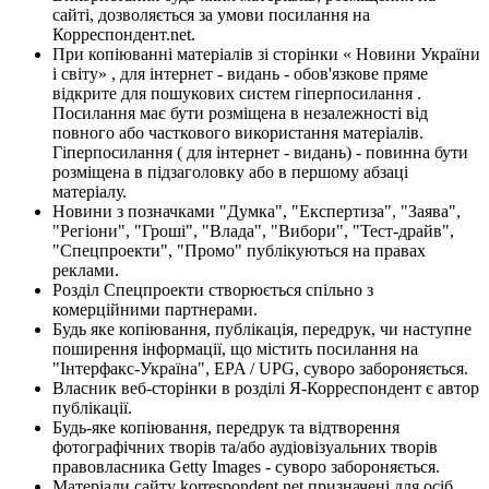
сайті, дозволяється за умови посилання на
Корреспондент.net.
При копіюванні матеріалів зі сторінки « Новини України
і світу» , для інтернет - видань - обов'язкове пряме
відкрите для пошукових систем гіперпосилання .
Посилання має бути розміщена в незалежності від
повного або часткового використання матеріалів.
Гіперпосилання ( для інтернет - видань) - повинна бути
розміщена в підзаголовку або в першому абзаці
матеріалу.
Новини з позначками "Думка", "Експертиза", "Заява",
"Регіони", "Гроші", "Влада", "Вибори", "Тест-драйв",
"Спецпроекти", "Промо" публікуються на правах
реклами.
Розділ Спецпроекти створюється спільно з
комерційними партнерами.
Будь яке копіювання, публікація, передрук, чи наступне
поширення інформації, що містить посилання на
"Інтерфакс-Україна", EPA / UPG, суворо забороняється.
Власник веб-сторінки в розділі Я-Корреспондент є автор
публікації.
Будь-яке копіювання, передрук та відтворення
фотографічних творів та/або аудіовізуальних творів
правовласника Getty Images - суворо забороняється.
Матеріали сайту korrespondent.net призначені для осіб