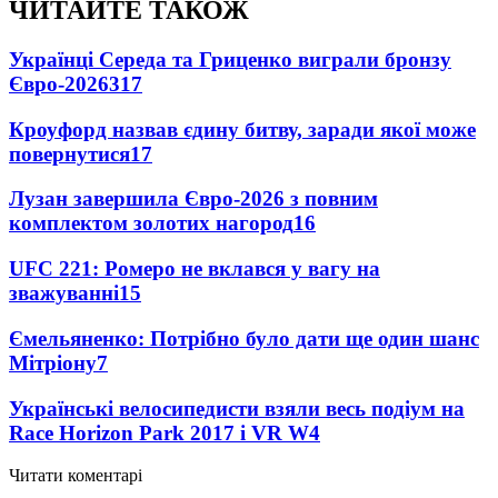
ЧИТАЙТЕ ТАКОЖ
Українці Середа та Гриценко виграли бронзу
Євро-2026
317
Кроуфорд назвав єдину битву, заради якої може
повернутися
17
Лузан завершила Євро-2026 з повним
комплектом золотих нагород
16
UFC 221: Ромеро не вклався у вагу на
зважуванні
15
Ємельяненко: Потрібно було дати ще один шанс
Мітріону
7
Українські велосипедисти взяли весь подіум на
Race Horizon Park 2017 і VR W
4
Читати коментарі