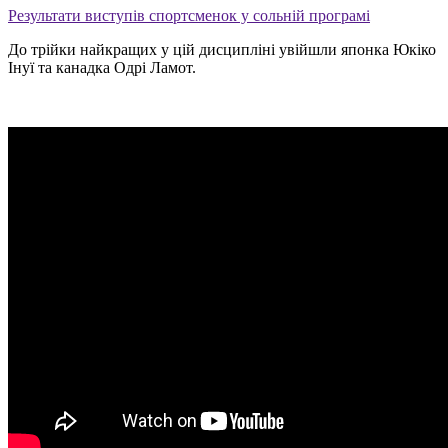
Результати виступів спортсменок у сольній програмі
До трійки найкращих у цій дисципліні увійшли японка Юкіко
Інуї та канадка Одрі Ламот.