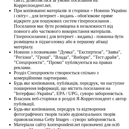
сайті, дозволяється за умови посилання на
Корреспондент.net.
При копіюванні матеріалів зі сторінки « Новини України
і світу» , для інтернет - видань - обов'язкове пряме
відкрите для пошукових систем гіперпосилання .
Посилання має бути розміщена в незалежності від
повного або часткового використання матеріалів.
Гіперпосилання ( для інтернет - видань) - повинна бути
розміщена в підзаголовку або в першому абзаці
матеріалу.
Новини з позначками "Думка", "Експертиза", "Заява",
"Регіони", "Гроші", "Влада", "Вибори", "Тест-драйв",
"Спецпроекти", "Промо" публікуються на правах
реклами.
Розділ Спецпроекти створюється спільно з
комерційними партнерами.
Будь яке копіювання, публікація, передрук, чи наступне
поширення інформації, що містить посилання на
"Інтерфакс-Україна", EPA / UPG, суворо забороняється.
Власник веб-сторінки в розділі Я-Корреспондент є автор
публікації.
Будь-яке копіювання, передрук та відтворення
фотографічних творів та/або аудіовізуальних творів
правовласника Getty Images - суворо забороняється.
Матеріали сайту korrespondent.net призначені для осіб