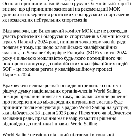
Основні принципи олімпійського руху в Олімпійській хартії і
визнає, що ці принципи засновані на рекомендації МОК
дозволити повернення російських і білоруських спортсменів
як незалежних нейтральних спортсменів.
Відзначаючи, що Виконавчий комітет МОК ще не розглядав
участь російських і білоруських спортсменів в Олімпійських
іграх у Парижі у 2024 році, нинішня точка зору членів ради
полягає у тому, що щодо олімпійських кваліфікаційних
змагань, то Semaine Olympique Française (SOF) у квітні 2024
року є цільовою можливістю будь-якого потенційного чи
повторного допуску до олімпійських кваліфікаційних подій.
SOF – це головна регата у кваліфікаційному процесі
Парижа-2024.
Враховуючи велике розмаїття видів вітрильного спорту і
рішучу думку національних органів-членів World Sailing,
позиція правління полягає у тому, що більш охопне рішення
про повернення до міжнародних вітрильних змагань буде
прийняте після консультації з радою World Sailing на зустрічі,
яка відбудеться 18 травня 2023 року. Після того як відбудеться
засідання ради, правління має намір ухвалити рішення
відповідно до політики і правил World Sailing.
World Sailing незмінно відданий підтримці вітрильної