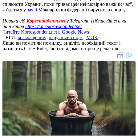
спільноти України, поки триває цей неймовірно важкий час",
– йдеться у
заяві
Міжнародної федерації парусного спорту.
Новини від
Кореспондент.net
у Telegram. Підписуйтесь на
наш канал
https://t.me/korrespondentnet
Читайте Korrespondent.net в Google News
ТЕГИ:
возвращение
,
парусный спорт
,
МОК
Якщо ви помітили помилку, виділіть необхідний текст і
натисніть Ctrl + Enter, щоб повідомити про це редакцію.