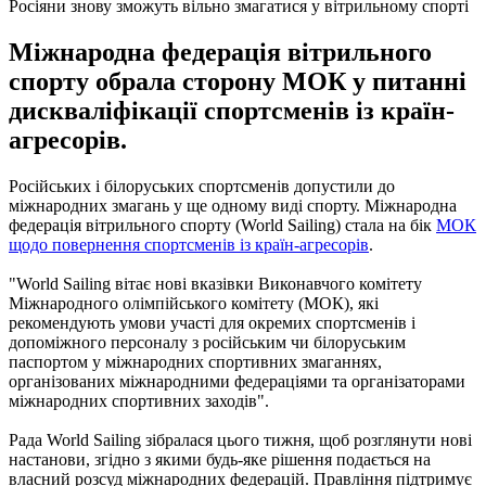
Росіяни знову зможуть вільно змагатися у вітрильному спорті
Міжнародна федерація вітрильного
спорту обрала сторону МОК у питанні
дискваліфікації спортсменів із країн-
агресорів.
Російських і білоруських спортсменів допустили до
міжнародних змагань у ще одному виді спорту. Міжнародна
федерація вітрильного спорту (World Sailing) стала на бік
МОК
щодо повернення спортсменів із країн-агресорів
.
"World Sailing вітає нові вказівки Виконавчого комітету
Міжнародного олімпійського комітету (МОК), які
рекомендують умови участі для окремих спортсменів і
допоміжного персоналу з російським чи білоруським
паспортом у міжнародних спортивних змаганнях,
організованих міжнародними федераціями та організаторами
міжнародних спортивних заходів".
Рада World Sailing зібралася цього тижня, щоб розглянути нові
настанови, згідно з якими будь-яке рішення подається на
власний розсуд міжнародних федерацій. Правління підтримує