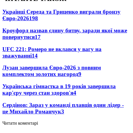
Українці Середа та Гриценко виграли бронзу
Євро-2026
198
Кроуфорд назвав єдину битву, заради якої може
повернутися
17
UFC 221: Ромеро не вклався у вагу на
зважуванні
14
Лузан завершила Євро-2026 з повним
комплектом золотих нагород
9
Українська гімнастка в 19 років завершила
кар'єру через стан здоров'я
4
Сердінов: Зараз у команді плавців один лідер -
це Михайло Романчук
3
Читати коментарі