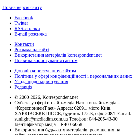
Повна версія сайту
Facebook
Twitter
RSS-стрічки
E-mail розсилка
Контакти
Реклама на сайті
Використання матеріалів korrespondent.net
Правила користування сайтом
Договір користування сайтом
Політика у сфері конфіденційності і персональних даних
Угода щодо користування
Редакція
© 2000-2026, Korrespondent.net
Суб'єкт у сфері онлайн-медіа Назва онлайн-медіа –
«КореспонденТ.net» Адреса: 02091, місто Київ,
ХАРКІВСЬКЕ ШОСЕ, будинок 172-Б, офіс 208/1 E-mail:
sunlight@mediadim.com.ua
Телефон: 044-205-43-00
Ідентифікатор медіа – R40-06068
Використання будь-яких матеріалів, розміщених на