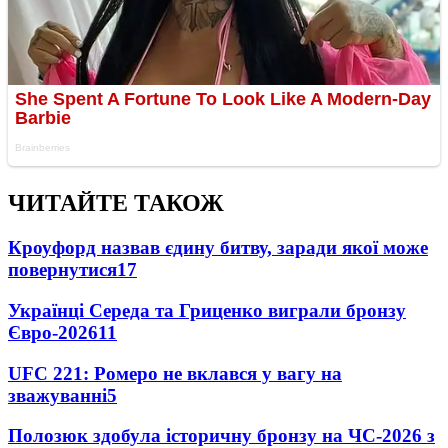
ЧИТАЙТЕ ТАКОЖ
Кроуфорд назвав єдину битву, заради якої може
повернутися
17
Українці Середа та Гриценко виграли бронзу
Євро-2026
11
UFC 221: Ромеро не вклався у вагу на
зважуванні
5
Полозюк здобула історичну бронзу на ЧС-2026 з