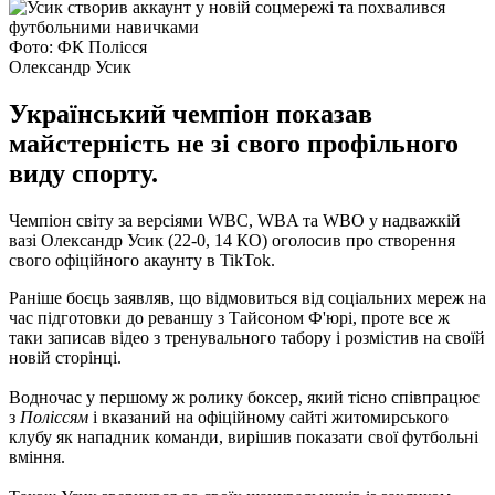
Фото: ФК Полісся
Олександр Усик
Український чемпіон показав
майстерність не зі свого профільного
виду спорту.
Чемпіон світу за версіями WBC, WBA та WBO у надважкій
вазі Олександр Усик (22-0, 14 КО) оголосив про створення
свого офіційного акаунту в TikTok.
Раніше боєць заявляв, що відмовиться від соціальних мереж на
час підготовки до реваншу з Тайсоном Ф'юрі, проте все ж
таки записав відео з тренувального табору і розмістив на своїй
новій сторінці.
Водночас у першому ж ролику боксер, який тісно співпрацює
з
Поліссям
і вказаний на офіційному сайті житомирського
клубу як нападник команди, вирішив показати свої футбольні
вміння.