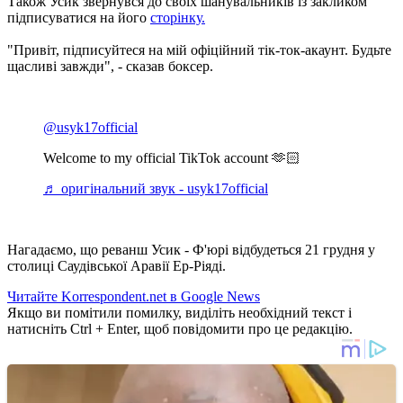
Також Усик звернувся до своїх шанувальників із закликом
підписуватися на його
сторінку.
"Привіт, підписуйтеся на мій офіційний тік-ток-акаунт. Будьте
щасливі завжди", - сказав боксер.
@usyk17official
Welcome to my official TikTok account 🫶🏻
♬ оригінальний звук - usyk17official
Нагадаємо, що реванш Усик - Ф'юрі відбудеться 21 грудня у
столиці Саудівської Аравії Ер-Ріяді.
Читайте Korrespondent.net в Google News
Якщо ви помітили помилку, виділіть необхідний текст і
натисніть Ctrl + Enter, щоб повідомити про це редакцію.