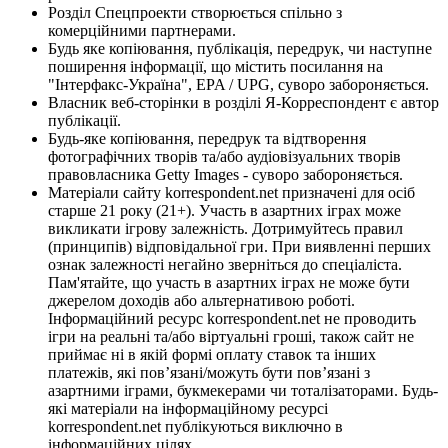
Розділ Спецпроекти створюється спільно з
комерційними партнерами.
Будь яке копіювання, публікація, передрук, чи наступне
поширення інформації, що містить посилання на
"Інтерфакс-Україна", EPA / UPG, суворо забороняється.
Власник веб-сторінки в розділі Я-Корреспондент є автор
публікації.
Будь-яке копіювання, передрук та відтворення
фотографічних творів та/або аудіовізуальних творів
правовласника Getty Images - суворо забороняється.
Матеріали сайту korrespondent.net призначені для осіб
старше 21 року (21+). Участь в азартних іграх може
викликати ігрову залежність. Дотримуйтесь правил
(принципів) відповідальної гри. При виявленні перших
ознак залежності негайно зверніться до спеціаліста.
Пам'ятайте, що участь в азартних іграх не може бути
джерелом доходів або альтернативою роботі.
Інформаційний ресурс korrespondent.net не проводить
ігри на реальні та/або віртуальні гроші, також сайт не
приймає ні в якій формі оплату ставок та інших
платежів, які пов’язані/можуть бути пов’язані з
азартними іграми, букмекерами чи тоталізаторами. Будь-
які матеріали на інформаційному ресурсі
korrespondent.net публікуються виключно в
інформаційних цілях.