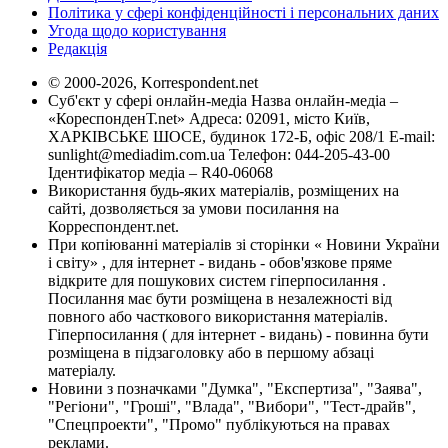
Політика у сфері конфіденційності і персональних даних
Угода щодо користування
Редакція
© 2000-2026, Korrespondent.net
Суб'єкт у сфері онлайн-медіа Назва онлайн-медіа –
«КореспонденТ.net» Адреса: 02091, місто Київ,
ХАРКІВСЬКЕ ШОСЕ, будинок 172-Б, офіс 208/1 E-mail:
sunlight@mediadim.com.ua
Телефон: 044-205-43-00
Ідентифікатор медіа – R40-06068
Використання будь-яких матеріалів, розміщених на
сайті, дозволяється за умови посилання на
Корреспондент.net.
При копіюванні матеріалів зі сторінки « Новини України
і світу» , для інтернет - видань - обов'язкове пряме
відкрите для пошукових систем гіперпосилання .
Посилання має бути розміщена в незалежності від
повного або часткового використання матеріалів.
Гіперпосилання ( для інтернет - видань) - повинна бути
розміщена в підзаголовку або в першому абзаці
матеріалу.
Новини з позначками "Думка", "Експертиза", "Заява",
"Регіони", "Гроші", "Влада", "Вибори", "Тест-драйв",
"Спецпроекти", "Промо" публікуються на правах
реклами.