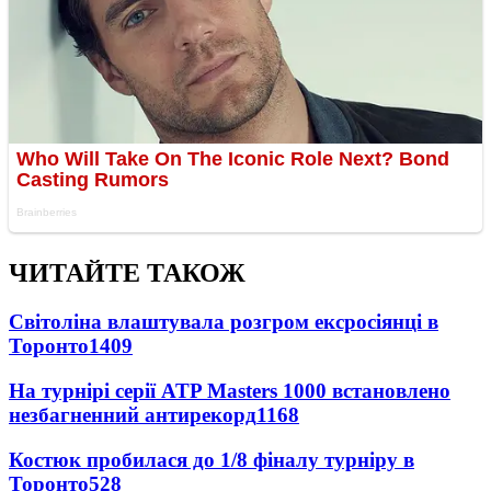
ЧИТАЙТЕ ТАКОЖ
Світоліна влаштувала розгром ексросіянці в
Торонто
1409
На турнірі серії ATP Masters 1000 встановлено
незбагненний антирекорд
1168
Костюк пробилася до 1/8 фіналу турніру в
Торонто
528