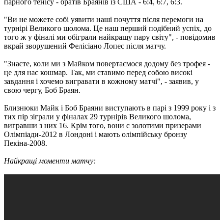
парного тенісу - братів Браянів із США - 6:4, 6:7, 6:3.
"Ви не можете собі уявити наші почуття після перемоги на
турнірі Великого шолома. Це наш перший подібний успіх, до
того ж у фіналі ми обіграли найкращу пару світу", - повідомив
вкрай зворушений Фелісіано Лопес після матчу.
"Знаєте, коли ми з Майком повертаємося додому без трофея -
це для нас кошмар. Так, ми ставимо перед собою високі
завдання і хочемо вигравати в кожному матчі", - заявив, у
свою чергу, Боб Браян.
Близнюки Майк і Боб Браяни виступають в парі з 1999 року і з
тих пір зіграли у фіналах 29 турнірів Великого шолома,
вигравши з них 16. Крім того, вони є золотими призерами
Олімпіади-2012 в Лондоні і мають олімпійську бронзу
Пекіна-2008.
Найкращі моменти матчу: