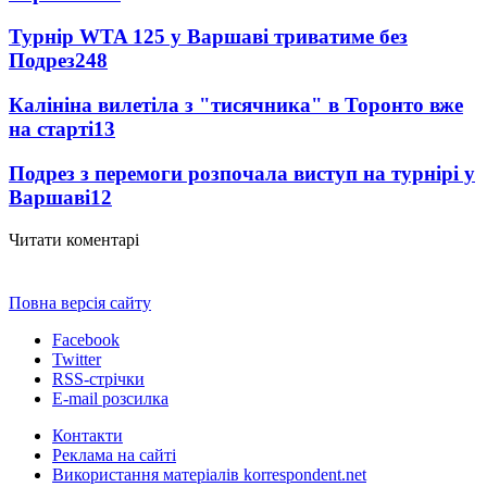
Турнір WTA 125 у Варшаві триватиме без
Подрез
248
Калініна вилетіла з "тисячника" в Торонто вже
на старті
13
Подрез з перемоги розпочала виступ на турнірі у
Варшаві
12
Читати коментарі
Повна версія сайту
Facebook
Twitter
RSS-стрічки
E-mail розсилка
Контакти
Реклама на сайті
Використання матеріалів korrespondent.net