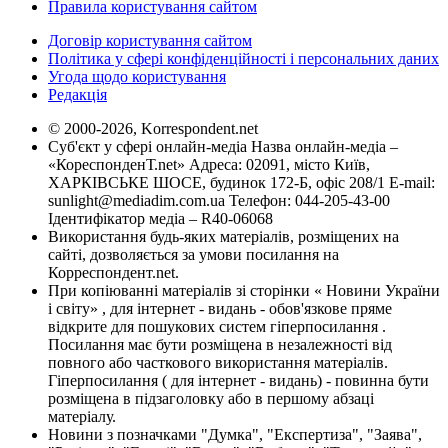
Правила користування сайтом
Договір користування сайтом
Політика у сфері конфіденційності і персональних даних
Угода щодо користування
Редакція
© 2000-2026, Korrespondent.net
Суб'єкт у сфері онлайн-медіа Назва онлайн-медіа –
«КореспонденТ.net» Адреса: 02091, місто Київ,
ХАРКІВСЬКЕ ШОСЕ, будинок 172-Б, офіс 208/1 E-mail:
sunlight@mediadim.com.ua
Телефон: 044-205-43-00
Ідентифікатор медіа – R40-06068
Використання будь-яких матеріалів, розміщених на
сайті, дозволяється за умови посилання на
Корреспондент.net.
При копіюванні матеріалів зі сторінки « Новини України
і світу» , для інтернет - видань - обов'язкове пряме
відкрите для пошукових систем гіперпосилання .
Посилання має бути розміщена в незалежності від
повного або часткового використання матеріалів.
Гіперпосилання ( для інтернет - видань) - повинна бути
розміщена в підзаголовку або в першому абзаці
матеріалу.
Новини з позначками "Думка", "Експертиза", "Заява",