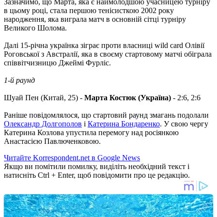
Зазначимо, що Марта, яка є наймолодшою ​​учасницею турніру
в цьому році, стала першою тенісисткою 2002 року
народження, яка виграла матч в основній сітці турніру
Великого Шолома.
Далі 15-річна українка зіграє проти власниці wild card Олівії
Роговської з Австралії, яка в своєму стартовому матчі обіграла
співвітчизницю Джеймі Фурліс.
1-й раунд
Шуай Пен (Китай, 25) -
Марта Костюк (Україна)
- 2:6, 2:6
Раніше повідомлялося, що стартовий раунд змагань подолали
Олександр Долгополов
і
Катерина Бондаренко
. У свою чергу
Катерина Козлова упустила перемогу над росіянкою
Анастасією Павлюченковою.
Читайте Korrespondent.net в Google News
Якщо ви помітили помилку, виділіть необхідний текст і
натисніть Ctrl + Enter, щоб повідомити про це редакцію.