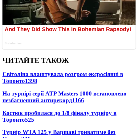
ЧИТАЙТЕ ТАКОЖ
Світоліна влаштувала розгром ексросіянці в
Торонто
1398
На турнірі серії ATP Masters 1000 встановлено
незбагненний антирекорд
1166
Костюк пробилася до 1/8 фіналу турніру в
Торонто
525
Турнір WTA 125 у Варшаві триватиме без