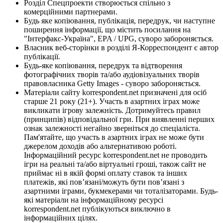
Розділ Спецпроекти створюється спільно з
комерційними партнерами.
Будь яке копіювання, публікація, передрук, чи наступне
поширення інформації, що містить посилання на
"Інтерфакс-Україна", EPA / UPG, суворо забороняється.
Власник веб-сторінки в розділі Я-Корреспондент є автор
публікації.
Будь-яке копіювання, передрук та відтворення
фотографічних творів та/або аудіовізуальних творів
правовласника Getty Images - суворо забороняється.
Матеріали сайту korrespondent.net призначені для осіб
старше 21 року (21+). Участь в азартних іграх може
викликати ігрову залежність. Дотримуйтесь правил
(принципів) відповідальної гри. При виявленні перших
ознак залежності негайно зверніться до спеціаліста.
Пам'ятайте, що участь в азартних іграх не може бути
джерелом доходів або альтернативою роботі.
Інформаційний ресурс korrespondent.net не проводить
ігри на реальні та/або віртуальні гроші, також сайт не
приймає ні в якій формі оплату ставок та інших
платежів, які пов’язані/можуть бути пов’язані з
азартними іграми, букмекерами чи тоталізаторами. Будь-
які матеріали на інформаційному ресурсі
korrespondent.net публікуються виключно в
інформаційних цілях.