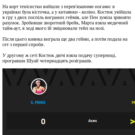
На корт тенісистки вийшли з перев'язаними ногами: в
українки була кісточка, а у китаянки - коліно. Костюк увійшла
в гру з двох поспіль виграних геймів, але Пен зуміла зрівняти
рахунок. Зробивши зворотний брейк, Марта взяла медичний
тайм-аут, в ході якого їй зміцнювали тейп на нозі.
Після цього киянка виграла ще два гейми, а потім подала на
сет з першої спроби.
У другому ж сеті Костюк двічі взяла подачу суперниці,
програвши Шуай чотирнадцять розіграшів.