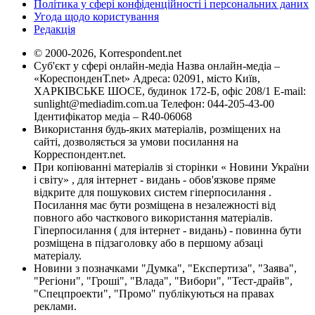
Політика у сфері конфіденційності і персональних даних
Угода щодо користування
Редакція
© 2000-2026, Korrespondent.net
Суб'єкт у сфері онлайн-медіа Назва онлайн-медіа –
«КореспонденТ.net» Адреса: 02091, місто Київ,
ХАРКІВСЬКЕ ШОСЕ, будинок 172-Б, офіс 208/1 E-mail:
sunlight@mediadim.com.ua
Телефон: 044-205-43-00
Ідентифікатор медіа – R40-06068
Використання будь-яких матеріалів, розміщених на
сайті, дозволяється за умови посилання на
Корреспондент.net.
При копіюванні матеріалів зі сторінки « Новини України
і світу» , для інтернет - видань - обов'язкове пряме
відкрите для пошукових систем гіперпосилання .
Посилання має бути розміщена в незалежності від
повного або часткового використання матеріалів.
Гіперпосилання ( для інтернет - видань) - повинна бути
розміщена в підзаголовку або в першому абзаці
матеріалу.
Новини з позначками "Думка", "Експертиза", "Заява",
"Регіони", "Гроші", "Влада", "Вибори", "Тест-драйв",
"Спецпроекти", "Промо" публікуються на правах
реклами.