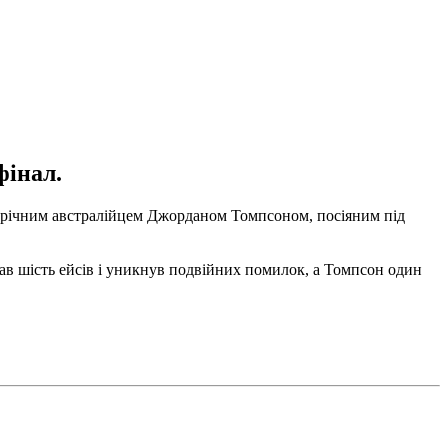
фінал.
24-річним австралійцем Джорданом Томпсоном, посіяним під
ав шість ейсів і уникнув подвійних помилок, а Томпсон один