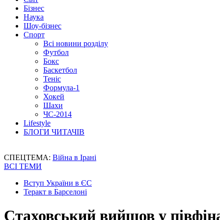
Бізнес
Наука
Шоу-бізнес
Спорт
Всі новини розділу
Футбол
Бокс
Баскетбол
Теніс
Формула-1
Хокей
Шахи
ЧС-2014
Lifestyle
БЛОГИ ЧИТАЧІВ
СПЕЦТЕМА:
Війна в Ірані
ВСІ ТЕМИ
Вступ України в ЄС
Теракт в Барселоні
Стаховський вийшов у півфіна