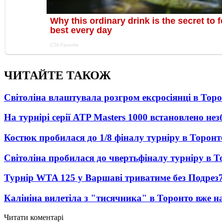
ЧИТАЙТЕ ТАКОЖ
Світоліна влаштувала розгром ексросіянці в Тор
На турнірі серії ATP Masters 1000 встановлено н
Костюк пробилася до 1/8 фіналу турніру в Торонт
Світоліна пробилася до чвертьфіналу турніру в Т
Турнір WTA 125 у Варшаві триватиме без Подрез
Калініна вилетіла з "тисячника" в Торонто вже на
Читати коментарі