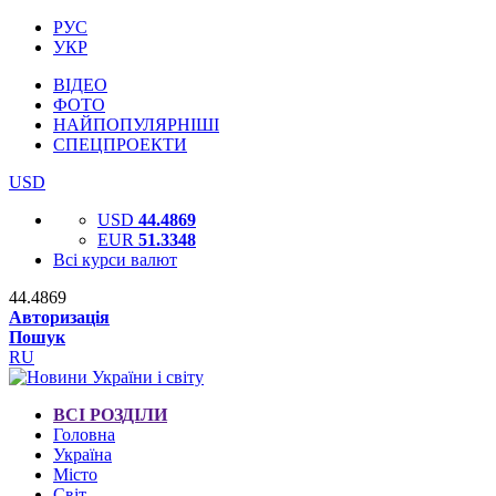
РУС
УКР
ВІДЕО
ФОТО
НАЙПОПУЛЯРНІШІ
СПЕЦПРОЕКТИ
USD
USD
44.4869
EUR
51.3348
Всі курси валют
44.4869
Авторизація
Пошук
RU
ВСІ РОЗДІЛИ
Головна
Україна
Місто
Світ