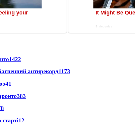
онто
1422
езбагненний антирекорд
1173
о
541
оронто
383
78
 старті
12