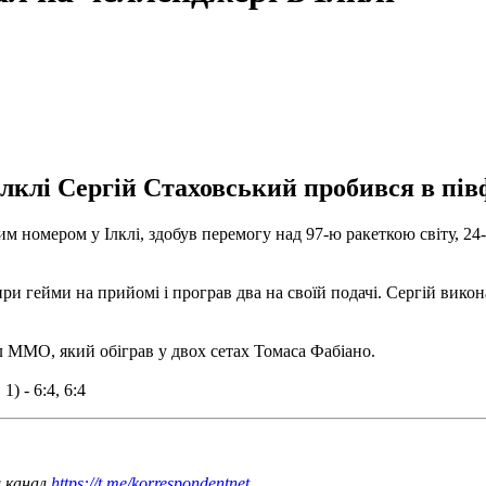
Ілклі Сергій Стаховський пробився в пів
им номером у Ілклі, здобув перемогу над 97-ю ракеткою світу, 
ри гейми на прийомі і програв два на своїй подачі.
Сергій викон
 ММО, який обіграв у двох сетах Томаса Фабіано.
) - 6:4, 6:4
ш канал
https://t.me/korrespondentnet
.