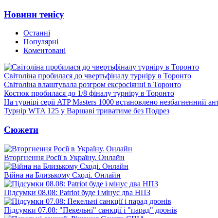
Новини тенісу
Останні
Популярні
Коментовані
Світоліна пробилася до чвертьфіналу турніру в Торонто
Світоліна влаштувала розгром ексросіянці в Торонто
Костюк пробилася до 1/8 фіналу турніру в Торонто
На турнірі серії ATP Masters 1000 встановлено незбагненний а
Турнір WTA 125 у Варшаві триватиме без Подрез
Сюжети
Вторгнення Росії в Україну. Онлайн
Війна на Близькому Сході. Онлайн
Підсумки 08.08: Patriot буде і мінус два НПЗ
Підсумки 07.08: "Пекельні" санкції і "парад" дронів