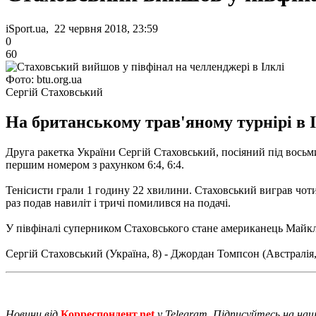
iSport.ua, 22 червня 2018, 23:59
0
60
Фото: btu.org.ua
Сергій Стаховський
На британському трав'яному турнірі в 
Друга ракетка України Сергій Стаховський, посіяний під восьм
першим номером з рахунком 6:4, 6:4.
Тенісисти грали 1 годину 22 хвилини.
Стаховський виграв чоти
раз подав навиліт і тричі помилився на подачі.
У півфіналі суперником Стаховського стане американець Майкл
Сергій Стаховський (Україна, 8) - Джордан Томпсон (Австралія, 1
Новини від
Корреспондент.net
у Telegram. Підписуйтесь на на