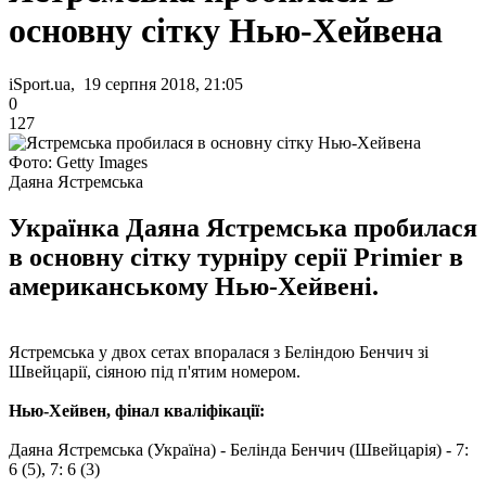
основну сітку Нью-Хейвена
iSport.ua, 19 серпня 2018, 21:05
0
127
Фото: Getty Images
Даяна Ястремська
Українка Даяна Ястремська пробилася
в основну сітку турніру серії Primier в
американському Нью-Хейвені.
Ястремська у двох сетах впоралася з Беліндою Бенчич зі
Швейцарії, сіяною під п'ятим номером.
Нью-Хейвен, фінал кваліфікації:
Даяна Ястремська (Україна) - Белінда Бенчич (Швейцарія) - 7:
6 (5), 7: 6 (3)