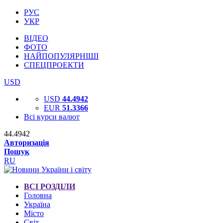
РУС
УКР
ВІДЕО
ФОТО
НАЙПОПУЛЯРНІШІ
СПЕЦПРОЕКТИ
USD
USD
44.4942
EUR
51.3366
Всі курси валют
44.4942
Авторизація
Пошук
RU
ВСІ РОЗДІЛИ
Головна
Україна
Місто
Світ