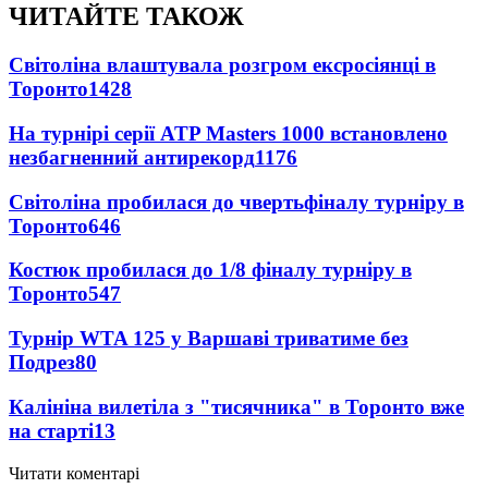
ЧИТАЙТЕ ТАКОЖ
Світоліна влаштувала розгром ексросіянці в
Торонто
1428
На турнірі серії ATP Masters 1000 встановлено
незбагненний антирекорд
1176
Світоліна пробилася до чвертьфіналу турніру в
Торонто
646
Костюк пробилася до 1/8 фіналу турніру в
Торонто
547
Турнір WTA 125 у Варшаві триватиме без
Подрез
80
Калініна вилетіла з "тисячника" в Торонто вже
на старті
13
Читати коментарі