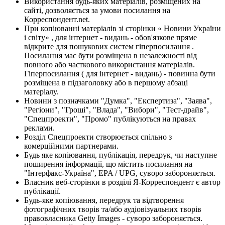
Використання будь-яких матеріалів, розміщених на
сайті, дозволяється за умови посилання на
Корреспондент.net.
При копіюванні матеріалів зі сторінки « Новини України
і світу» , для інтернет - видань - обов'язкове пряме
відкрите для пошукових систем гіперпосилання .
Посилання має бути розміщена в незалежності від
повного або часткового використання матеріалів.
Гіперпосилання ( для інтернет - видань) - повинна бути
розміщена в підзаголовку або в першому абзаці
матеріалу.
Новини з позначками "Думка", "Експертиза", "Заява",
"Регіони", "Гроші", "Влада", "Вибори", "Тест-драйв",
"Спецпроекти", "Промо" публікуються на правах
реклами.
Розділ Спецпроекти створюється спільно з
комерційними партнерами.
Будь яке копіювання, публікація, передрук, чи наступне
поширення інформації, що містить посилання на
"Інтерфакс-Україна", EPA / UPG, суворо забороняється.
Власник веб-сторінки в розділі Я-Корреспондент є автор
публікації.
Будь-яке копіювання, передрук та відтворення
фотографічних творів та/або аудіовізуальних творів
правовласника Getty Images - суворо забороняється.