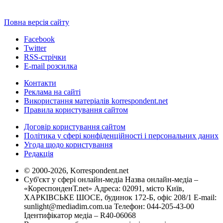
Повна версія сайту
Facebook
Twitter
RSS-стрічки
E-mail розсилка
Контакти
Реклама на сайті
Використання матеріалів korrespondent.net
Правила користування сайтом
Договір користування сайтом
Політика у сфері конфіденційності і персональних даних
Угода щодо користування
Редакція
© 2000-2026, Korrespondent.net
Суб'єкт у сфері онлайн-медіа Назва онлайн-медіа –
«КореспонденТ.net» Адреса: 02091, місто Київ,
ХАРКІВСЬКЕ ШОСЕ, будинок 172-Б, офіс 208/1 E-mail:
sunlight@mediadim.com.ua
Телефон: 044-205-43-00
Ідентифікатор медіа – R40-06068