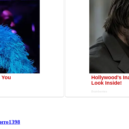
онто
1398