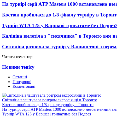
На турнірі серії ATP Masters 1000 встановлено н
Костюк пробилася до 1/8 фіналу турніру в Торонт
Турнір WTA 125 у Варшаві триватиме без Подрез
Калініна вилетіла з "тисячника" в Торонто вже на
Світоліна розпочала турнір у Вашингтоні з перем
Читати коментарі
Новини тенісу
Останні
Популярні
Коментовані
Світоліна влаштувала розгром ексросіянці в Торонто
Костюк пробилася до 1/8 фіналу турніру в Торонто
На турнірі серії ATP Masters 1000 встановлено незбагненний а
Турнір WTA 125 у Варшаві триватиме без Подрез