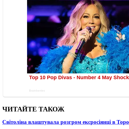
ЧИТАЙТЕ ТАКОЖ
Світоліна влаштувала розгром ексросіянці в Тор