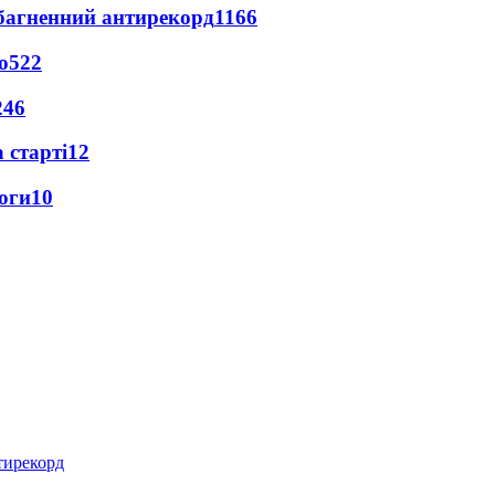
езбагненний антирекорд
1166
о
522
246
 старті
12
оги
10
нтирекорд