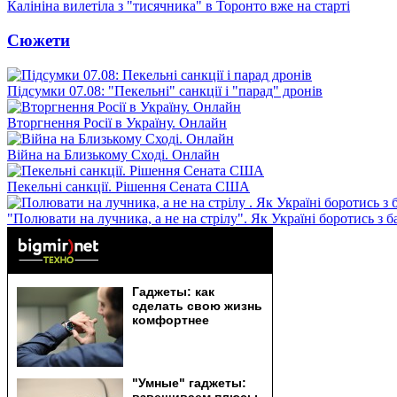
Калініна вилетіла з "тисячника" в Торонто вже на старті
Сюжети
Підсумки 07.08: "Пекельні" санкції і "парад" дронів
Вторгнення Росії в Україну. Онлайн
Війна на Близькому Сході. Онлайн
Пекельні санкції. Рішення Сената США
"Полювати на лучника, а не на стрілу". Як Україні боротись з 