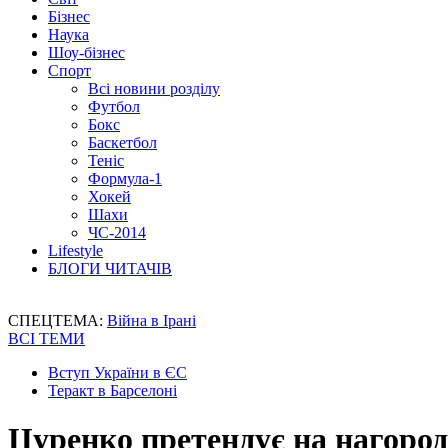
Бізнес
Наука
Шоу-бізнес
Спорт
Всі новини розділу
Футбол
Бокс
Баскетбол
Теніс
Формула-1
Хокей
Шахи
ЧС-2014
Lifestyle
БЛОГИ ЧИТАЧІВ
СПЕЦТЕМА:
Війна в Ірані
ВСІ ТЕМИ
Вступ України в ЄС
Теракт в Барселоні
Цуренко претендує на нагоро