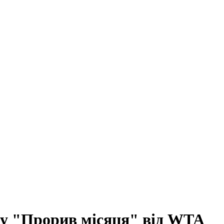
ду "Прорив місяця" від WТА