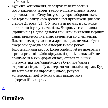
публікації.
Будь-яке копіювання, передрук та відтворення
фотографічних творів та/або аудіовізуальних творів
правовласника Getty Images - суворо забороняється.
Матеріали сайту korrespondent.net призначені для осіб
старше 21 року (21+). Участь в азартних іграх може
викликати ігрову залежність. Дотримуйтесь правил
(принципів) відповідальної гри. При виявленні перших
ознак залежності негайно зверніться до спеціаліста.
Пам'ятайте, що участь в азартних іграх не може бути
джерелом доходів або альтернативою роботі.
Інформаційний ресурс korrespondent.net не проводить
ігри на реальні та/або віртуальні гроші, також сайт не
приймає ні в якій формі оплату ставок та інших
платежів, які пов’язані/можуть бути пов’язані з
азартними іграми, букмекерами чи тоталізаторами. Будь-
які матеріали на інформаційному ресурсі
korrespondent.net публікуються виключно в
інформаційних цілях.
X
Ошибка