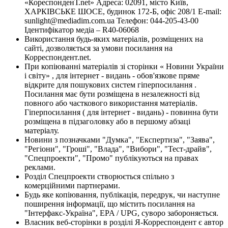
«КореспонденТ.net» Адреса: 02091, місто Київ,
ХАРКІВСЬКЕ ШОСЕ, будинок 172-Б, офіс 208/1 E-mail:
sunlight@mediadim.com.ua
Телефон: 044-205-43-00
Ідентифікатор медіа – R40-06068
Використання будь-яких матеріалів, розміщених на
сайті, дозволяється за умови посилання на
Корреспондент.net.
При копіюванні матеріалів зі сторінки « Новини України
і світу» , для інтернет - видань - обов'язкове пряме
відкрите для пошукових систем гіперпосилання .
Посилання має бути розміщена в незалежності від
повного або часткового використання матеріалів.
Гіперпосилання ( для інтернет - видань) - повинна бути
розміщена в підзаголовку або в першому абзаці
матеріалу.
Новини з позначками "Думка", "Експертиза", "Заява",
"Регіони", "Гроші", "Влада", "Вибори", "Тест-драйв",
"Спецпроекти", "Промо" публікуються на правах
реклами.
Розділ Спецпроекти створюється спільно з
комерційними партнерами.
Будь яке копіювання, публікація, передрук, чи наступне
поширення інформації, що містить посилання на
"Інтерфакс-Україна", EPA / UPG, суворо забороняється.
Власник веб-сторінки в розділі Я-Корреспондент є автор