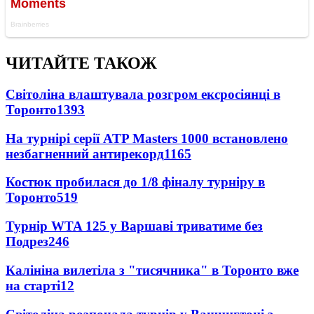
ЧИТАЙТЕ ТАКОЖ
Світоліна влаштувала розгром ексросіянці в
Торонто
1393
На турнірі серії ATP Masters 1000 встановлено
незбагненний антирекорд
1165
Костюк пробилася до 1/8 фіналу турніру в
Торонто
519
Турнір WTA 125 у Варшаві триватиме без
Подрез
246
Калініна вилетіла з "тисячника" в Торонто вже
на старті
12