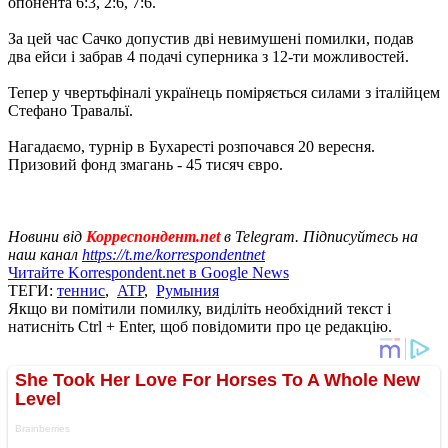
опонента 6:3, 2:6, 7:6.
За цей час Сачко допустив дві невимушені помилки, подав
два ейси і забрав 4 подачі суперника з 12-ти можливостей.
Тепер у чвертьфіналі українець поміряється силами з італійцем
Стефано Травальї.
Нагадаємо, турнір в Бухаресті розпочався 20 вересня.
Призовий фонд змагань - 45 тисяч євро.
Новини від
Корреспондент.net
в Telegram. Підписуйтесь на
наш канал
https://t.me/korrespondentnet
Читайте Korrespondent.net в Google News
ТЕГИ:
теннис
,
ATP
,
Румыния
Якщо ви помітили помилку, виділіть необхідний текст і
натисніть Ctrl + Enter, щоб повідомити про це редакцію.