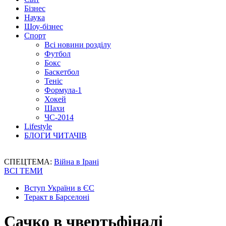
Бізнес
Наука
Шоу-бізнес
Спорт
Всі новини розділу
Футбол
Бокс
Баскетбол
Теніс
Формула-1
Хокей
Шахи
ЧС-2014
Lifestyle
БЛОГИ ЧИТАЧІВ
СПЕЦТЕМА:
Війна в Ірані
ВСІ ТЕМИ
Вступ України в ЄС
Теракт в Барселоні
Сачко в чвертьфіналі