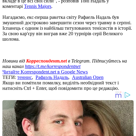
вкладе в це всі свої сили", - розповів Тоні Надаль у
коментарі
Tennis Majors
.
Нагадаємо, екс-перша ракетка світу Рафаель Надаль був
змушений достроково завершити сезон через травму в серпні.
Іспанець є одним із найбільш титулованих тенісистів в історії.
За свою кар'єру він виграв вже 20 турнірів серії Великого
шолома.
Новини від
Корреспондент.net
в Telegram. Підписуйтесь на
наш канал
https://t.me/korrespondentnet
Читайте Korrespondent.net в Google News
ТЕГИ:
теннис
,
Рафаэль Надаль
,
Australian Open
Якщо ви помітили помилку, виділіть необхідний текст і
натисніть Ctrl + Enter, щоб повідомити про це редакцію.