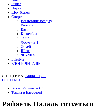
Бізнес
Наука
Шоу-бізнес
Спорт
Всі новини розділу
Футбол
Бокс
Баскетбол
Теніс
Формула-1
Хокей
Шахи
ЧС-2014
Lifestyle
БЛОГИ ЧИТАЧІВ
СПЕЦТЕМА:
Війна в Ірані
ВСІ ТЕМИ
Вступ України в ЄС
Теракт в Барселоні
Рафаель Надаль готується