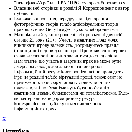
"Інтерфакс-Україна", EPA / UPG, суворо забороняється.
Власник веб-сторінки в розділі Я-Корреспондент є автор
публікації.
Будь-яке копіювання, передрук та відтворення
фотографічних творів та/або аудіовізуальних творів
правовласника Getty Images - суворо забороняється.
Матеріали сайту korrespondent.net призначені для осіб
старше 21 року (21+). Участь в азартних іграх може
викликати ігрову залежність. Дотримуйтесь правил
(принципів) відповідальної гри. При виявленні перших
ознак залежності негайно зверніться до спеціаліста.
Пам'ятайте, що участь в азартних іграх не може бути
джерелом доходів або альтернативою роботі.
Інформаційний ресурс korrespondent.net не проводить
ігри на реальні та/або віртуальні гроші, також сайт не
приймає ні в якій формі оплату ставок та інших
платежів, які пов’язані/можуть бути пов’язані з
азартними іграми, букмекерами чи тоталізаторами. Будь-
які матеріали на інформаційному ресурсі
korrespondent.net публікуються виключно в
інформаційних цілях.
X
Ошибка