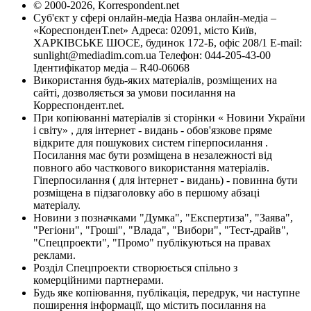
© 2000-2026, Korrespondent.net
Суб'єкт у сфері онлайн-медіа Назва онлайн-медіа –
«КореспонденТ.net» Адреса: 02091, місто Київ,
ХАРКІВСЬКЕ ШОСЕ, будинок 172-Б, офіс 208/1 E-mail:
sunlight@mediadim.com.ua
Телефон: 044-205-43-00
Ідентифікатор медіа – R40-06068
Використання будь-яких матеріалів, розміщених на
сайті, дозволяється за умови посилання на
Корреспондент.net.
При копіюванні матеріалів зі сторінки « Новини України
і світу» , для інтернет - видань - обов'язкове пряме
відкрите для пошукових систем гіперпосилання .
Посилання має бути розміщена в незалежності від
повного або часткового використання матеріалів.
Гіперпосилання ( для інтернет - видань) - повинна бути
розміщена в підзаголовку або в першому абзаці
матеріалу.
Новини з позначками "Думка", "Експертиза", "Заява",
"Регіони", "Гроші", "Влада", "Вибори", "Тест-драйв",
"Спецпроекти", "Промо" публікуються на правах
реклами.
Розділ Спецпроекти створюється спільно з
комерційними партнерами.
Будь яке копіювання, публікація, передрук, чи наступне
поширення інформації, що містить посилання на