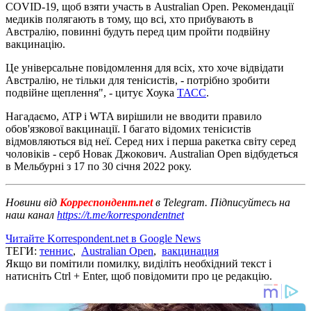
COVID-19, щоб взяти участь в Australian Open. Рекомендації
медиків полягають в тому, що всі, хто прибувають в
Австралію, повинні будуть перед цим пройти подвійну
вакцинацію.
Це універсальне повідомлення для всіх, хто хоче відвідати
Австралію, не тільки для тенісистів, - потрібно зробити
подвійне щеплення", - цитує Хоука
ТАСС
.
Нагадаємо, ATP і WTA вирішили не вводити правило
обов'язкової вакцинації. І багато відомих тенісистів
відмовляються від неї. Серед них і перша ракетка світу серед
чоловіків - серб Новак Джокович. Australian Open відбудеться
в Мельбурні з 17 по 30 січня 2022 року.
Новини від
Корреспондент.net
в Telegram. Підписуйтесь на
наш канал
https://t.me/korrespondentnet
Читайте Korrespondent.net в Google News
ТЕГИ:
теннис
,
Australian Open
,
вакцинация
Якщо ви помітили помилку, виділіть необхідний текст і
натисніть Ctrl + Enter, щоб повідомити про це редакцію.