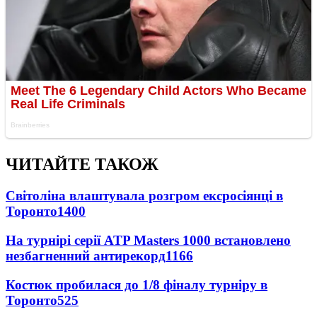
ЧИТАЙТЕ ТАКОЖ
Світоліна влаштувала розгром ексросіянці в
Торонто
1400
На турнірі серії ATP Masters 1000 встановлено
незбагненний антирекорд
1166
Костюк пробилася до 1/8 фіналу турніру в
Торонто
525