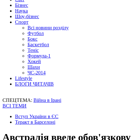
Бізнес
Наука
Шоу-бізнес
Спорт
Всі новини розділу
Футбол
Бокс
Баскетбол
Теніс
Формула-1
Хокей
Шахи
ЧС-2014
Lifestyle
БЛОГИ ЧИТАЧІВ
СПЕЦТЕМА:
Війна в Ірані
ВСІ ТЕМИ
Вступ України в ЄС
Теракт в Барселоні
Австралія введе обов'язкову