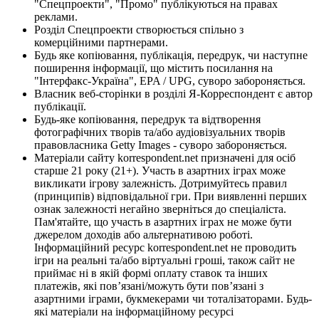
"Спецпроекти", "Промо" публікуються на правах
реклами.
Розділ Спецпроекти створюється спільно з
комерційними партнерами.
Будь яке копіювання, публікація, передрук, чи наступне
поширення інформації, що містить посилання на
"Інтерфакс-Україна", EPA / UPG, суворо забороняється.
Власник веб-сторінки в розділі Я-Корреспондент є автор
публікації.
Будь-яке копіювання, передрук та відтворення
фотографічних творів та/або аудіовізуальних творів
правовласника Getty Images - суворо забороняється.
Матеріали сайту korrespondent.net призначені для осіб
старше 21 року (21+). Участь в азартних іграх може
викликати ігрову залежність. Дотримуйтесь правил
(принципів) відповідальної гри. При виявленні перших
ознак залежності негайно зверніться до спеціаліста.
Пам'ятайте, що участь в азартних іграх не може бути
джерелом доходів або альтернативою роботі.
Інформаційний ресурс korrespondent.net не проводить
ігри на реальні та/або віртуальні гроші, також сайт не
приймає ні в якій формі оплату ставок та інших
платежів, які пов’язані/можуть бути пов’язані з
азартними іграми, букмекерами чи тоталізаторами. Будь-
які матеріали на інформаційному ресурсі