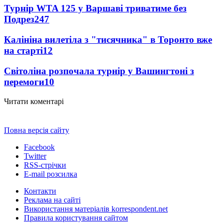
Турнір WTA 125 у Варшаві триватиме без
Подрез
247
Калініна вилетіла з "тисячника" в Торонто вже
на старті
12
Світоліна розпочала турнір у Вашингтоні з
перемоги
10
Читати коментарі
Повна версія сайту
Facebook
Twitter
RSS-стрічки
E-mail розсилка
Контакти
Реклама на сайті
Використання матеріалів korrespondent.net
Правила користування сайтом