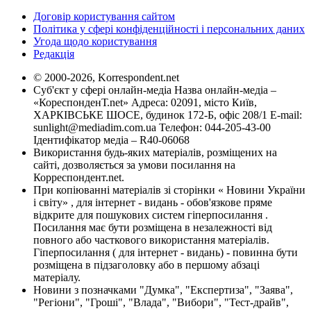
Договір користування сайтом
Політика у сфері конфіденційності і персональних даних
Угода щодо користування
Редакція
© 2000-2026, Korrespondent.net
Суб'єкт у сфері онлайн-медіа Назва онлайн-медіа –
«КореспонденТ.net» Адреса: 02091, місто Київ,
ХАРКІВСЬКЕ ШОСЕ, будинок 172-Б, офіс 208/1 E-mail:
sunlight@mediadim.com.ua
Телефон: 044-205-43-00
Ідентифікатор медіа – R40-06068
Використання будь-яких матеріалів, розміщених на
сайті, дозволяється за умови посилання на
Корреспондент.net.
При копіюванні матеріалів зі сторінки « Новини України
і світу» , для інтернет - видань - обов'язкове пряме
відкрите для пошукових систем гіперпосилання .
Посилання має бути розміщена в незалежності від
повного або часткового використання матеріалів.
Гіперпосилання ( для інтернет - видань) - повинна бути
розміщена в підзаголовку або в першому абзаці
матеріалу.
Новини з позначками "Думка", "Експертиза", "Заява",
"Регіони", "Гроші", "Влада", "Вибори", "Тест-драйв",