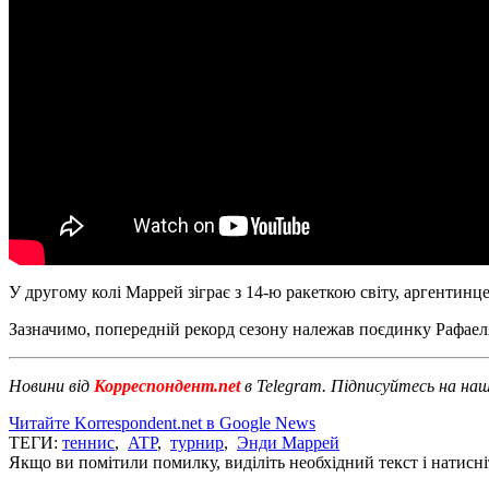
У другому колі Маррей зіграє з 14-ю ракеткою світу, аргентин
Зазначимо, попередній рекорд сезону належав поєдинку Рафаеля
Новини від
Корреспондент.net
в Telegram. Підписуйтесь на на
Читайте Korrespondent.net в Google News
ТЕГИ:
теннис
,
ATP
,
турнир
,
Энди Маррей
Якщо ви помітили помилку, виділіть необхідний текст і натисніт