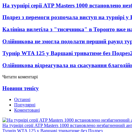
На турнірі серії ATP Masters 1000 встановлено н
Подрез з перемоги розпочала виступ на турнірі у
Калініна вилетіла з "тисячника" в Торонто вже на
Олійникова не змогла подолати перший раунд ту
Турнір WTA 125 у Варшаві триватиме без Подрез
Олійникова відреагувала на скасування благоді
Читати коментарі
Новини тенісу
Останні
Популярні
Коментовані
На турнірі серії ATP Masters 1000 встановлено незбагненний а
Турнір WTA 125 у Варшаві триватиме без Подрез