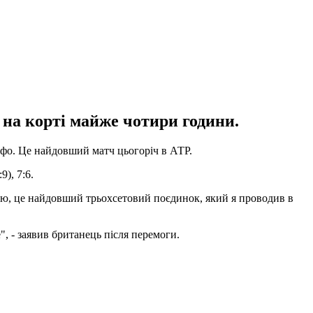
на корті майже чотири години.
іафо. Це найдовший матч цьогоріч в АТР.
), 7:6.
маю, це найдовший трьохсетовий поєдинок, який я проводив в
", - заявив британець після перемоги.