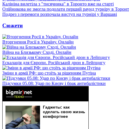
Калініна вилетіла з "тисячника" в Торонто вже на старті
Олійникова не змогла подолати перший раунд турніру в Торон
Подрез з перемоги розпочала виступ на турнірі у Варшаві
Сюжети
Вторгнення Росії в Україну. Онлайн
Війна на Близькому Сході. Онлайн
Ескалація для Європи. Російський дрон в Лейпцигу
Зміни в армії РФ: що стоїть за рішенням Путіна
Підсумки 05.08: Удар по Києву і брак антибалістики