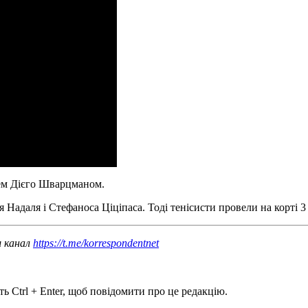
цем Дієго Шварцманом.
 Надаля і Стефаноса Ціціпаса. Тоді тенісисти провели на корті 
ш канал
https://t.me/korrespondentnet
ь Ctrl + Enter, щоб повідомити про це редакцію.