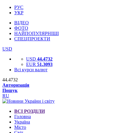
РУС
УКР
ВІДЕО
ФОТО
НАЙПОПУЛЯРНІШІ
СПЕЦПРОЕКТИ
USD
USD
44.4732
EUR
51.3093
Всі курси валют
44.4732
Авторизація
Пошук
RU
ВСІ РОЗДІЛИ
Головна
Україна
Місто
Світ