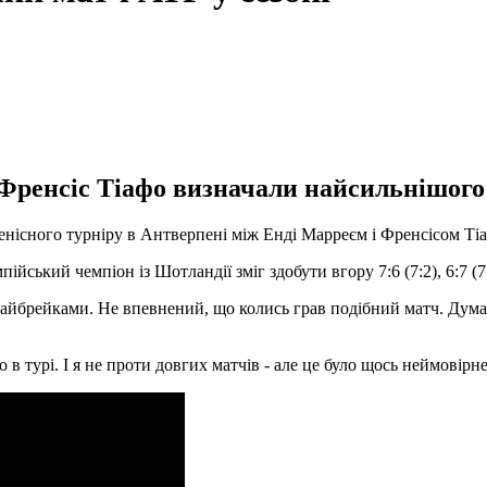
Френсіс Тіафо визначали найсильнішого 
 тенісного турніру в Антверпені між Енді Марреєм і Френсісом Т
ський чемпіон із Шотландії зміг здобути вгору 7:6 (7:2), 6:7 (7:9
а тайбрейками. Не впевнений, що колись грав подібний матч. Ду
в турі. І я не проти довгих матчів - але це було щось неймовірне