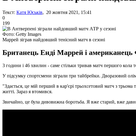
Текст:
Катя Юськів
, 20 жовтня 2021, 15:41
0
199
Фото: Getty Images
Маррей зіграв найдовший тенісний матч в сезоні
Британець Енді Маррей і американець 
3 години і 46 хвилин - саме стільки тривав матч першого кола
У підсумку спортсмени зіграли три тайбрейки. Дворазовий олімпій
"Здається, це мій перший в кар'єрі трьохсетовий матч з трьом
житті. Зараз я втомився.
Звичайно, це була дивовижна боротьба. Я вже старий, вже давно 