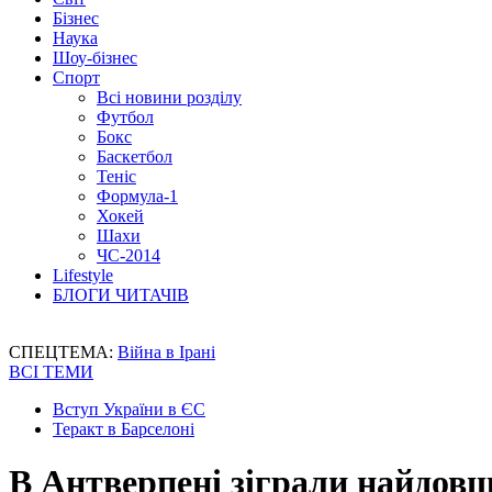
Бізнес
Наука
Шоу-бізнес
Спорт
Всі новини розділу
Футбол
Бокс
Баскетбол
Теніс
Формула-1
Хокей
Шахи
ЧС-2014
Lifestyle
БЛОГИ ЧИТАЧІВ
СПЕЦТЕМА:
Війна в Ірані
ВСІ ТЕМИ
Вступ України в ЄС
Теракт в Барселоні
В Антверпені зіграли найдовш