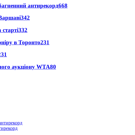
езбагненний антирекорд
668
 Варшаві
342
 старті
332
рніру в Торонто
231
231
йного аукціону WTA
80
нтирекорд