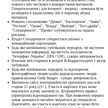
повного або часткового використання матеріалів.
Гіперпосилання ( для інтернет - видань) - повинна бути
розміщена в підзаголовку або в першому абзаці
матеріалу.
Новини з позначками "Думка", "Експертиза", "Заява",
"Регіони", "Гроші", "Влада", "Вибори", "Тест-драйв",
"Спецпроекти", "Промо" публікуються на правах
реклами.
Розділ Спецпроекти створюється спільно з
комерційними партнерами.
Будь яке копіювання, публікація, передрук, чи наступне
поширення інформації, що містить посилання на
"Інтерфакс-Україна", EPA / UPG, суворо забороняється.
Власник веб-сторінки в розділі Я-Корреспондент є автор
публікації.
Будь-яке копіювання, передрук та відтворення
фотографічних творів та/або аудіовізуальних творів
правовласника Getty Images - суворо забороняється.
Матеріали сайту korrespondent.net призначені для осіб
старше 21 року (21+). Участь в азартних іграх може
викликати ігрову залежність. Дотримуйтесь правил
(принципів) відповідальної гри. При виявленні перших
ознак залежності негайно зверніться до спеціаліста.
Пам'ятайте, що участь в азартних іграх не може бути