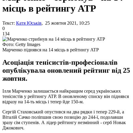
місць в рейтингу ATP
Текст:
Катя Юськів
, 25 жовтня 2021, 10:25
0
134
Фото: Getty Images
Марченко піднявся на 14 місць в рейтингу ATP
Асоціація тенісистів-професіоналів
опублікувала оновлений рейтинг від 25
жовтня.
Ілля Марченко залишається найкращим серед українських
тенісистів у рейтингу ATP. В оновленому списку він піднявся
відразу на 14-ть місць і тепер йде 150-м.
Сергій Стаховський опустився на два рядки і тепер 229-й, а
Віталій Сачко поліпшив свою позицію до 244-ї, подолавши
зразу сім ступенів. А лідер рейтингу незмінний - серб Новак
Джокович.