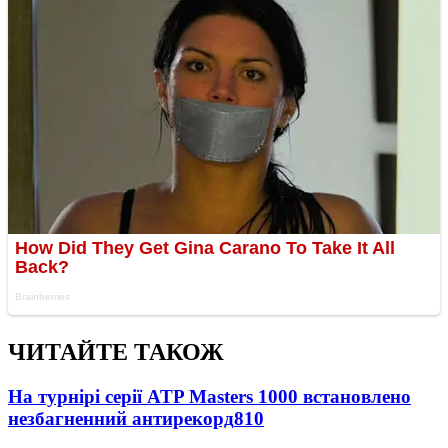
ЧИТАЙТЕ ТАКОЖ
На турнірі серії ATP Masters 1000 встановлено
незбагненний антирекорд
810