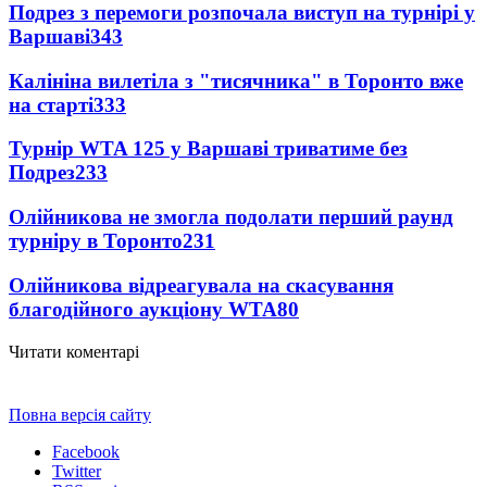
Подрез з перемоги розпочала виступ на турнірі у
Варшаві
343
Калініна вилетіла з "тисячника" в Торонто вже
на старті
333
Турнір WTA 125 у Варшаві триватиме без
Подрез
233
Олійникова не змогла подолати перший раунд
турніру в Торонто
231
Олійникова відреагувала на скасування
благодійного аукціону WTA
80
Читати коментарі
Повна версія сайту
Facebook
Twitter