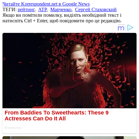
Читайте Korrespondent.net в Google News
ТЕГИ:
рейтинг
,
ATP
,
Марченко
,
Сергей Стаховский
Якщо ви помітили помилку, виділіть необхідний текст і
натисніть Ctrl + Enter, щоб повідомити про це редакцію.