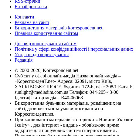
RSS-стрічки
E-mail розсилка
Контакти
Реклама на сайті
Використання матеріалів korrespondent.net
Правила користування сайтом
Договір користування сайтом
Політика у сфері конфіденційності і персональних даних
Угода щодо користування
Редакція
© 2000-2026, Korrespondent.net
Суб'єкт у сфері онлайн-медіа Назва онлайн-медіа –
«КореспонденТ.net» Адреса: 02091, місто Київ,
ХАРКІВСЬКЕ ШОСЕ, будинок 172-Б, офіс 208/1 E-mail:
sunlight@mediadim.com.ua
Телефон: 044-205-43-00
Ідентифікатор медіа – R40-06068
Використання будь-яких матеріалів, розміщених на
сайті, дозволяється за умови посилання на
Корреспондент.net.
При копіюванні матеріалів зі сторінки « Новини України
і світу» , для інтернет - видань - обов'язкове пряме
відкрите для пошукових систем гіперпосилання .
Посилання має бути розміщена в незалежності від