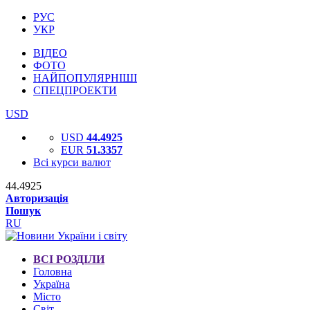
РУС
УКР
ВІДЕО
ФОТО
НАЙПОПУЛЯРНІШІ
СПЕЦПРОЕКТИ
USD
USD
44.4925
EUR
51.3357
Всі курси валют
44.4925
Авторизація
Пошук
RU
ВСІ РОЗДІЛИ
Головна
Україна
Місто
Світ