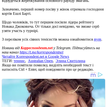
відбудеться жеребкування основного раунду змагань.
Зазначимо, перший номер посіву у жінок отримала господиня
кортів Ешлі Барті.
Щодо чоловіків, то тут першим посіяли лідера рейтингу
Новака Джоковича. От тільки досі невідомо, чи зможе серб
узяти участь у турнірі.
З переліком усіх сіяних тенісистів можна ознайомитися
тут
.
Новини від
Корреспондент.net
у Telegram. Підписуйтесь на
наш канал
https://t.me/korrespondentnet
Читайте Korrespondent.net в Google News
ТЕГИ:
теннис
,
Australian Open
,
Элина Свитолина
Якщо ви помітили помилку, виділіть необхідний текст і
натисніть Ctrl + Enter, щоб повідомити про це редакцію.