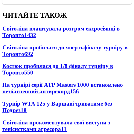
ЧИТАЙТЕ ТАКОЖ
Світоліна влаштувала розгром ексросіянці в
Торонто
1432
Світоліна пробилася до чвертьфіналу турніру в
Торонто
692
Костюк пробилася до 1/8 фіналу турніру в
Торонто
550
На турнірі серії ATP Masters 1000 встановлено
незбагненний антирекорд
156
Турнір WTA 125 у Варшаві триватиме без
Подрез
18
Світоліна прокоментувала свої виступи з
тенісистками агресора
11