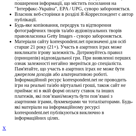
поширення інформації, що містить посилання на
"Інтерфакс-Україна", EPA / UPG, суворо забороняється.
Власник веб-сторінки в розділі Я-Корреспондент є автор
публікації.
Будь-яке копіювання, передрук та відтворення
фотографічних творів та/або аудіовізуальних творів
правовласника Getty Images - суворо забороняється.
Матеріали сайту korrespondent.net призначені для осіб
старше 21 року (21+). Участь в азартних іграх може
викликати ігрову залежність. Дотримуйтесь правил
(принципів) відповідальної гри. При виявленні перших
ознак залежності негайно зверніться до спеціаліста.
Пам'ятайте, що участь в азартних іграх не може бути
джерелом доходів або альтернативою роботі.
Інформаційний ресурс korrespondent.net не проводить
ігри на реальні та/або віртуальні гроші, також сайт не
приймає ні в якій формі оплату ставок та інших
платежів, які пов’язані/можуть бути пов’язані з
азартними іграми, букмекерами чи тоталізаторами. Будь-
які матеріали на інформаційному ресурсі
korrespondent.net публікуються виключно в
інформаційних цілях.
X