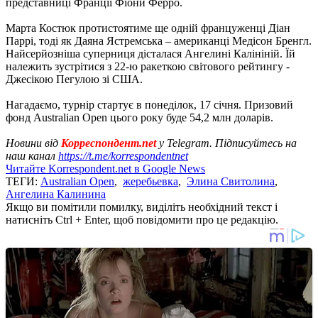
представниці Франції Фіони Ферро.
Марта Костюк протистоятиме ще одній француженці Діан
Паррі, тоді як Даяна Ястремська – американці Медісон Бренгл.
Найсерйозніша суперниця дісталася Ангелині Калініній. Їй
належить зустрітися з 22-ю ракеткою світового рейтингу -
Джесікою Пегулою зі США.
Нагадаємо, турнір стартує в понеділок, 17 січня. Призовий
фонд Australian Open цього року буде 54,2 млн доларів.
Новини від
Корреспондент.net
у Telegram. Підписуйтесь на
наш канал
https://t.me/korrespondentnet
Читайте Korrespondent.net в Google News
ТЕГИ:
Australian Open
,
жеребьевка
,
Элина Свитолина
,
Ангелина Калинина
Якщо ви помітили помилку, виділіть необхідний текст і
натисніть Ctrl + Enter, щоб повідомити про це редакцію.