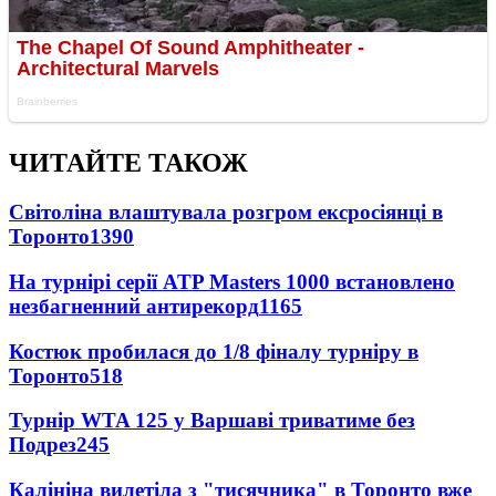
ЧИТАЙТЕ ТАКОЖ
Світоліна влаштувала розгром ексросіянці в
Торонто
1390
На турнірі серії ATP Masters 1000 встановлено
незбагненний антирекорд
1165
Костюк пробилася до 1/8 фіналу турніру в
Торонто
518
Турнір WTA 125 у Варшаві триватиме без
Подрез
245
Калініна вилетіла з "тисячника" в Торонто вже