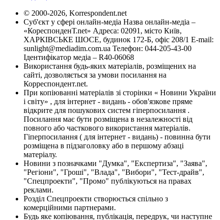
© 2000-2026, Korrespondent.net
Суб'єкт у сфері онлайн-медіа Назва онлайн-медіа –
«КореспонденТ.net» Адреса: 02091, місто Київ,
ХАРКІВСЬКЕ ШОСЕ, будинок 172-Б, офіс 208/1 E-mail:
sunlight@mediadim.com.ua
Телефон: 044-205-43-00
Ідентифікатор медіа – R40-06068
Використання будь-яких матеріалів, розміщених на
сайті, дозволяється за умови посилання на
Корреспондент.net.
При копіюванні матеріалів зі сторінки « Новини України
і світу» , для інтернет - видань - обов'язкове пряме
відкрите для пошукових систем гіперпосилання .
Посилання має бути розміщена в незалежності від
повного або часткового використання матеріалів.
Гіперпосилання ( для інтернет - видань) - повинна бути
розміщена в підзаголовку або в першому абзаці
матеріалу.
Новини з позначками "Думка", "Експертиза", "Заява",
"Регіони", "Гроші", "Влада", "Вибори", "Тест-драйв",
"Спецпроекти", "Промо" публікуються на правах
реклами.
Розділ Спецпроекти створюється спільно з
комерційними партнерами.
Будь яке копіювання, публікація, передрук, чи наступне