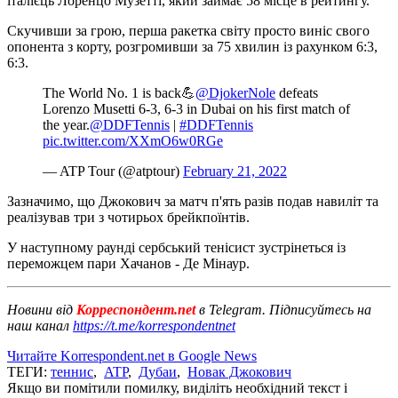
італієць Лоренцо Музетті, який займає 58 місце в рейтингу.
Скучивши за грою, перша ракетка світу просто виніс свого
опонента з корту, розгромивши за 75 хвилин із рахунком 6:3,
6:3.
The World No. 1 is back💪
@DjokerNole
defeats
Lorenzo Musetti 6-3, 6-3 in Dubai on his first match of
the year.
@DDFTennis
|
#DDFTennis
pic.twitter.com/XXmO6w0RGe
— ATP Tour (@atptour)
February 21, 2022
Зазначимо, що Джокович за матч п'ять разів подав навиліт та
реалізував три з чотирьох брейкпоїнтів.
У наступному раунді сербський тенісист зустрінеться із
переможцем пари Хачанов - Де Мінаур.
Новини від
Корреспондент.net
в Telegram. Підписуйтесь на
наш канал
https://t.me/korrespondentnet
Читайте Korrespondent.net в Google News
ТЕГИ:
теннис
,
ATP
,
Дубаи
,
Новак Джокович
Якщо ви помітили помилку, виділіть необхідний текст і