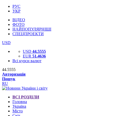
РУС
УКР
ВІДЕО
ФОТО
НАЙПОПУЛЯРНІШІ
СПЕЦПРОЕКТИ
USD
USD
44.5555
EUR
51.4636
Всі курси валют
44.5555
Авторизація
Пошук
RU
ВСІ РОЗДІЛИ
Головна
Україна
Місто
Світ