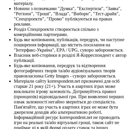
матеріалу.
Новини з позначками "Думка", "Експертиза", "Заява",
"Регіони", "Гроші", "Влада", "Вибори", "Тест-драйв",
"Спецпроекти", "Промо" публікуються на правах
реклами.
Розділ Спецпроекти створюється спільно з
комерційними партнерами.
Будь яке копіювання, публікація, передрук, чи наступне
поширення інформації, що містить посилання на
"Інтерфакс-Україна", EPA / UPG, суворо забороняється.
Власник веб-сторінки в розділі Я-Корреспондент є автор
публікації.
Будь-яке копіювання, передрук та відтворення
фотографічних творів та/або аудіовізуальних творів
правовласника Getty Images - суворо забороняється.
Матеріали сайту korrespondent.net призначені для осіб
старше 21 року (21+). Участь в азартних іграх може
викликати ігрову залежність. Дотримуйтесь правил
(принципів) відповідальної гри. При виявленні перших
ознак залежності негайно зверніться до спеціаліста.
Пам'ятайте, що участь в азартних іграх не може бути
джерелом доходів або альтернативою роботі.
Інформаційний ресурс korrespondent.net не проводить
ігри на реальні та/або віртуальні гроші, також сайт не
приймає ні в якій формі оплату ставок та інших