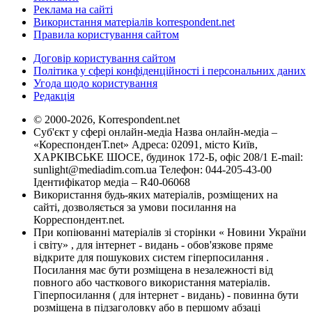
Реклама на сайті
Використання матеріалів korrespondent.net
Правила користування сайтом
Договір користування сайтом
Політика у сфері конфіденційності і персональних даних
Угода щодо користування
Редакція
© 2000-2026, Korrespondent.net
Суб'єкт у сфері онлайн-медіа Назва онлайн-медіа –
«КореспонденТ.net» Адреса: 02091, місто Київ,
ХАРКІВСЬКЕ ШОСЕ, будинок 172-Б, офіс 208/1 E-mail:
sunlight@mediadim.com.ua
Телефон: 044-205-43-00
Ідентифікатор медіа – R40-06068
Використання будь-яких матеріалів, розміщених на
сайті, дозволяється за умови посилання на
Корреспондент.net.
При копіюванні матеріалів зі сторінки « Новини України
і світу» , для інтернет - видань - обов'язкове пряме
відкрите для пошукових систем гіперпосилання .
Посилання має бути розміщена в незалежності від
повного або часткового використання матеріалів.
Гіперпосилання ( для інтернет - видань) - повинна бути
розміщена в підзаголовку або в першому абзаці