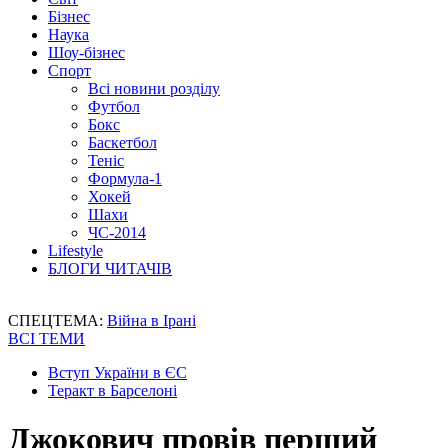
Бізнес
Наука
Шоу-бізнес
Спорт
Всі новини розділу
Футбол
Бокс
Баскетбол
Теніс
Формула-1
Хокей
Шахи
ЧС-2014
Lifestyle
БЛОГИ ЧИТАЧІВ
СПЕЦТЕМА:
Війна в Ірані
ВСІ ТЕМИ
Вступ України в ЄС
Теракт в Барселоні
Джокович провів перший