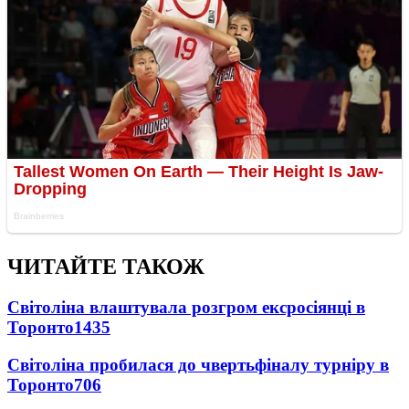
ЧИТАЙТЕ ТАКОЖ
Світоліна влаштувала розгром ексросіянці в
Торонто
1435
Світоліна пробилася до чвертьфіналу турніру в
Торонто
706