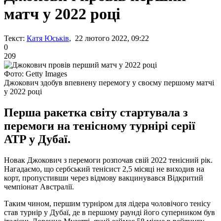
матч у 2022 році
Текст:
Катя Юськів
, 22 лютого 2022, 09:22
0
209
Фото: Getty Images
Джокович здобув впевнену перемогу у своєму першому матчі
у 2022 році
Перша ракетка світу стартувала з
перемоги на тенісному турнірі серії
ATP у Дубаї.
Новак Джокович з перемоги розпочав свій 2022 тенісний рік.
Нагадаємо, що сербський тенісист 2,5 місяці не виходив на
корт, пропустивши через відмову вакцинувався Відкритий
чемпіонат Австралії.
Таким чином, першим турніром для лідера чоловічого тенісу
став турнір у Дубаї, де в першому раунді його суперником був