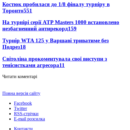
Костюк пробилася до 1/8 фіналу турніру в
Торонто
551
На турнірі серії ATP Masters 1000 встановлено
незбагненний антирекорд
159
Турнір WTA 125 у Варшаві триватиме без
Подрез
18
Світоліна прокоментувала свої виступи з
тенісистками агресора
11
Читати коментарі
Повна версія сайту
Facebook
Twitter
RSS-стрічки
E-mail розсилка
Контакти