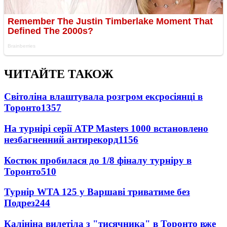
ЧИТАЙТЕ ТАКОЖ
Світоліна влаштувала розгром ексросіянці в
Торонто
1357
На турнірі серії ATP Masters 1000 встановлено
незбагненний антирекорд
1156
Костюк пробилася до 1/8 фіналу турніру в
Торонто
510
Турнір WTA 125 у Варшаві триватиме без
Подрез
244
Калініна вилетіла з "тисячника" в Торонто вже