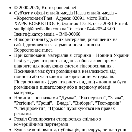
© 2000-2026, Korrespondent.net
Суб'єкт у сфері онлайн-медіа Назва онлайн-медіа –
«КореспонденТ.net» Адреса: 02091, місто Київ,
ХАРКІВСЬКЕ ШОСЕ, будинок 172-Б, офіс 208/1 E-mail:
sunlight@mediadim.com.ua
Телефон: 044-205-43-00
Ідентифікатор медіа – R40-06068
Використання будь-яких матеріалів, розміщених на
сайті, дозволяється за умови посилання на
Корреспондент.net.
При копіюванні матеріалів зі сторінки « Новини України
і світу» , для інтернет - видань - обов'язкове пряме
відкрите для пошукових систем гіперпосилання .
Посилання має бути розміщена в незалежності від
повного або часткового використання матеріалів.
Гіперпосилання ( для інтернет - видань) - повинна бути
розміщена в підзаголовку або в першому абзаці
матеріалу.
Новини з позначками "Думка", "Експертиза", "Заява",
"Регіони", "Гроші", "Влада", "Вибори", "Тест-драйв",
"Спецпроекти", "Промо" публікуються на правах
реклами.
Розділ Спецпроекти створюється спільно з
комерційними партнерами.
Будь яке копіювання, публікація, передрук, чи наступне