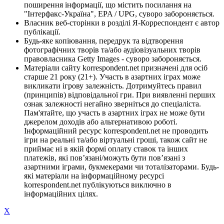
поширення інформації, що містить посилання на
"Інтерфакс-Україна", EPA / UPG, суворо забороняється.
Власник веб-сторінки в розділі Я-Корреспондент є автор
публікації.
Будь-яке копіювання, передрук та відтворення
фотографічних творів та/або аудіовізуальних творів
правовласника Getty Images - суворо забороняється.
Матеріали сайту korrespondent.net призначені для осіб
старше 21 року (21+). Участь в азартних іграх може
викликати ігрову залежність. Дотримуйтесь правил
(принципів) відповідальної гри. При виявленні перших
ознак залежності негайно зверніться до спеціаліста.
Пам'ятайте, що участь в азартних іграх не може бути
джерелом доходів або альтернативою роботі.
Інформаційний ресурс korrespondent.net не проводить
ігри на реальні та/або віртуальні гроші, також сайт не
приймає ні в якій формі оплату ставок та інших
платежів, які пов’язані/можуть бути пов’язані з
азартними іграми, букмекерами чи тоталізаторами. Будь-
які матеріали на інформаційному ресурсі
korrespondent.net публікуються виключно в
інформаційних цілях.
X