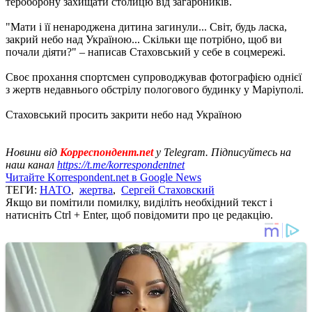
тероборону захищати столицю від загарбників.
"Мати і її ненароджена дитина загинули... Світ, будь ласка,
закрий небо над Україною... Скільки ще потрібно, щоб ви
почали діяти?" – написав Стаховський у себе в соцмережі.
Своє прохання спортсмен супроводжував фотографією однієї
з жертв недавнього обстрілу пологового будинку у Маріуполі.
Стаховський просить закрити небо над Україною
Новини від
Корреспондент.net
у Telegram. Підписуйтесь на
наш канал
https://t.me/korrespondentnet
Читайте Korrespondent.net в Google News
ТЕГИ:
НАТО
,
жертва
,
Сергей Стаховский
Якщо ви помітили помилку, виділіть необхідний текст і
натисніть Ctrl + Enter, щоб повідомити про це редакцію.