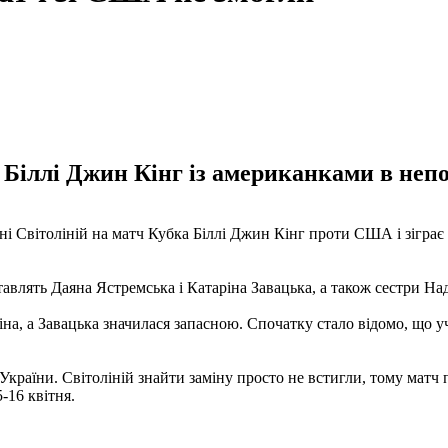
 Біллі Джин Кінг із американками в непо
ліні Світоліній на матч Кубка Біллі Джин Кінг проти США і зіграє
тавлять Даяна Ястремська і Катаріна Завацька, а також сестри На
іна, а Завацька значилася запасною. Спочатку стало відомо, що у
 України. Світоліній знайти заміну просто не встигли, тому матч
-16 квітня.