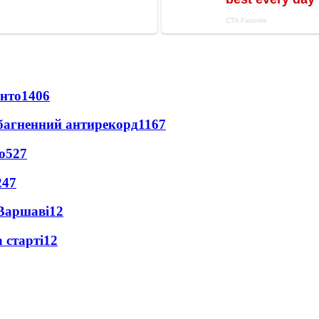
онто
1406
езбагненний антирекорд
1167
о
527
247
 Варшаві
12
 старті
12