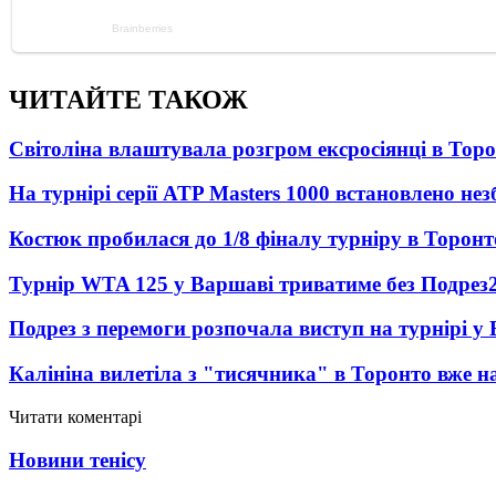
ЧИТАЙТЕ ТАКОЖ
Світоліна влаштувала розгром ексросіянці в Тор
На турнірі серії ATP Masters 1000 встановлено н
Костюк пробилася до 1/8 фіналу турніру в Торонт
Турнір WTA 125 у Варшаві триватиме без Подрез
Подрез з перемоги розпочала виступ на турнірі у
Калініна вилетіла з "тисячника" в Торонто вже на
Читати коментарі
Новини тенісу