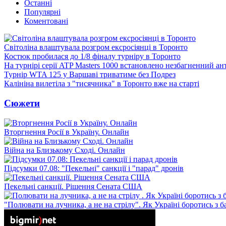
Останні
Популярні
Коментовані
Світоліна влаштувала розгром ексросіянці в Торонто
Костюк пробилася до 1/8 фіналу турніру в Торонто
На турнірі серії ATP Masters 1000 встановлено незбагненний а
Турнір WTA 125 у Варшаві триватиме без Подрез
Калініна вилетіла з "тисячника" в Торонто вже на старті
Сюжети
Вторгнення Росії в Україну. Онлайн
Війна на Близькому Сході. Онлайн
Підсумки 07.08: "Пекельні" санкції і "парад" дронів
Пекельні санкції. Рішення Сената США
"Полювати на лучника, а не на стрілу". Як Україні боротись з 