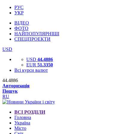
РУС
УКР
ВІДЕО
ФОТО
НАЙПОПУЛЯРНІШІ
СПЕЦПРОЕКТИ
USD
USD
44.4886
EUR
51.3350
Всі курси валют
44.4886
Авторизація
Пошук
RU
ВСІ РОЗДІЛИ
Головна
Україна
Місто
Світ