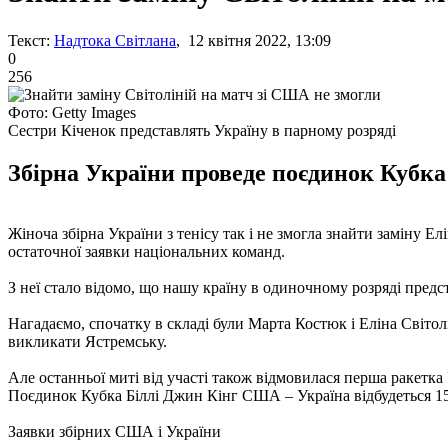
Текст:
Надтока Світлана
, 12 квітня 2022, 13:09
0
256
Фото: Getty Images
Сестри Кіченок представлять Україну в парному розряді
Збірна України проведе поєдинок Кубка
Жіноча збірна України з тенісу так і не змогла знайти заміну Е
остаточної заявки національних команд.
З неї стало відомо, що нашу країну в одиночному розряді предс
Нагадаємо, спочатку в складі були Марта Костюк і Еліна Світол
викликати Ястремську.
Але останньої миті від участі також відмовилася перша ракетка
Поєдинок Кубка Біллі Джин Кінг США – Україна відбудеться 15
Заявки збірних США і України