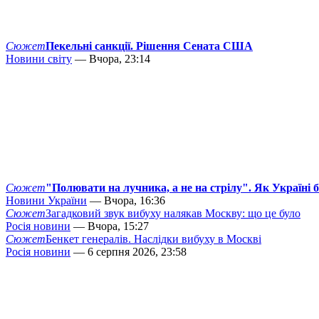
Сюжет
Пекельні санкції. Рішення Сената США
Новини світу
— Вчора, 23:14
Сюжет
"Полювати на лучника, а не на стрілу". Як Україні 
Новини України
— Вчора, 16:36
Сюжет
Загадковий звук вибуху налякав Москву: що це було
Росія новини
— Вчора, 15:27
Сюжет
Бенкет генералів. Наслідки вибуху в Москві
Росія новини
— 6 серпня 2026, 23:58