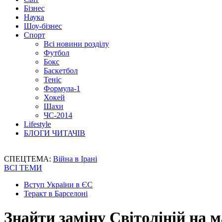
Бізнес
Наука
Шоу-бізнес
Спорт
Всі новини розділу
Футбол
Бокс
Баскетбол
Теніс
Формула-1
Хокей
Шахи
ЧС-2014
Lifestyle
БЛОГИ ЧИТАЧІВ
СПЕЦТЕМА:
Війна в Ірані
ВСІ ТЕМИ
Вступ України в ЄС
Теракт в Барселоні
Знайти заміну Світоліній на 