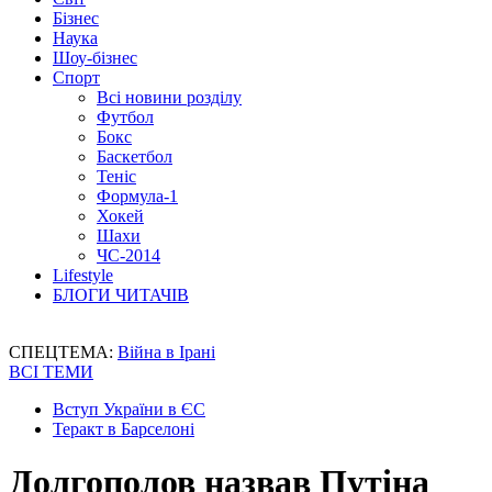
Бізнес
Наука
Шоу-бізнес
Спорт
Всі новини розділу
Футбол
Бокс
Баскетбол
Теніс
Формула-1
Хокей
Шахи
ЧС-2014
Lifestyle
БЛОГИ ЧИТАЧІВ
СПЕЦТЕМА:
Війна в Ірані
ВСІ ТЕМИ
Вступ України в ЄС
Теракт в Барселоні
Долгополов назвав Путіна