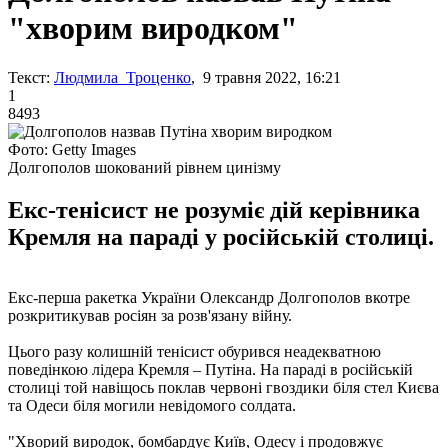
"хворим виродком"
Текст:
Людмила Троценко
, 9 травня 2022, 16:21
1
8493
Фото: Getty Images
Долгополов шокований рівнем цинізму
Екс-тенісист не розуміє дій керівника
Кремля на параді у російській столиці.
Екс-перша ракетка України Олександр Долгополов вкотре
розкритикував росіян за розв'язану війну.
Цього разу колишній тенісист обурився неадекватною
поведінкою лідера Кремля – Путіна. На параді в російській
столиці той навіщось поклав червоні гвоздики біля стел Києва
та Одеси біля могили невідомого солдата.
"Хворий виродок, бомбардує Київ, Одесу і продовжує