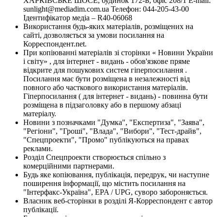
ХАРКІВСЬКЕ ШОСЕ, будинок 172-Б, офіс 208/1 E-mail:
sunlight@mediadim.com.ua
Телефон: 044-205-43-00
Ідентифікатор медіа – R40-06068
Використання будь-яких матеріалів, розміщених на
сайті, дозволяється за умови посилання на
Корреспондент.net.
При копіюванні матеріалів зі сторінки « Новини України
і світу» , для інтернет - видань - обов'язкове пряме
відкрите для пошукових систем гіперпосилання .
Посилання має бути розміщена в незалежності від
повного або часткового використання матеріалів.
Гіперпосилання ( для інтернет - видань) - повинна бути
розміщена в підзаголовку або в першому абзаці
матеріалу.
Новини з позначками "Думка", "Експертиза", "Заява",
"Регіони", "Гроші", "Влада", "Вибори", "Тест-драйв",
"Спецпроекти", "Промо" публікуються на правах
реклами.
Розділ Спецпроекти створюється спільно з
комерційними партнерами.
Будь яке копіювання, публікація, передрук, чи наступне
поширення інформації, що містить посилання на
"Інтерфакс-Україна", EPA / UPG, суворо забороняється.
Власник веб-сторінки в розділі Я-Корреспондент є автор
публікації.