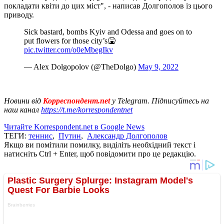
покладати квіти до цих міст", - написав Долгополов із цього
приводу.
Sick bastard, bombs Kyiv and Odessa and goes on to
put flowers for those city’s🤮
pic.twitter.com/o0eMbegIkv
— Alex Dolgopolov (@TheDolgo)
May 9, 2022
Новини від
Корреспондент.net
у Telegram. Підписуйтесь на
наш канал
https://t.me/korrespondentnet
Читайте Korrespondent.net в Google News
ТЕГИ:
теннис
,
Путин
,
Александр Долгополов
Якщо ви помітили помилку, виділіть необхідний текст і
натисніть Ctrl + Enter, щоб повідомити про це редакцію.